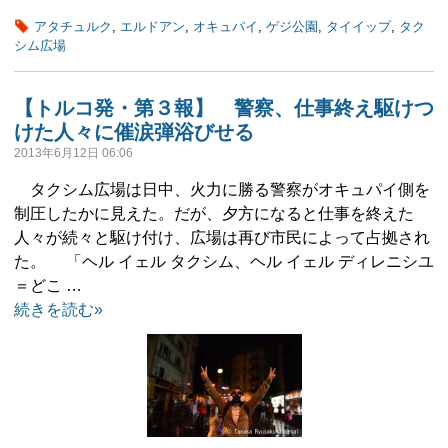
アタチュルク
,
エルドアン
,
オキュパイ
,
ゲジ公園
,
タイイップ
,
タク
シム広場
【トルコ発・第３報】 警察、仕事終え駆けつ
けた人々に催涙弾浴びせる
2013年6月12日 06:06
タクシム広場は日中、火力に勝る警察がオキュパイ側を
制圧したかに見えた。だが、夕方になると仕事を終えた
人々が続々と駆け付け、広場は再び市民によって占拠され
た。 「ヘル イェル タクシム、ヘル イェル ディレニシユ
＝どこ …
続きを読む»