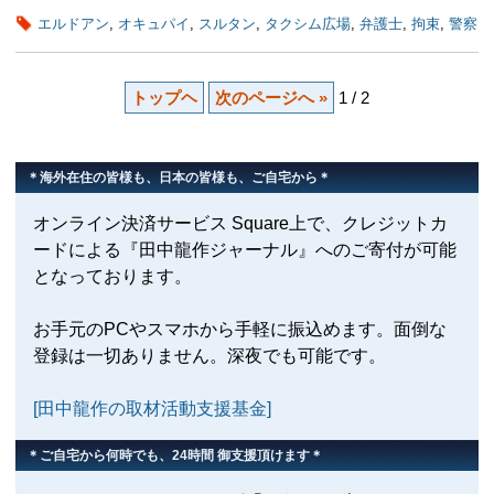
エルドアン
,
オキュパイ
,
スルタン
,
タクシム広場
,
弁護士
,
拘束
,
警察
トップヘ
次のページへ »
1 / 2
＊海外在住の皆様も、日本の皆様も、ご自宅から＊
オンライン決済サービス Square上で、クレジットカ
ードによる『田中龍作ジャーナル』へのご寄付が可能
となっております。
お手元のPCやスマホから手軽に振込めます。面倒な
登録は一切ありません。深夜でも可能です。
[田中龍作の取材活動支援基金]
＊ご自宅から何時でも、24時間 御支援頂けます＊