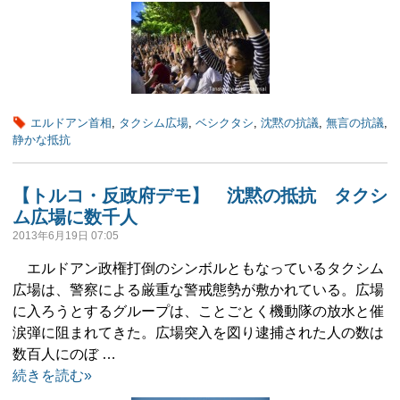
エルドアン首相
,
タクシム広場
,
ベシクタシ
,
沈黙の抗議
,
無言の抗議
,
静かな抵抗
【トルコ・反政府デモ】 沈黙の抵抗 タクシ
ム広場に数千人
2013年6月19日 07:05
エルドアン政権打倒のシンボルともなっているタクシム
広場は、警察による厳重な警戒態勢が敷かれている。広場
に入ろうとするグループは、ことごとく機動隊の放水と催
涙弾に阻まれてきた。広場突入を図り逮捕された人の数は
数百人にのぼ …
続きを読む»