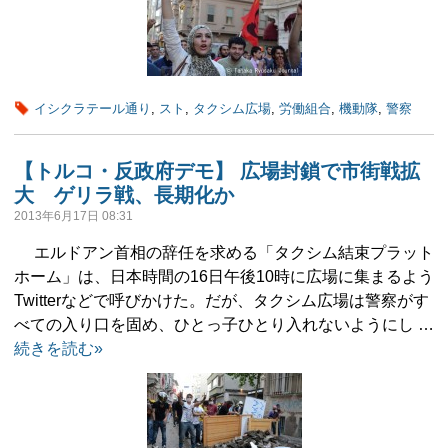
イシクラテール通り
,
スト
,
タクシム広場
,
労働組合
,
機動隊
,
警察
【トルコ・反政府デモ】 広場封鎖で市街戦拡
大 ゲリラ戦、長期化か
2013年6月17日 08:31
エルドアン首相の辞任を求める「タクシム結束プラット
ホーム」は、日本時間の16日午後10時に広場に集まるよう
Twitterなどで呼びかけた。だが、タクシム広場は警察がす
べての入り口を固め、ひとっ子ひとり入れないようにし …
続きを読む»