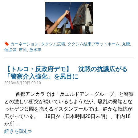
カーネーション
,
タクシム広場
,
タクシム結束プラットホーム
,
丸腰
,
催涙弾
,
市民
,
放水車
【トルコ・反政府デモ】 沈黙の抗議広がる
「警察介入強化」を尻目に
2013年6月20日 09:10
首都アンカラでは「反エルドアン・グループ」と警察
との激しい衝突が続いているもようだが、騒乱の発端とな
ったゲジ公園を抱えるイスタンブールでは、静かな抵抗が
広がっている。 19日夕（日本時間20日未明）、市内18
か所 …
続きを読む»