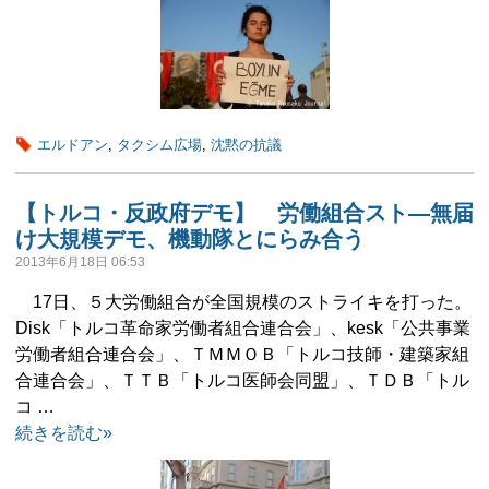
エルドアン
,
タクシム広場
,
沈黙の抗議
【トルコ・反政府デモ】 労働組合スト―無届
け大規模デモ、機動隊とにらみ合う
2013年6月18日 06:53
17日、５大労働組合が全国規模のストライキを打った。
Disk「トルコ革命家労働者組合連合会」、kesk「公共事業
労働者組合連合会」、ＴＭＭＯＢ「トルコ技師・建築家組
合連合会」、ＴＴＢ「トルコ医師会同盟」、ＴＤＢ「トル
コ …
続きを読む»