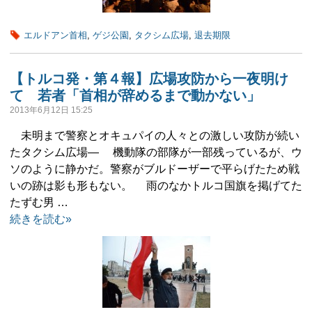
エルドアン首相
,
ゲジ公園
,
タクシム広場
,
退去期限
【トルコ発・第４報】広場攻防から一夜明け
て 若者「首相が辞めるまで動かない」
2013年6月12日 15:25
未明まで警察とオキュパイの人々との激しい攻防が続い
たタクシム広場― 機動隊の部隊が一部残っているが、ウ
ソのように静かだ。警察がブルドーザーで平らげたため戦
いの跡は影も形もない。 雨のなかトルコ国旗を掲げてた
たずむ男 …
続きを読む»