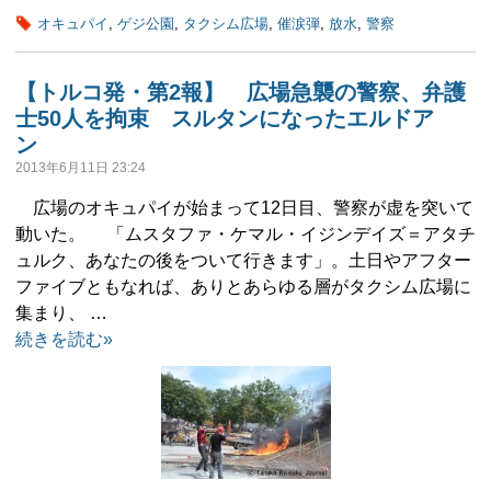
オキュパイ
,
ゲジ公園
,
タクシム広場
,
催涙弾
,
放水
,
警察
【トルコ発・第2報】 広場急襲の警察、弁護
士50人を拘束 スルタンになったエルドア
ン
2013年6月11日 23:24
広場のオキュパイが始まって12日目、警察が虚を突いて
動いた。 「ムスタファ・ケマル・イジンデイズ＝アタチ
ュルク、あなたの後をついて行きます」。土日やアフター
ファイブともなれば、ありとあらゆる層がタクシム広場に
集まり、 …
続きを読む»