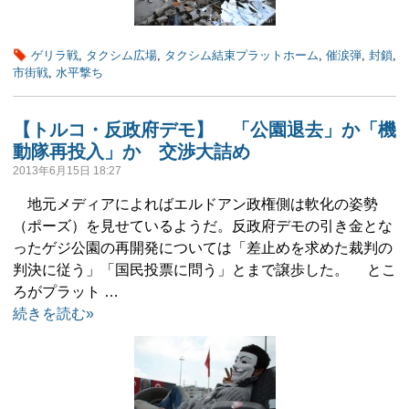
ゲリラ戦
,
タクシム広場
,
タクシム結束プラットホーム
,
催涙弾
,
封鎖
,
市街戦
,
水平撃ち
【トルコ・反政府デモ】 「公園退去」か「機
動隊再投入」か 交渉大詰め
2013年6月15日 18:27
地元メディアによればエルドアン政権側は軟化の姿勢
（ポーズ）を見せているようだ。反政府デモの引き金とな
ったゲジ公園の再開発については「差止めを求めた裁判の
判決に従う」「国民投票に問う」とまで譲歩した。 とこ
ろがプラット …
続きを読む»