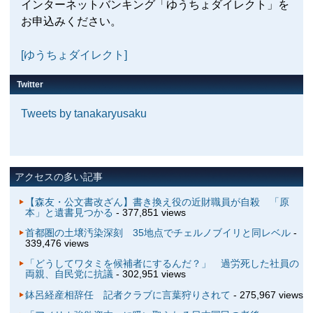
インターネットバンキング「ゆうちょダイレクト」を
お申込みください。
[ゆうちょダイレクト]
Twitter
Tweets by tanakaryusaku
アクセスの多い記事
【森友・公文書改ざん】書き換え役の近財職員が自殺 「原
本」と遺書見つかる
- 377,851 views
首都圏の土壌汚染深刻 35地点でチェルノブイリと同レベル
-
339,476 views
「どうしてワタミを候補者にするんだ？」 過労死した社員の
両親、自民党に抗議
- 302,951 views
鉢呂経産相辞任 記者クラブに言葉狩りされて
- 275,967 views