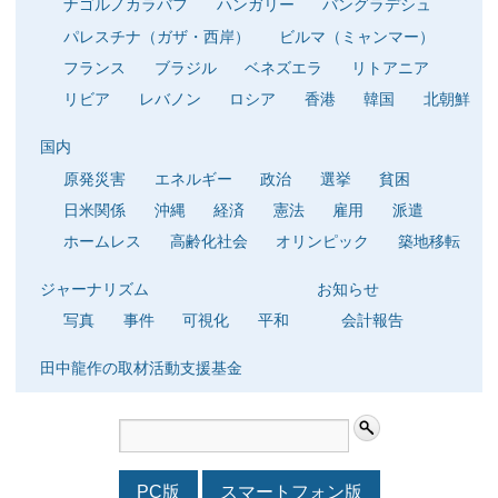
ナゴルノカラバフ
ハンガリー
バングラデシュ
パレスチナ（ガザ・西岸）
ビルマ（ミャンマー）
フランス
ブラジル
ベネズエラ
リトアニア
リビア
レバノン
ロシア
香港
韓国
北朝鮮
国内
原発災害
エネルギー
政治
選挙
貧困
日米関係
沖縄
経済
憲法
雇用
派遣
ホームレス
高齢化社会
オリンピック
築地移転
ジャーナリズム
お知らせ
写真
事件
可視化
平和
会計報告
田中龍作の取材活動支援基金
PC版
スマートフォン版