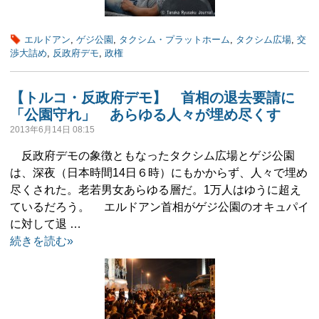
エルドアン
,
ゲジ公園
,
タクシム・プラットホーム
,
タクシム広場
,
交
渉大詰め
,
反政府デモ
,
政権
【トルコ・反政府デモ】 首相の退去要請に
「公園守れ」 あらゆる人々が埋め尽くす
2013年6月14日 08:15
反政府デモの象徴ともなったタクシム広場とゲジ公園
は、深夜（日本時間14日６時）にもかからず、人々で埋め
尽くされた。老若男女あらゆる層だ。1万人はゆうに超え
ているだろう。 エルドアン首相がゲジ公園のオキュパイ
に対して退 …
続きを読む»