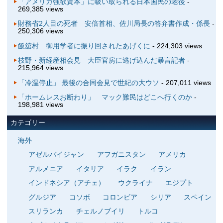
「アメリカ強欲資本」に吸い取られる日本国民の老後
-
269,385 views
財務省2人目の死者 安倍首相、佐川局長の答弁書作成・係長
-
250,306 views
飯舘村 御用学者に振り回されたあげくに
- 224,303 views
枝野・新経産相会見 大臣官房に逃げ込んだ暴言記者
-
215,964 views
「冷温停止」 最後の合同会見で世紀の大ウソ
- 207,011 views
「ホームレスお断わり」 マック難民はどこへ行くのか
-
198,981 views
カテゴリー
海外
アゼルバイジャン
アフガニスタン
アメリカ
アルメニア
イタリア
イラク
イラン
インドネシア（アチェ）
ウクライナ
エジプト
グルジア
コソボ
コロンビア
シリア
スペイン
スリランカ
チェルノブイリ
トルコ