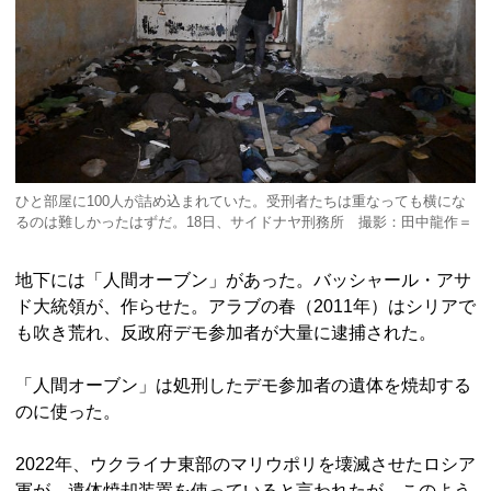
ひと部屋に100人が詰め込まれていた。受刑者たちは重なっても横にな
るのは難しかったはずだ。18日、サイドナヤ刑務所 撮影：田中龍作＝
地下には「人間オーブン」があった。バッシャール・アサ
ド大統領が、作らせた。アラブの春（2011年）はシリアで
も吹き荒れ、反政府デモ参加者が大量に逮捕された。
「人間オーブン」は処刑したデモ参加者の遺体を焼却する
のに使った。
2022年、ウクライナ東部のマリウポリを壊滅させたロシア
軍が、遺体焼却装置を使っていると言われたが、このよう