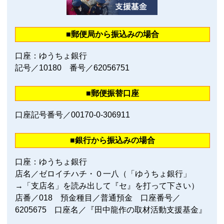
■郵便局から振込みの場合
口座：ゆうちょ銀行
記号／10180 番号／62056751
■郵便振替口座
口座記号番号／00170‐0‐306911
■銀行から振込みの場合
口座：ゆうちょ銀行
店名／ゼロイチハチ・０一八（「ゆうちょ銀行」
→「支店名」を読み出して『セ』を打って下さい）
店番／018 預金種目／普通預金 口座番号／
6205675 口座名／『田中龍作の取材活動支援基金』