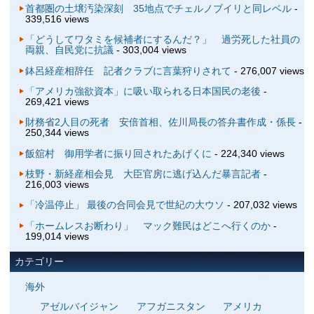
首都圏の土壌汚染深刻 35地点でチェルノブイリと同レベル
-
339,516 views
「どうしてワタミを候補者にするんだ？」 過労死した社員の
両親、自民党に抗議
- 303,004 views
鉢呂経産相辞任 記者クラブに言葉狩りされて
- 276,007 views
「アメリカ強欲資本」に吸い取られる日本国民の老後
-
269,421 views
財務省2人目の死者 安倍首相、佐川局長の答弁書作成・係長
-
250,344 views
飯舘村 御用学者に振り回されたあげくに
- 224,340 views
枝野・新経産相会見 大臣官房に逃げ込んだ暴言記者
-
216,003 views
「冷温停止」 最後の合同会見で世紀の大ウソ
- 207,032 views
「ホームレスお断わり」 マック難民はどこへ行くのか
-
199,014 views
カテゴリー
海外
アゼルバイジャン
アフガニスタン
アメリカ