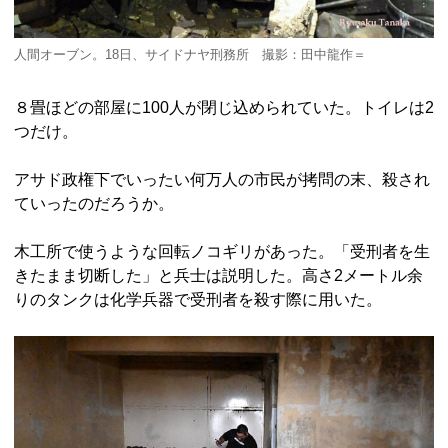
人間オーブン。18日、サイドナヤ刑務所 撮影：田中龍作＝
８畳ほどの部屋に100人が閉じ込められていた。トイレは2
つだけ。
アサド政権下でいったい何万人の市民が拷問の末、殺され
ていったのだろうか。
木工所で使うような回転ノコギリがあった。「受刑者を生
きたまま切断した」と兵士は説明した。高さ2メートル余
りのタンクは化学兵器で受刑者を殺す際に用いた。