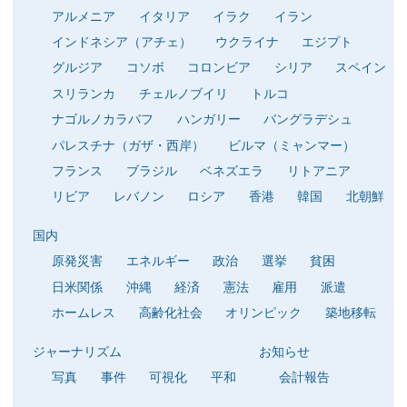
アルメニア
イタリア
イラク
イラン
インドネシア（アチェ）
ウクライナ
エジプト
グルジア
コソボ
コロンビア
シリア
スペイン
スリランカ
チェルノブイリ
トルコ
ナゴルノカラバフ
ハンガリー
バングラデシュ
パレスチナ（ガザ・西岸）
ビルマ（ミャンマー）
フランス
ブラジル
ベネズエラ
リトアニア
リビア
レバノン
ロシア
香港
韓国
北朝鮮
国内
原発災害
エネルギー
政治
選挙
貧困
日米関係
沖縄
経済
憲法
雇用
派遣
ホームレス
高齢化社会
オリンピック
築地移転
ジャーナリズム
お知らせ
写真
事件
可視化
平和
会計報告