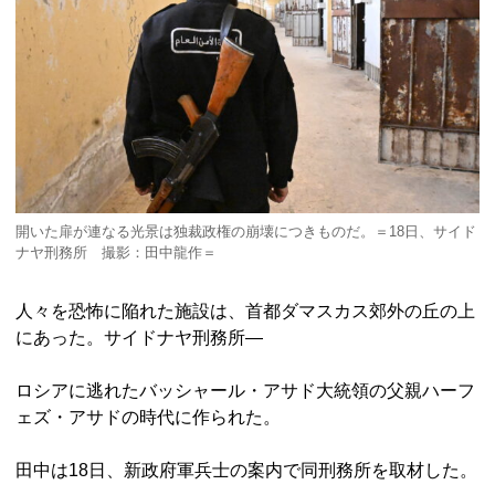
開いた扉が連なる光景は独裁政権の崩壊につきものだ。＝18日、サイド
ナヤ刑務所 撮影：田中龍作＝
人々を恐怖に陥れた施設は、首都ダマスカス郊外の丘の上
にあった。サイドナヤ刑務所―
ロシアに逃れたバッシャール・アサド大統領の父親ハーフ
ェズ・アサドの時代に作られた。
田中は18日、新政府軍兵士の案内で同刑務所を取材した。