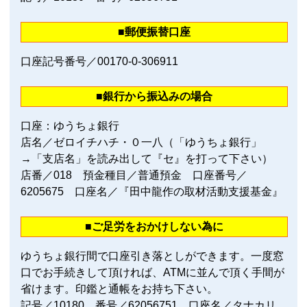
■郵便振替口座
口座記号番号／00170‐0‐306911
■銀行から振込みの場合
口座：ゆうちょ銀行
店名／ゼロイチハチ・０一八（「ゆうちょ銀行」
→「支店名」を読み出して『セ』を打って下さい）
店番／018 預金種目／普通預金 口座番号／
6205675 口座名／『田中龍作の取材活動支援基金』
■ご足労をおかけしない為に
ゆうちょ銀行間で口座引き落としができます。一度窓
口でお手続きして頂ければ、ATMに並んで頂く手間が
省けます。印鑑と通帳をお持ち下さい。
記号／10180 番号／62056751 口座名／タナカリ