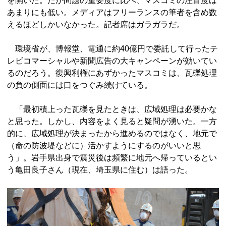
を開いた。だが問題の重要度に比べ、マスコミの注目度は
あまりにも低い。メディアはフリーランスの筆者を含め数
えるほどしかいなかった。記者席はガラガラだ。
環境省が、博報堂、電通に約40億円で委託して行ったテ
レビコマーシャルや新聞広告の大キャンペーンが効いてい
るのだろう。復興利権にあずかったマスコミは、瓦礫処理
の負の側面には口をつぐみ続けている。
「最初積上った瓦礫を見たときは、広域処理は必要かな
と思った。しかし、内容をよく見ると疑問が湧いた。一方
的に、広域処理が決まったから進めるのではなく、地元で
（命の防波堤などに）活かすようにするのがいいと思
う」。岩手県出身で震災後は頻繁に地元へ帰っているとい
う亀田良子さん（現在、埼玉県に住む）は語った。