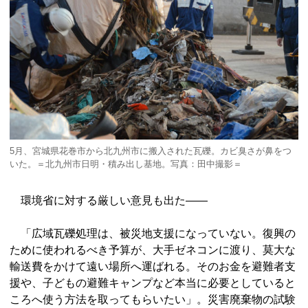
5月、宮城県花巻市から北九州市に搬入された瓦礫。カビ臭さが鼻をつ
いた。＝北九州市日明・積み出し基地。写真：田中撮影＝
環境省に対する厳しい意見も出た――
「広域瓦礫処理は、被災地支援になっていない。復興の
ために使われるべき予算が、大手ゼネコンに渡り、莫大な
輸送費をかけて遠い場所へ運ばれる。そのお金を避難者支
援や、子どもの避難キャンプなど本当に必要としていると
ころへ使う方法を取ってもらいたい」。災害廃棄物の試験