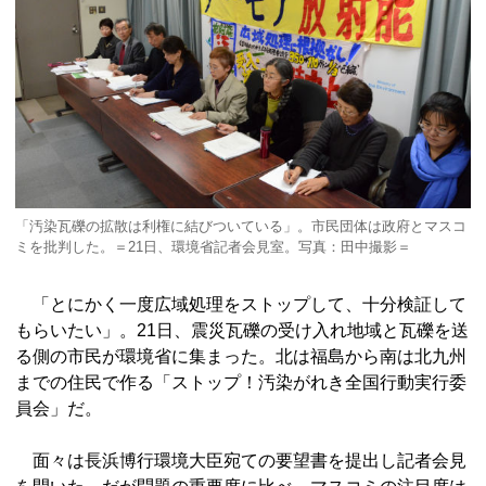
「汚染瓦礫の拡散は利権に結びついている」。市民団体は政府とマスコ
ミを批判した。＝21日、環境省記者会見室。写真：田中撮影＝
「とにかく一度広域処理をストップして、十分検証して
もらいたい」。21日、震災瓦礫の受け入れ地域と瓦礫を送
る側の市民が環境省に集まった。北は福島から南は北九州
までの住民で作る「ストップ！汚染がれき全国行動実行委
員会」だ。
面々は長浜博行環境大臣宛ての要望書を提出し記者会見