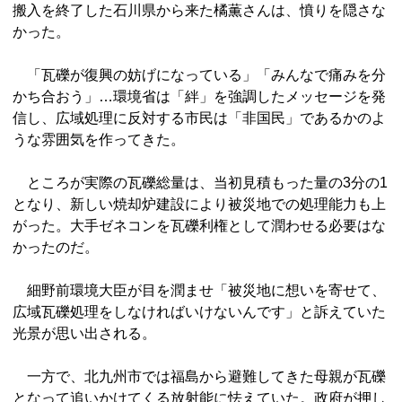
搬入を終了した石川県から来た橘薫さんは、憤りを隠さな
かった。
「瓦礫が復興の妨げになっている」「みんなで痛みを分
かち合おう」…環境省は「絆」を強調したメッセージを発
信し、広域処理に反対する市民は「非国民」であるかのよ
うな雰囲気を作ってきた。
ところが実際の瓦礫総量は、当初見積もった量の3分の1
となり、新しい焼却炉建設により被災地での処理能力も上
がった。大手ゼネコンを瓦礫利権として潤わせる必要はな
かったのだ。
細野前環境大臣が目を潤ませ「被災地に想いを寄せて、
広域瓦礫処理をしなければいけないんです」と訴えていた
光景が思い出される。
一方で、北九州市では福島から避難してきた母親が瓦礫
となって追いかけてくる放射能に怯えていた。政府が押し