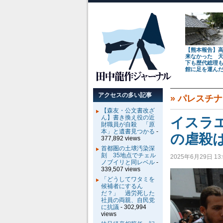
【熊本報告】
来なかった 
下も歴代総理
館に足を運ん
アクセスの多い記事
»
パレスチナ
【森友・公文書改ざ
ん】書き換え役の近
イスラ
財職員が自殺 「原
本」と遺書見つかる
-
の虐殺
377,892 views
首都圏の土壌汚染深
刻 35地点でチェル
2025年6月29日 13:
ノブイリと同レベル
-
339,507 views
「どうしてワタミを
候補者にするん
だ？」 過労死した
社員の両親、自民党
に抗議
- 302,994
views