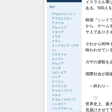
イスラエル軍
海外
ある。500
アゼルバイジャン
アフガニスタン
映画『シンド
アメリカ
から、ゲーム
アルメニア
ヤ人でありさ
イタリア
イラク
イラン
それから80
インドネシア（アチ
味わわせてい
ェ）
ウクライナ
エジプト
ガザの虐殺を
グルジア
コソボ
コロンビア
国際社会が国
シリア
スペイン
～終わり～
スリランカ
チェルノブイリ
トルコ
◇
ナゴルノカラバフ
世界史上、最
ハンガリー
バングラデシュ
見届けさせて