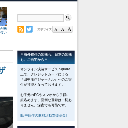
理が来
が付い
＊海外在住の皆様も、日本の皆様
も、ご自宅から＊
ザ
オンライン決済サービス Square
上で、クレジットカードによる
『田中龍作ジャーナル』へのご寄
付が可能となっております。
お手元のPCやスマホから手軽に
振込めます。面倒な登録は一切あ
りません。深夜でも可能です。
[田中龍作の取材活動支援基金]