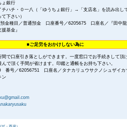
ちょ銀行
イチハチ・０一八（「ゆうちょ銀行」→「支店名」を読み出し
って下さい）
 預金種目／普通預金 口座番号／6205675 口座名／『田中
支援基金』
■ご足労をおかけしない為に
行間で口座引き落としができます。一度窓口でお手続きして頂
に並んで頂く手間が省けます。印鑑と通帳をお持ち下さい。
80 番号／62056751 口座名／タナカリュウサクノシュザイカ
キン
aku@gmail.com
tanakaryusaku
ガザ・西岸）