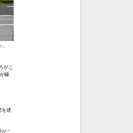
た。
ろがこ
が確
想を述
発がこ