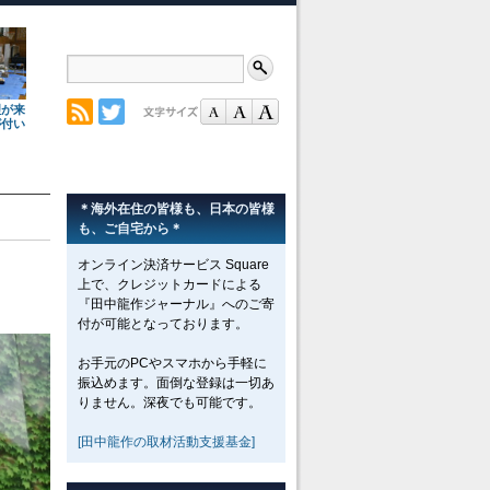
理が来
が付い
＊海外在住の皆様も、日本の皆様
も、ご自宅から＊
オンライン決済サービス Square
上で、クレジットカードによる
『田中龍作ジャーナル』へのご寄
付が可能となっております。
お手元のPCやスマホから手軽に
振込めます。面倒な登録は一切あ
りません。深夜でも可能です。
[田中龍作の取材活動支援基金]