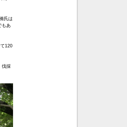
橋氏は
でもあ
120
。伐採