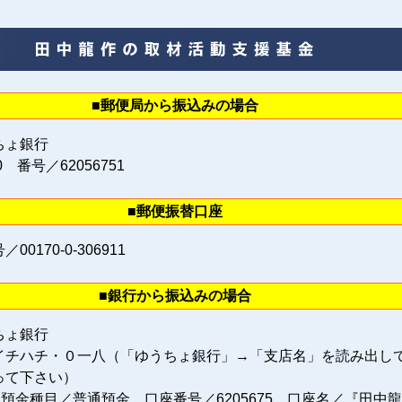
■郵便局から振込みの場合
ちょ銀行
0 番号／62056751
■郵便振替口座
0170‐0‐306911
■銀行から振込みの場合
ちょ銀行
イチハチ・０一八（「ゆうちょ銀行」→「支店名」を読み出し
って下さい）
 預金種目／普通預金 口座番号／6205675 口座名／『田中