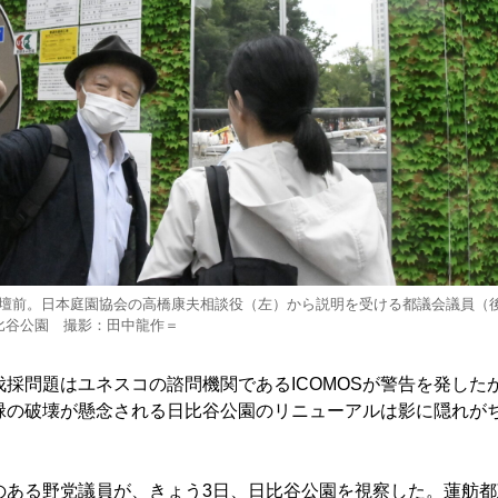
壇前。日本庭園協会の高橋康夫相談役（左）から説明を受ける都議会議員（
比谷公園 撮影：田中龍作＝
採問題はユネスコの諮問機関であるICOMOSが警告を発した
緑の破壊が懸念される日比谷公園のリニューアルは影に隠れが
ある野党議員が、きょう3日、日比谷公園を視察した。蓮舫都