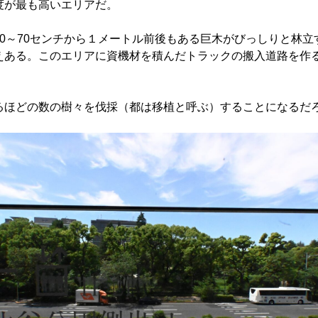
度が最も高いエリアだ。
0～70センチから１メートル前後もある巨木がびっしりと林立
えある。このエリアに資機材を積んだトラックの搬入道路を作
ほどの数の樹々を伐採（都は移植と呼ぶ）することになるだ