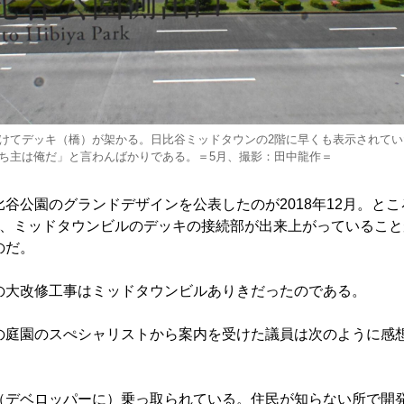
けてデッキ（橋）が架かる。日比谷ミッドタウンの2階に早くも表示されてい
ち主は俺だ」と言わんばかりである。＝5月、撮影：田中龍作＝
谷公園のグランドデザインを公表したのが2018年12月。とこ
は、ミッドタウンビルのデッキの接続部が出来上がっていること
のだ。
大改修工事はミッドタウンビルありきだったのである。
庭園のスぺシャリストから案内を受けた議員は次のように感
デベロッパーに）乗っ取られている。住民が知らない所で開