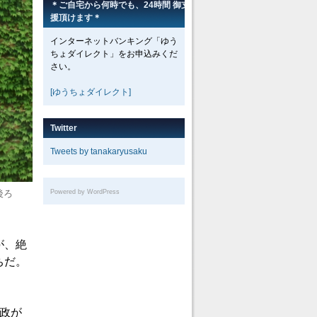
＊ご自宅から何時でも、24時間 御支
援頂けます＊
インターネットバンキング「ゆう
ちょダイレクト」をお申込みくだ
さい。
[ゆうちょダイレクト]
Twitter
Tweets by tanakaryusaku
後ろ
Powered by WordPress
が、絶
ちだ。
政が