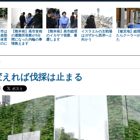
高市は
【熊本発】高市首相
【熊本発】高市総理
イスラエルの主戦場
【被災地】総
天皇陛
の避難所視察が3分
のイカサマ視察、暴
はガザから西岸へと
たらクーラー
も体育
間になった内輪の事
露します
向かう
た
だのに
情教えます
挙
変えれば伐採は止まる
1