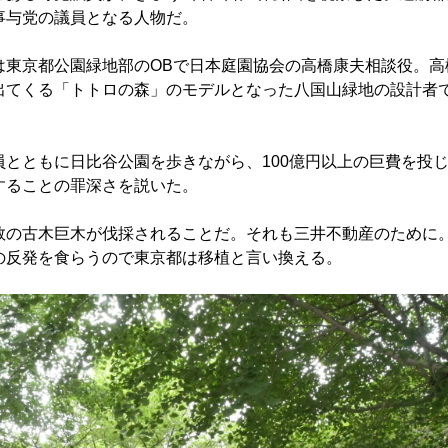
事与党の議員となる人物だ。
東京都公園緑地部のOBで日本庭園協会の高橋康夫相談役。高
出てくる「トトロの森」のモデルとなった八国山緑地の設計者
とともに日比谷公園を歩きながら、100億円以上の巨費を投じて
することの罪深さを説いた。
の古木巨木が伐採されることだ。それも三井不動産のために
の反発を食らうので東京都は移植と言い換える。