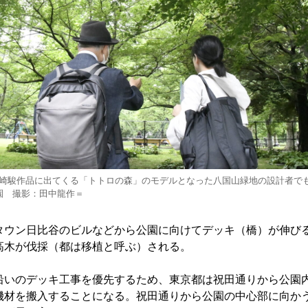
崎駿作品に出てくる「トトロの森」のモデルとなった八国山緑地の設計者で
園 撮影：田中龍作＝
ウン日比谷のビルなどから公園に向けてデッキ（橋）が伸び
高木が伐採（都は移植と呼ぶ）される。
いのデッキ工事を優先するため、東京都は祝田通りから公園
機材を搬入することになる。祝田通りから公園の中心部に向か