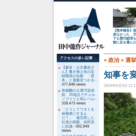
【熊本報告】
来なかった 
下も歴代総理
館に足を運ん
アクセスの多い記事
»
政治
»
選
【森友・公文書改ざ
ん】書き換え役の近
知事を
財職員が自殺 「原
本」と遺書見つかる
-
377,846 views
2024年6月3日 21:1
首都圏の土壌汚染深
刻 35地点でチェル
ノブイリと同レベル
-
339,473 views
「どうしてワタミを
候補者にするん
だ？」 過労死した
社員の両親、自民党
に抗議
- 302,949
views