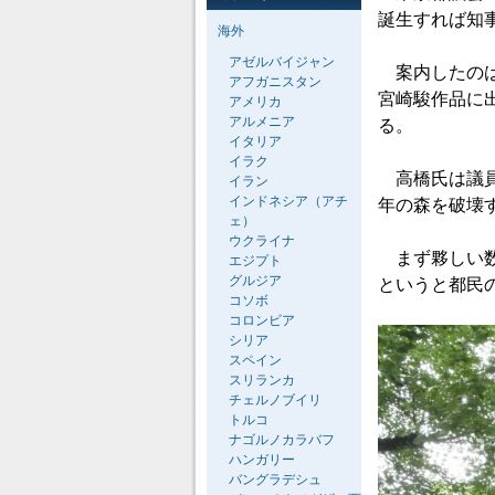
誕生すれば知
海外
アゼルバイジャン
案内したのは
アフガニスタン
宮崎駿作品に
アメリカ
アルメニア
る。
イタリア
イラク
高橋氏は議員
イラン
インドネシア（アチ
年の森を破壊
ェ）
ウクライナ
まず夥しい数
エジプト
グルジア
というと都民
コソボ
コロンビア
シリア
スペイン
スリランカ
チェルノブイリ
トルコ
ナゴルノカラバフ
ハンガリー
バングラデシュ