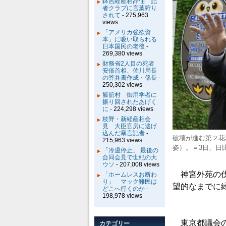
鉢呂経産相辞任 記
者クラブに言葉狩り
されて
- 275,963
views
「アメリカ強欲資
本」に吸い取られる
日本国民の老後
-
269,380 views
財務省2人目の死者
安倍首相、佐川局長
の答弁書作成・係長
-
250,302 views
飯舘村 御用学者に
振り回されたあげく
に
- 224,298 views
枝野・新経産相会
見 大臣官房に逃げ
込んだ暴言記者
-
破壊が進む第２花
215,963 views
姿）。＝3日、日
「冷温停止」 最後の
合同会見で世紀の大
ウソ
- 207,008 views
神宮外苑の伐
「ホームレスお断わ
り」 マック難民は
望的なまでに
どこへ行くのか
-
198,978 views
東京都議会の
カテゴリー