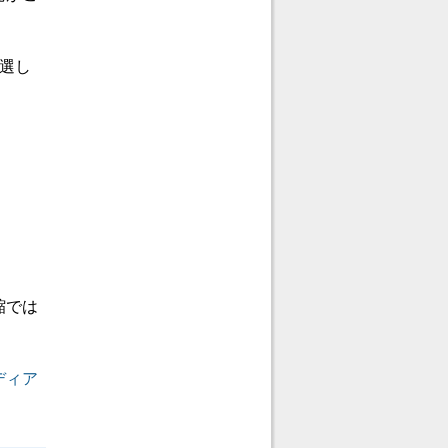
選し
。
縮では
ディア