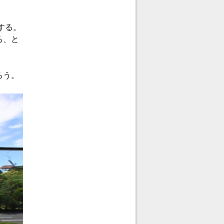
する。
る、と
ろう。