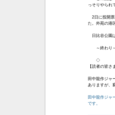
っそりやられ
2日に投開票
た。外苑の港
日比谷公園は
～終わり
◇
【読者の皆さ
田中龍作ジャ
ありますが、
田中龍作ジャ
です。