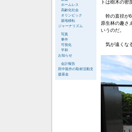
トは樹木の密
ホームレス
高齢化社会
オリンピック
幹の直径が6
築地移転
原生林の趣さ
ジャーナリズム
いうのだ。
写真
事件
気が遠くなる
可視化
平和
お知らせ
会計報告
田中龍作の取材活動支
援基金