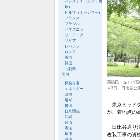
パレスチナ（ガザ・西
岸）
ビルマ（ミャンマー）
フランス
ブラジル
ベネズエラ
リトアニア
リビア
レバノン
ロシア
香港
韓国
北朝鮮
国内
高橋氏（左）は宮
原発災害
＝3日、日比谷公
エネルギー
政治
選挙
東京ミッドタ
貧困
日米関係
が、着地点の
沖縄
経済
日比谷通り沿
憲法
雇用
改装工事の資
派遣