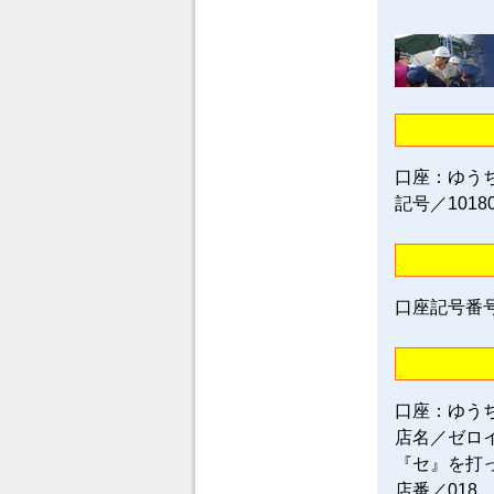
口座：ゆう
記号／1018
口座記号番号／0
口座：ゆう
店名／ゼロ
『セ』を打
店番／018