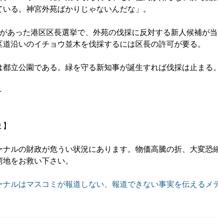
ている。神宮外苑ばかりじゃないんだな」。
があった港区区長選挙で、外苑の伐採に反対する新人候補が当
区道沿いのイチョウ並木を伐採するには区長の許可が要る。
都立公園である。緑を守る新知事が誕生すれば伐採は止まる
～
ま】
ーナルの財政が危うい状況にあります。物価高騰の折、大変恐
窮地をお救い下さい。
ーナルはマスコミが報道しない、報道できない事実を伝えるメ