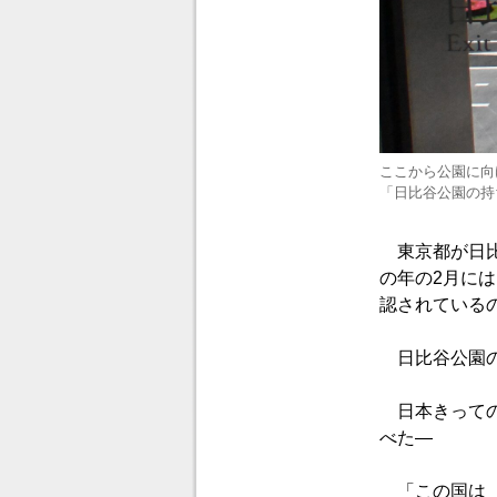
ここから公園に向
「日比谷公園の持
東京都が日比
の年の2月に
認されている
日比谷公園の
日本きっての
べた―
「この国は（