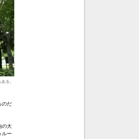
もある。
るのだ
内の大
うルー