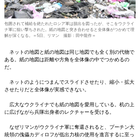
包囲されて補給を絶たれたロシア軍は脱出を図ったが、そこをウクライ
ナ軍に狙い撃ちされた。紙の地図と突き合わせると全体像がつかめて理
解が深くなる。＝5日、リマン 撮影：田中龍作＝
ネットの地図と紙の地図は同じ地図でも全く別の代物で
ある。紙の地図は距離や方角を全体像の中でつかめるの
だ。
ネットのようにつまんでスライドさせたり、縮小・拡大
させたりだと全体像が実感できない。
広大なウクライナでも紙の地図を愛用している。机の上
に広げながら兵隊出身者のレクチャーを受ける。
なぜリマンがウクライナ軍に奪還されると、プーチン大
統領の傀儡カディロフが低出力核の使用を進言するに至っ