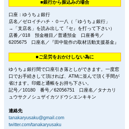
■銀行から振込みの場合
口座：ゆうちょ銀行
店名／ゼロイチハチ・０一八（「ゆうちょ銀行」
→「支店名」を読み出して『セ』を打って下さい）
店番／018 預金種目／普通預金 口座番号／
6205675 口座名／『田中龍作の取材活動支援基金』
■ご足労をおかけしない為に
ゆうちょ銀行間で口座引き落としができます。一度窓
口でお手続きして頂ければ、ATMに並んで頂く手間が
省けます。印鑑と通帳をお持ち下さい。
記号／10180 番号／62056751 口座名／タナカリ
ュウサクノシュザイカツドウシエンキキン
連絡先
tanakaryusaku@gmail.com
twitter.com/tanakaryusaku