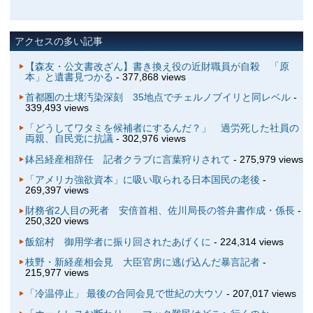
アクセスの多い記事
【森友・公文書改ざん】書き換え役の近財職員が自殺 「原
本」と遺書見つかる
- 377,868 views
首都圏の土壌汚染深刻 35地点でチェルノブイリと同レベル
-
339,493 views
「どうしてワタミを候補者にするんだ？」 過労死した社員の
両親、自民党に抗議
- 302,976 views
鉢呂経産相辞任 記者クラブに言葉狩りされて
- 275,979 views
「アメリカ強欲資本」に吸い取られる日本国民の老後
-
269,397 views
財務省2人目の死者 安倍首相、佐川局長の答弁書作成・係長
-
250,320 views
飯舘村 御用学者に振り回されたあげくに
- 224,314 views
枝野・新経産相会見 大臣官房に逃げ込んだ暴言記者
-
215,977 views
「冷温停止」 最後の合同会見で世紀の大ウソ
- 207,017 views