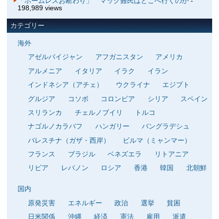
「ホームレスお断わり」 マック難民はどこへ行くのか
-
198,989 views
カテゴリー
海外
アゼルバイジャン
アフガニスタン
アメリカ
アルメニア
イタリア
イラク
イラン
インドネシア（アチェ）
ウクライナ
エジプト
グルジア
コソボ
コロンビア
シリア
スペイン
スリランカ
チェルノブイリ
トルコ
ナゴルノカラバフ
ハンガリー
バングラデシュ
パレスチナ（ガザ・西岸）
ビルマ（ミャンマー）
フランス
ブラジル
ベネズエラ
リトアニア
リビア
レバノン
ロシア
香港
韓国
北朝鮮
国内
原発災害
エネルギー
政治
選挙
貧困
日米関係
沖縄
経済
憲法
雇用
派遣