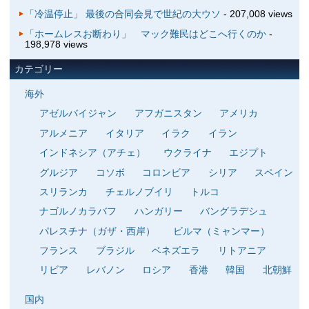
「冷温停止」 最後の合同会見で世紀の大ウソ
- 207,008 views
「ホームレスお断わり」 マック難民はどこへ行くのか
-
198,978 views
カテゴリー
海外
アゼルバイジャン
アフガニスタン
アメリカ
アルメニア
イタリア
イラク
イラン
インドネシア（アチェ）
ウクライナ
エジプト
グルジア
コソボ
コロンビア
シリア
スペイン
スリランカ
チェルノブイリ
トルコ
ナゴルノカラバフ
ハンガリー
バングラデシュ
パレスチナ（ガザ・西岸）
ビルマ（ミャンマー）
フランス
ブラジル
ベネズエラ
リトアニア
リビア
レバノン
ロシア
香港
韓国
北朝鮮
国内