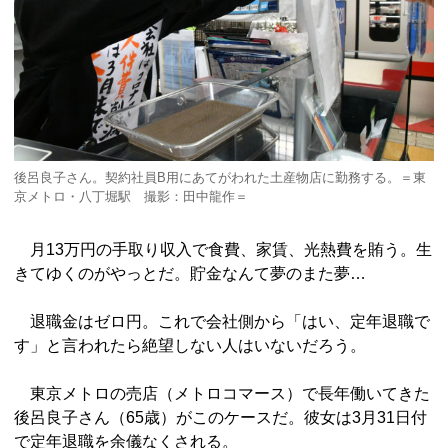
後呂良子さん。契約社員B用にあてがわれた土産物店に勤務する。＝東
京メトロ・八丁堀駅 撮影：田中龍作＝
月13万円の手取り収入で食費、家賃、光熱費を賄う。生
きてゆくのがやっとだ。貯金なんて夢のまた夢…
退職金はゼロ円。これで会社側から「はい、定年退職で
す」と言われたら絶望しない人はいないだろう。
東京メトロの売店（メトロコマース）で長年働いてきた
後呂良子さん（65歳）がこのケースだ。彼女は3月31日付
で定年退職を余儀なくされる。