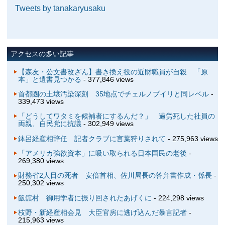
Tweets by tanakaryusaku
アクセスの多い記事
【森友・公文書改ざん】書き換え役の近財職員が自殺 「原
本」と遺書見つかる
- 377,846 views
首都圏の土壌汚染深刻 35地点でチェルノブイリと同レベル
-
339,473 views
「どうしてワタミを候補者にするんだ？」 過労死した社員の
両親、自民党に抗議
- 302,949 views
鉢呂経産相辞任 記者クラブに言葉狩りされて
- 275,963 views
「アメリカ強欲資本」に吸い取られる日本国民の老後
-
269,380 views
財務省2人目の死者 安倍首相、佐川局長の答弁書作成・係長
-
250,302 views
飯舘村 御用学者に振り回されたあげくに
- 224,298 views
枝野・新経産相会見 大臣官房に逃げ込んだ暴言記者
-
215,963 views