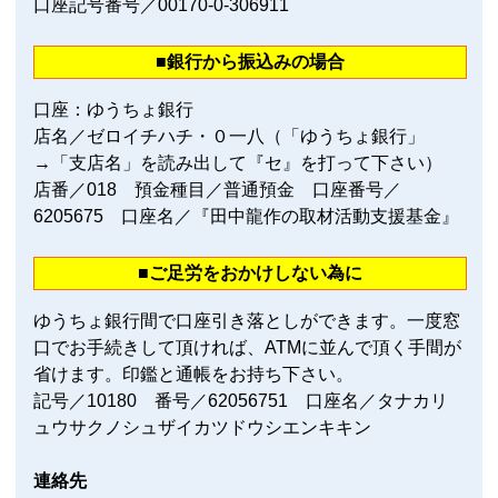
口座記号番号／00170‐0‐306911
■銀行から振込みの場合
口座：ゆうちょ銀行
店名／ゼロイチハチ・０一八（「ゆうちょ銀行」
→「支店名」を読み出して『セ』を打って下さい）
店番／018 預金種目／普通預金 口座番号／
6205675 口座名／『田中龍作の取材活動支援基金』
■ご足労をおかけしない為に
ゆうちょ銀行間で口座引き落としができます。一度窓
口でお手続きして頂ければ、ATMに並んで頂く手間が
省けます。印鑑と通帳をお持ち下さい。
記号／10180 番号／62056751 口座名／タナカリ
ュウサクノシュザイカツドウシエンキキン
連絡先