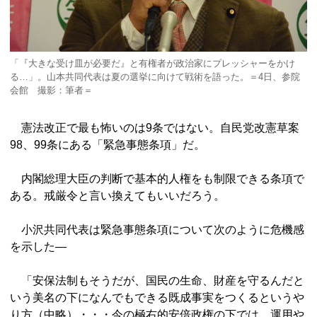
「『大きな受け皿が必要だ』と有権者が政治家にプレッシャーをかけ
る…」。山本共同代表は夏の選挙に向けて戦術を語った。＝4日、参院
会館 撮影：筆者＝
憲法改正で最も怖いのは9条ではない。自民党改憲草案
98、99条にある「緊急事態条項」だ。
内閣総理大臣の判断で基本的人権をも制限できる条項で
ある。戒厳令と言い換えてもいいだろう。
小沢共同代表は緊急事態条項について次のように危機感
を示した―
「安保法制もそうだが、国民の生命、財産を守るんだと
いう美名の下になんでもできる既成事実をつくるというや
り方（中略）・・・今の極右的安倍政権の下では、運用や