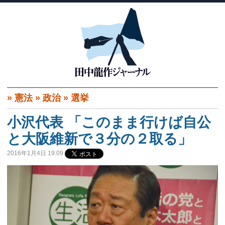
»
憲法
»
政治
»
選挙
小沢代表 「このまま行けば自公
と大阪維新で３分の２取る」
2016年1月4日 19:09