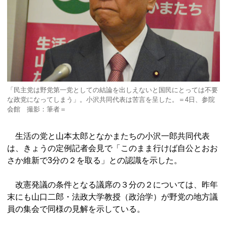
「民主党は野党第一党としての結論を出しえないと国民にとっては不要
な政党になってしまう」。小沢共同代表は苦言を呈した。＝4日、参院
会館 撮影：筆者＝
生活の党と山本太郎となかまたちの小沢一郎共同代表
は、きょうの定例記者会見で「このまま行けば自公とおお
さか維新で3分の２を取る」との認識を示した。
改憲発議の条件となる議席の３分の２については、昨年
末にも山口二郎・法政大学教授（政治学）が野党の地方議
員の集会で同様の見解を示している。