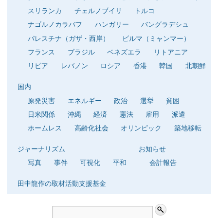
スリランカ
チェルノブイリ
トルコ
ナゴルノカラバフ
ハンガリー
バングラデシュ
パレスチナ（ガザ・西岸）
ビルマ（ミャンマー）
フランス
ブラジル
ベネズエラ
リトアニア
リビア
レバノン
ロシア
香港
韓国
北朝鮮
国内
原発災害
エネルギー
政治
選挙
貧困
日米関係
沖縄
経済
憲法
雇用
派遣
ホームレス
高齢化社会
オリンピック
築地移転
ジャーナリズム
お知らせ
写真
事件
可視化
平和
会計報告
田中龍作の取材活動支援基金