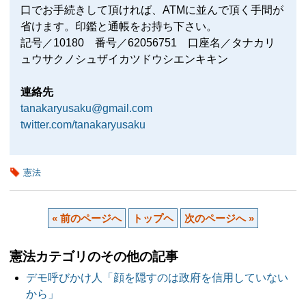
口でお手続きして頂ければ、ATMに並んで頂く手間が
省けます。印鑑と通帳をお持ち下さい。
記号／10180 番号／62056751 口座名／タナカリ
ュウサクノシュザイカツドウシエンキキン
連絡先
tanakaryusaku@gmail.com
twitter.com/tanakaryusaku
憲法
« 前のページへ
トップヘ
次のページへ »
憲法カテゴリのその他の記事
デモ呼びかけ人「顔を隠すのは政府を信用していない
から」