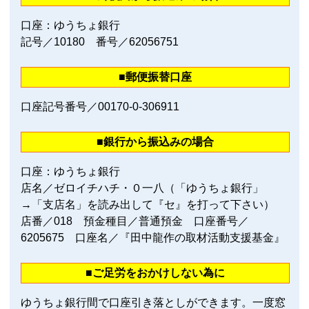
口座：ゆうちょ銀行
記号／10180 番号／62056751
■郵便振替口座
口座記号番号／00170‐0‐306911
■銀行から振込みの場合
口座：ゆうちょ銀行
店名／ゼロイチハチ・０一八（「ゆうちょ銀行」
→「支店名」を読み出して『セ』を打って下さい）
店番／018 預金種目／普通預金 口座番号／
6205675 口座名／『田中龍作の取材活動支援基金』
■ご足労をおかけしない為に
ゆうちょ銀行間で口座引き落としができます。一度窓