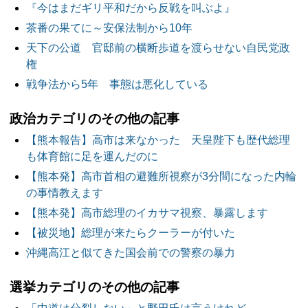
『今はまだギリ平和だから反戦を叫ぶよ』
茶番の果てに～安保法制から10年
天下の公道 官邸前の横断歩道を渡らせない自民党政
権
戦争法から5年 事態は悪化している
政治カテゴリのその他の記事
【熊本報告】高市は来なかった 天皇陛下も歴代総理
も体育館に足を運んだのに
【熊本発】高市首相の避難所視察が3分間になった内輪
の事情教えます
【熊本発】高市総理のイカサマ視察、暴露します
【被災地】総理が来たらクーラーが付いた
沖縄高江と似てきた国会前での警察の暴力
選挙カテゴリのその他の記事