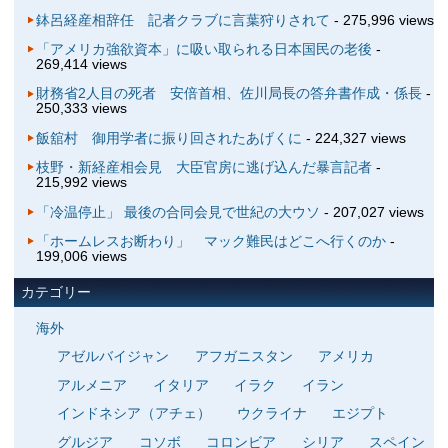
鉢呂経産相辞任 記者クラブに言葉狩りされて
- 275,996 views
「アメリカ強欲資本」に吸い取られる日本国民の老後
-
269,414 views
財務省2人目の死者 安倍首相、佐川局長の答弁書作成・係長
-
250,333 views
飯舘村 御用学者に振り回されたあげくに
- 224,327 views
枝野・新経産相会見 大臣官房に逃げ込んだ暴言記者
-
215,992 views
「冷温停止」 最後の合同会見で世紀の大ウソ
- 207,027 views
「ホームレスお断わり」 マック難民はどこへ行くのか
-
199,006 views
カテゴリー
海外
アゼルバイジャン
アフガニスタン
アメリカ
アルメニア
イタリア
イラク
イラン
インドネシア（アチェ）
ウクライナ
エジプト
グルジア
コソボ
コロンビア
シリア
スペイン