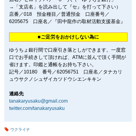
→「支店名」を読み出して『セ』を打って下さい）
店番／018 預金種目／普通預金 口座番号／
6205675 口座名／『田中龍作の取材活動支援基金』
■ご足労をおかけしない為に
ゆうちょ銀行間で口座引き落としができます。一度窓
口でお手続きして頂ければ、ATMに並んで頂く手間が
省けます。印鑑と通帳をお持ち下さい。
記号／10180 番号／62056751 口座名／タナカリ
ュウサクノシュザイカツドウシエンキキン
連絡先
tanakaryusaku@gmail.com
twitter.com/tanakaryusaku
ウクライナ