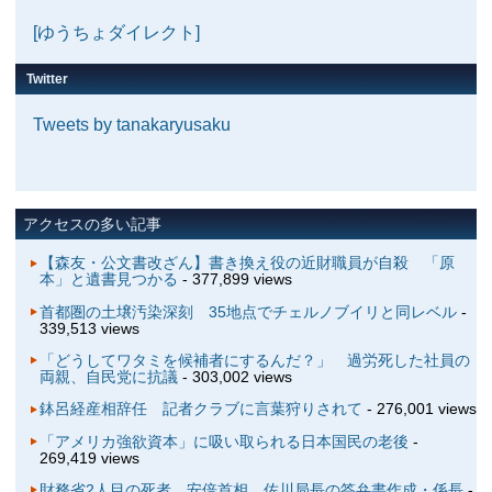
[ゆうちょダイレクト]
Twitter
Tweets by tanakaryusaku
アクセスの多い記事
【森友・公文書改ざん】書き換え役の近財職員が自殺 「原
本」と遺書見つかる
- 377,899 views
首都圏の土壌汚染深刻 35地点でチェルノブイリと同レベル
-
339,513 views
「どうしてワタミを候補者にするんだ？」 過労死した社員の
両親、自民党に抗議
- 303,002 views
鉢呂経産相辞任 記者クラブに言葉狩りされて
- 276,001 views
「アメリカ強欲資本」に吸い取られる日本国民の老後
-
269,419 views
財務省2人目の死者 安倍首相、佐川局長の答弁書作成・係長
-