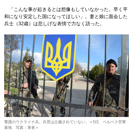
「こんな事が起きるとは想像もしていなかった。早く平
和になり安定した国になってほしい」。妻と娘に面会した
兵士（32歳）は悲しげな表情で力なく語った。
警護のウクライナ兵。兵営は占拠されていない。＝5日、ベルベク空軍
基地 写真：筆者＝