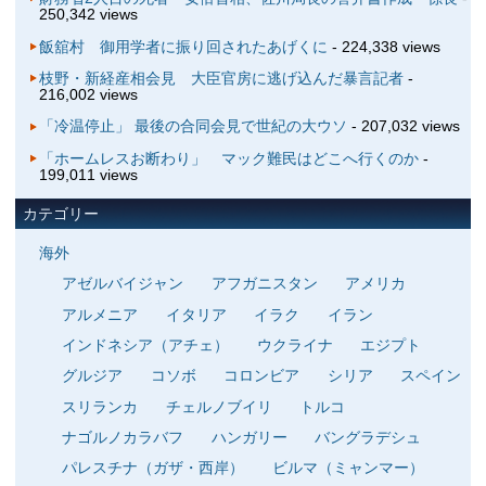
250,342 views
飯舘村 御用学者に振り回されたあげくに
- 224,338 views
枝野・新経産相会見 大臣官房に逃げ込んだ暴言記者
-
216,002 views
「冷温停止」 最後の合同会見で世紀の大ウソ
- 207,032 views
「ホームレスお断わり」 マック難民はどこへ行くのか
-
199,011 views
カテゴリー
海外
アゼルバイジャン
アフガニスタン
アメリカ
アルメニア
イタリア
イラク
イラン
インドネシア（アチェ）
ウクライナ
エジプト
グルジア
コソボ
コロンビア
シリア
スペイン
スリランカ
チェルノブイリ
トルコ
ナゴルノカラバフ
ハンガリー
バングラデシュ
パレスチナ（ガザ・西岸）
ビルマ（ミャンマー）