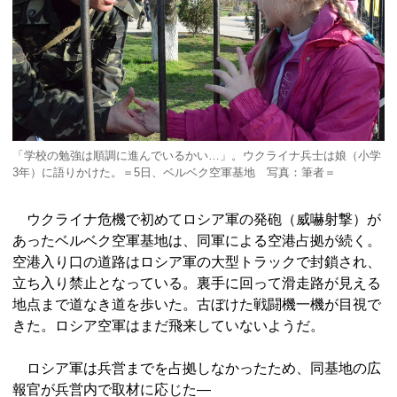
「学校の勉強は順調に進んでいるかい…」。ウクライナ兵士は娘（小学
3年）に語りかけた。＝5日、ベルベク空軍基地 写真：筆者＝
ウクライナ危機で初めてロシア軍の発砲（威嚇射撃）が
あったベルベク空軍基地は、同軍による空港占拠が続く。
空港入り口の道路はロシア軍の大型トラックで封鎖され、
立ち入り禁止となっている。裏手に回って滑走路が見える
地点まで道なき道を歩いた。古ぼけた戦闘機一機が目視で
きた。ロシア空軍はまだ飛来していないようだ。
ロシア軍は兵営までを占拠しなかったため、同基地の広
報官が兵営内で取材に応じた―