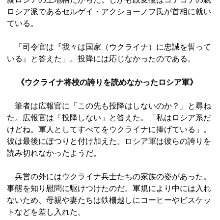
ロシア派であるセルゲイ・アクショーノフ氏が首相に就い
ている。
「司令官は『我々は国家（ウクライナ）に忠誠を誓って
いる』と答えた」。投降には応じなかったのである。
《ウクライナ将校の誇りを読めなかったロシア軍》
筆者は広報官に「この先も投降はしないのか？」と尋ね
た。広報官は「投降しない」と答えた。「私はロシア系だ
けどね。軍人としてすべてをウクライナに捧げている」。
彼は最後にぽつりと付け加えた。ロシア軍は彼らの誇りを
読み切れなかったようだ。
兵営の外にはウクライナ兵士たちの家族の姿があった。
事態を知り慰問に駆けつけたのだ。軍規により中には入れ
ないため、母親や妻たちは鉄柵越しにコーヒーやビスケッ
トなどを差し入れた。