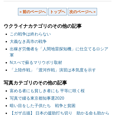
« 前のページへ
トップヘ
次のページへ »
ウクライナカテゴリのその他の記事
この戦争は終わらない
大義なき高市の戦争
出稼ぎ労働者を「人間地雷探知機」に仕立てるロシア
軍
Nスぺで蘇るマリウポリ取材
「上陸作戦」「渡河作戦」演習は本気度を示す
写真カテゴリのその他の記事
富める者にも貧しき者にも 平等に咲く桜
写真で綴る東京都知事選2020
暗い目をした子供たち 戦争と貧困
【ガザ点描】 日本の援助打ち切り 助かる命も助から