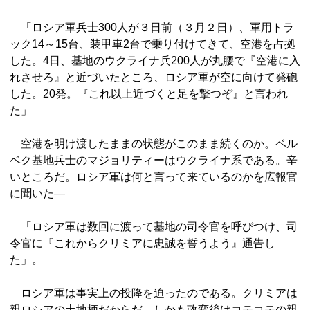
「ロシア軍兵士300人が３日前（３月２日）、軍用トラ
ック14～15台、装甲車2台で乗り付けてきて、空港を占拠
した。4日、基地のウクライナ兵200人が丸腰で『空港に入
れさせろ』と近づいたところ、ロシア軍が空に向けて発砲
した。20発。『これ以上近づくと足を撃つぞ』と言われ
た」
空港を明け渡したままの状態がこのまま続くのか。ベル
ベク基地兵士のマジョリティーはウクライナ系である。辛
いところだ。ロシア軍は何と言って来ているのかを広報官
に聞いた―
「ロシア軍は数回に渡って基地の司令官を呼びつけ、司
令官に『これからクリミアに忠誠を誓うよう』通告し
た」。
ロシア軍は事実上の投降を迫ったのである。クリミアは
親ロシアの土地柄だからだ。しかも政変後はコテコテの親