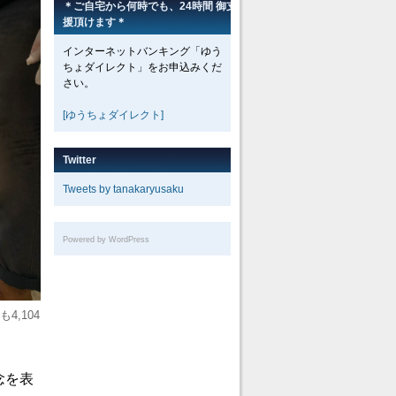
＊ご自宅から何時でも、24時間 御支
援頂けます＊
インターネットバンキング「ゆう
ちょダイレクト」をお申込みくだ
さい。
[ゆうちょダイレクト]
Twitter
Tweets by tanakaryusaku
Powered by WordPress
,104
念を表