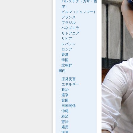
パレスチナ（ガザ・西
岸）
ビルマ（ミャンマー）
フランス
ブラジル
ベネズエラ
リトアニア
リビア
レバノン
ロシア
香港
韓国
北朝鮮
国内
原発災害
エネルギー
政治
選挙
貧困
日米関係
沖縄
経済
憲法
雇用
派遣