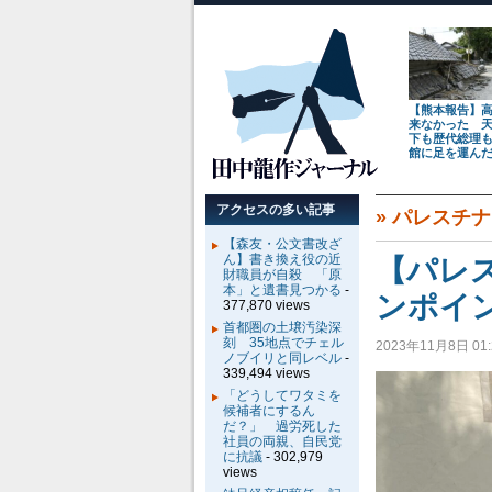
【熊本報告】
来なかった 
下も歴代総理
館に足を運ん
アクセスの多い記事
»
パレスチナ
【森友・公文書改ざ
ん】書き換え役の近
【パレ
財職員が自殺 「原
本」と遺書見つかる
-
ンポイ
377,870 views
首都圏の土壌汚染深
刻 35地点でチェル
2023年11月8日 01:
ノブイリと同レベル
-
339,494 views
「どうしてワタミを
候補者にするん
だ？」 過労死した
社員の両親、自民党
に抗議
- 302,979
views