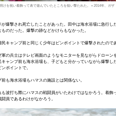
明けを祝い着飾って表で遊んでいたところを狙い撃たれた。＝2014年、ガザ
が爆撃され死亡したことがあった。田中は海水浴場に急行し
なものだった。爆撃の跡などかけらもなかった。
民キャンプ前と同じく少年はピンポイントで爆撃されたので
軍の兵士はテレビ画面のようなモニターを見ながらドローン
民キャンプ前も海水浴場も、子どもと分かっていながら爆撃し
ピンポイントで。
前も海水浴場もハマスの施設とは関係ない。
も波打ち際にハマスの戦闘員がいたわけではなかろう。着飾
戦闘員であるわけがなかろう。