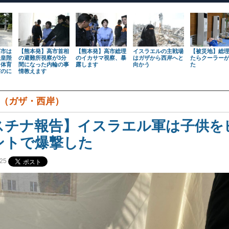
高市は
【熊本発】高市首相
【熊本発】高市総理
イスラエルの主戦場
【被災地】総
天皇陛
の避難所視察が3分
のイカサマ視察、暴
はガザから西岸へと
たらクーラー
も体育
間になった内輪の事
露します
向かう
た
だのに
情教えます
（ガザ・西岸）
スチナ報告】イスラエル軍は子供を
ントで爆撃した
25