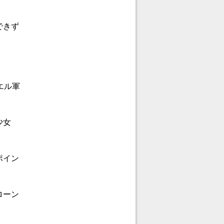
できず
エル軍
少女
ポイン
ローン