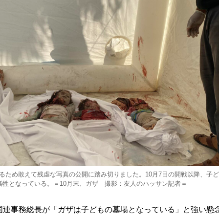
るため敢えて残虐な写真の公開に踏み切りました。10月7日の開戦以降、子ども4
犠牲となっている。＝10月末、ガザ 撮影：友人のハッサン記者＝
連事務総長が「ガザは子どもの墓場となっている」と強い懸