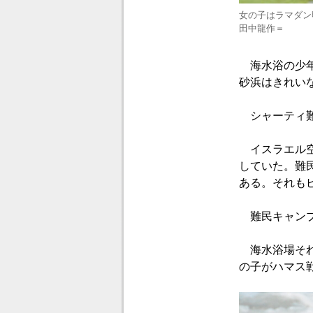
女の子はラマダン
田中龍作＝
海水浴の少年
砂浜はきれい
シャーティ難
イスラエル空
していた。難
ある。それも
難民キャンプ
海水浴場それ
の子がハマス