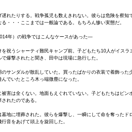
遅れたりする。戦争孤児も数えきれない。彼らは危険を察知
なる・・・ここまでは一般論である。もちろん惨い実態だ。
014年）の戦争ではこんなケースがあった―
を祝うシャーティ難民キャンプ前。子どもたち10人がイスラ
ルで爆撃されたと聞き、田中は現場に急行した。
のサンダルが散乱していた。買ったばかりの衣装で着飾った
遊んでいたところ木っ端微塵になった。
被害は全くない。地面もえぐれていない。子どもたちはピン
撃されたのである。
墓地に埋葬された。彼らを爆撃し、一瞬にして命を奪ったド
飛行音をあげて頭上を旋回した。