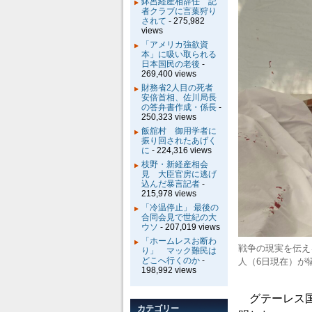
鉢呂経産相辞任 記
者クラブに言葉狩り
されて
- 275,982
views
「アメリカ強欲資
本」に吸い取られる
日本国民の老後
-
269,400 views
財務省2人目の死者
安倍首相、佐川局長
の答弁書作成・係長
-
250,323 views
飯舘村 御用学者に
振り回されたあげく
に
- 224,316 views
枝野・新経産相会
見 大臣官房に逃げ
込んだ暴言記者
-
215,978 views
「冷温停止」 最後の
合同会見で世紀の大
ウソ
- 207,019 views
「ホームレスお断わ
戦争の現実を伝え
り」 マック難民は
どこへ行くのか
-
人（6日現在）が
198,992 views
グテーレス国
カテゴリー