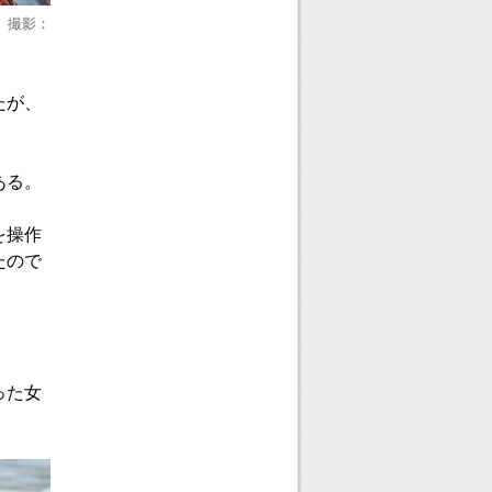
 撮影：
たが、
ある。
を操作
たので
った女