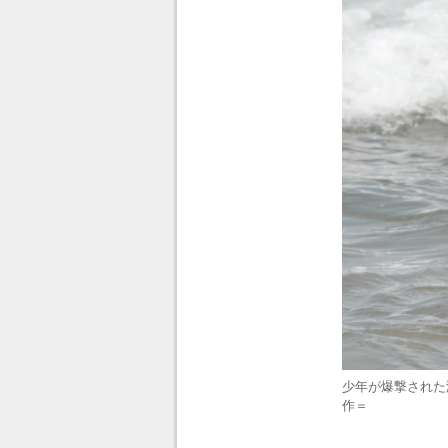
少年が爆撃された
作＝