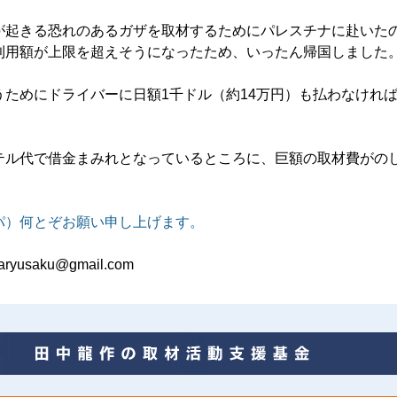
が起きる恐れのあるガザを取材するためにパレスチナに赴いた
利用額が上限を超えそうになったため、いったん帰国しました
うためにドライバーに日額1千ドル（約14万円）も払わなけれ
。
テル代で借金まみれとなっているところに、巨額の取材費がの
パ）何とぞお願い申し上げます。
yusaku@gmail.com