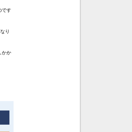
のです
。
ばなり
しかか