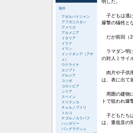
明した。
海外
子どもは逃げ
アゼルバイジャン
アフガニスタン
爆撃の犠牲と
アメリカ
アルメニア
だが前回（2
イタリア
イラク
イラン
ラマダン明け
インドネシア（アチ
の対人ミサイ
ェ）
ウクライナ
エジプト
肉片や子供用
グルジア
は、表に出て
コソボ
コロンビア
シリア
周囲の建物に
スペイン
トで狙われ爆
スリランカ
チェルノブイリ
トルコ
子どもたちは
ナゴルノカラバフ
は、重低音の
ハンガリー
バングラデシュ