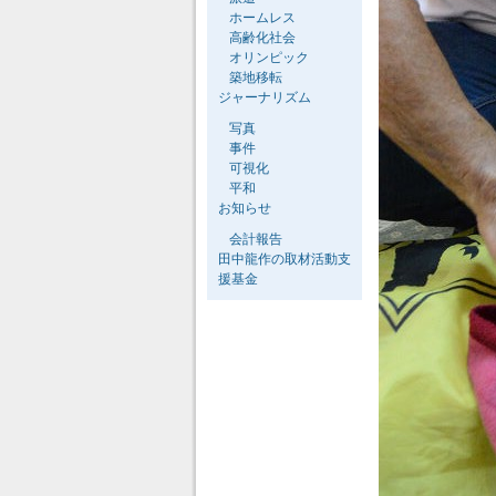
ホームレス
高齢化社会
オリンピック
築地移転
ジャーナリズム
写真
事件
可視化
平和
お知らせ
会計報告
田中龍作の取材活動支
援基金