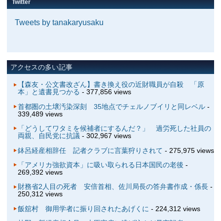
Twitter
Tweets by tanakaryusaku
アクセスの多い記事
【森友・公文書改ざん】書き換え役の近財職員が自殺 「原
本」と遺書見つかる
- 377,856 views
首都圏の土壌汚染深刻 35地点でチェルノブイリと同レベル
-
339,489 views
「どうしてワタミを候補者にするんだ？」 過労死した社員の
両親、自民党に抗議
- 302,967 views
鉢呂経産相辞任 記者クラブに言葉狩りされて
- 275,975 views
「アメリカ強欲資本」に吸い取られる日本国民の老後
-
269,392 views
財務省2人目の死者 安倍首相、佐川局長の答弁書作成・係長
-
250,312 views
飯舘村 御用学者に振り回されたあげくに
- 224,312 views