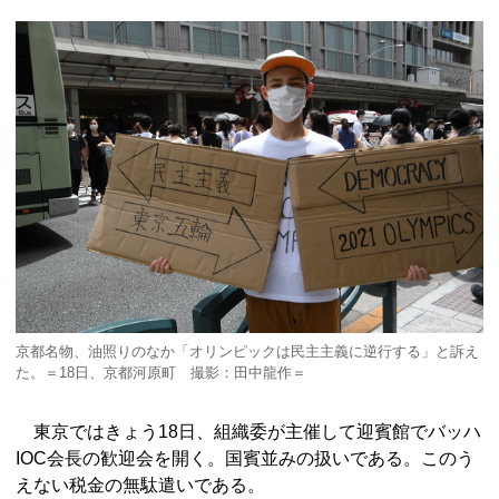
京都名物、油照りのなか「オリンピックは民主主義に逆行する」と訴え
た。＝18日、京都河原町 撮影：田中龍作＝
東京ではきょう18日、組織委が主催して迎賓館でバッハ
IOC会長の歓迎会を開く。国賓並みの扱いである。このう
えない税金の無駄遣いである。