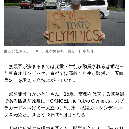
那須開登さん。＝18日、京都河原町 撮影：田中龍作＝
無観客が決まるまでは児童・生徒が動員されるはずだっ
た東京オリンピック。京都では高校１年生が敢然と「五輪
反対」を訴えて立ち上がっていた。
那須開登（かいと）さん・15歳。京都を代表する繁華街
である四条河原町に「CANCEL the Tokyo Olympics」のプ
ラカードを掲げて一人立つ。5月末、抗議のスタンディン
グを始めた。きょう18日で5回目となる。
五輪に反対する理由を聞くと、間髪を入れず、明確な答