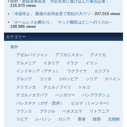
枝野・新経産相会見 大臣官房に逃げ込んだ暴言記者
-
215,970 views
「冷温停止」 最後の合同会見で世紀の大ウソ
- 207,015 views
「ホームレスお断わり」 マック難民はどこへ行くのか
-
198,986 views
カテゴリー
海外
アゼルバイジャン
アフガニスタン
アメリカ
アルメニア
イタリア
イラク
イラン
インドネシア（アチェ）
ウクライナ
エジプト
グルジア
コソボ
コロンビア
シリア
スペイン
スリランカ
チェルノブイリ
トルコ
ナゴルノカラバフ
ハンガリー
バングラデシュ
パレスチナ（ガザ・西岸）
ビルマ（ミャンマー）
フランス
ブラジル
ベネズエラ
リトアニア
リビア
レバノン
ロシア
香港
韓国
北朝鮮