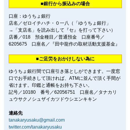
■銀行から振込みの場合
口座：ゆうちょ銀行
店名／ゼロイチハチ・０一八（「ゆうちょ銀行」
→「支店名」を読み出して『セ』を打って下さい）
店番／018 預金種目／普通預金 口座番号／
6205675 口座名／『田中龍作の取材活動支援基金』
■ご足労をおかけしない為に
ゆうちょ銀行間で口座引き落としができます。一度窓
口でお手続きして頂ければ、ATMに並んで頂く手間が
省けます。印鑑と通帳をお持ち下さい。
記号／10180 番号／62056751 口座名／タナカリ
ュウサクノシュザイカツドウシエンキキン
連絡先
tanakaryusaku@gmail.com
twitter.com/tanakaryusaku