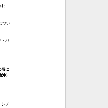
れれ
につい
リ・バ
の所に
地沖）
。シノ