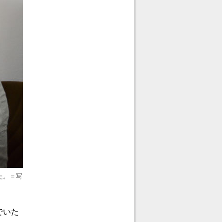
た。＝写
でいた