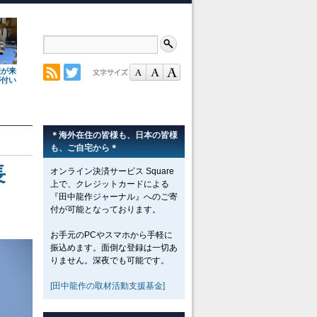
理が来
が付い
＊海外在住の皆様も、日本の皆様
も、ご自宅から＊
長
オンライン決済サービス Square
上で、クレジットカードによる
『田中龍作ジャーナル』へのご寄
付が可能となっております。
お手元のPCやスマホから手軽に
振込めます。面倒な登録は一切あ
りません。深夜でも可能です。
[田中龍作の取材活動支援基金]