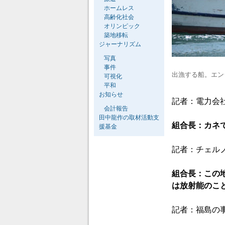
ホームレス
高齢化社会
オリンピック
築地移転
ジャーナリズム
写真
事件
出漁する船。エン
可視化
平和
お知らせ
記者：電力会
会計報告
田中龍作の取材活動支
組合長：カネ
援基金
記者：チェル
組合長：この
は放射能のこ
記者：福島の