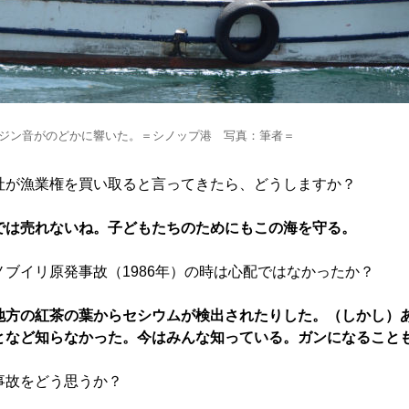
ジン音がのどかに響いた。＝シノップ港 写真：筆者＝
社が漁業権を買い取ると言ってきたら、どうしますか？
では売れないね。子どもたちのためにもこの海を守る。
ノブイリ原発事故（1986年）の時は心配ではなかったか？
地方の紅茶の葉からセシウムが検出されたりした。（しかし）
となど知らなかった。今はみんな知っている。ガンになること
事故をどう思うか？