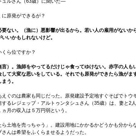
ギュルさん（63歳）に聞いた―
くに原発ができるが？
必要ない。（漁に）悪影響が出るから。若い人の雇用がないか
がいいかもしれないけど。
いくら位ですか？
無言）。漁師をやってるだけじゃ食ってゆけない。赤字の人も
金して大変な思いをしている。それでも原発ができたら漁がま
しまう。
えぐのは農家も同じだった。原発建設予定地すぐそばでトウ
培するレジェップ・アルトゥンタシュさん（35歳）は、妻と2
１ヵ月の収入は５万円弱という。
ら土地を売っちゃう」。建設用地にかかるかどうかも分から
プさんは希望をふくらませるようだった。