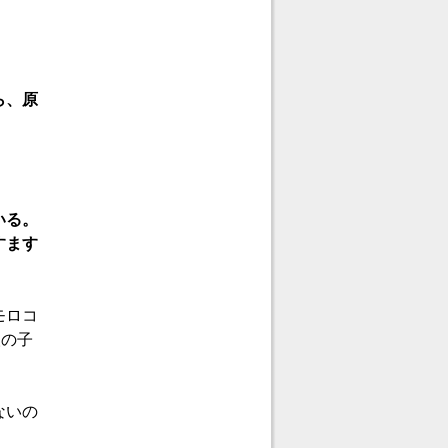
ら、原
いる。
すます
モロコ
人の子
ないの