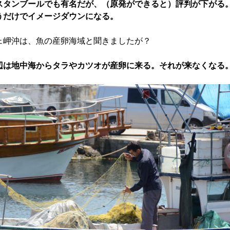
スタンブールでも有名だが、（原発ができると）評判が下がる
うだけでイメージダウンになる。
ェ岬沖は、魚の産卵海域と聞きましたが？
辺は地中海からタラやカツオが産卵に来る。それが来なくなる