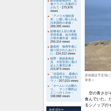
鉢呂経産相辞任 記
者クラブに言葉狩り
されて
- 275,976
views
「アメリカ強欲資
本」に吸い取られる
日本国民の老後
-
269,395 views
財務省2人目の死者
安倍首相、佐川局長
の答弁書作成・係長
-
250,314 views
飯舘村 御用学者に
振り回されたあげく
に
- 224,312 views
枝野・新経産相会
見 大臣官房に逃げ
込んだ暴言記者
-
215,973 views
「冷温停止」 最後の
原発建設予定地に
合同会見で世紀の大
筆者＝
ウソ
- 207,015 views
「ホームレスお断わ
り」 マック難民は
どこへ行くのか
-
空の青さがそ
198,988 views
食んでいた。
るシノップの
カテゴリー