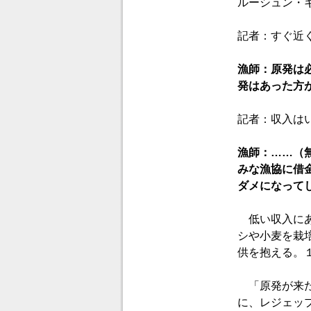
ルーシュン・
記者：すぐ近
漁師：原発は
発はあった方
記者：収入は
漁師：……（
みな漁協に借
ダメになって
低い収入にあ
シや小麦を栽
供を抱える。
「原発が来た
に、レジェッ