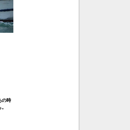
あの時
も。