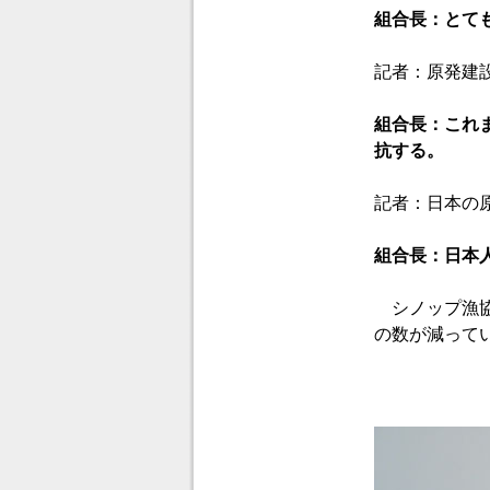
組合長：とて
記者：原発建
組合長：これ
抗する。
記者：日本の
組合長：日本
シノップ漁協
の数が減って