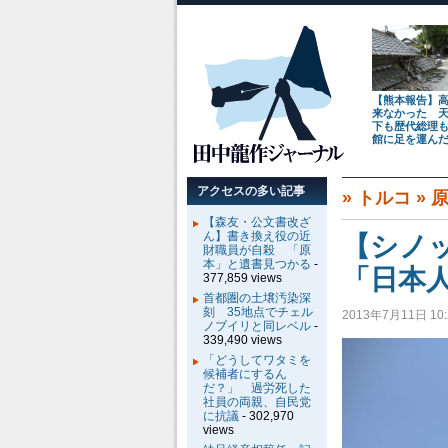
【熊本報告】
来なかった 
下も歴代総理
館に足を運ん
アクセスの多い記事
»
トルコ
»
【森友・公文書改ざ
ん】書き換え役の近
【シノ
財職員が自殺 「原
本」と遺書見つかる
-
「日本
377,859 views
首都圏の土壌汚染深
刻 35地点でチェル
2013年7月11日 10:
ノブイリと同レベル
-
339,490 views
「どうしてワタミを
候補者にするん
だ？」 過労死した
社員の両親、自民党
に抗議
- 302,970
views