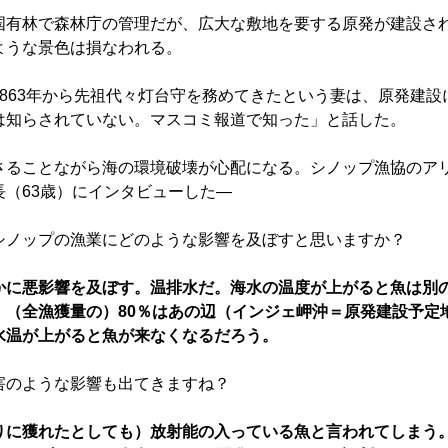
有林で森林庁の管理だが、広大な敷地を要する原発が建設さ
ような景色は損なわれる。
863年から先祖代々灯台守を務めてきたという妻は、原発建設
は知らされていない。マスコミ報道で知った」と話した。
ることながら海の環境破壊が心配になる。シノップ漁協のア
長（63歳）にインタビューした―
シノップの漁業にどのような影響を及ぼすと思いますか？
かに悪影響を及ぼす。温排水だ。海水の温度が上がると魚は別
。（全漁獲量の）80％はあの辺（インジェ岬沖＝原発建設予定
水温が上がると魚が来なくなるだろう。
害のような影響も出てきますね？
りに獲れたとしても）放射能の入っている魚と言われてしまう