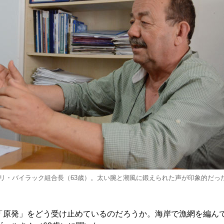
リ・バイラック組合長（63歳）。太い腕と潮風に鍛えられた声が印象的だっ
「原発」をどう受け止めているのだろうか。海岸で漁網を編ん