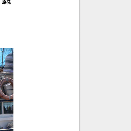
。原発
。