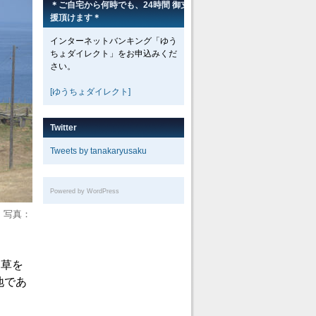
＊ご自宅から何時でも、24時間 御支
援頂けます＊
インターネットバンキング「ゆう
ちょダイレクト」をお申込みくだ
さい。
[ゆうちょダイレクト]
Twitter
Tweets by tanakaryusaku
Powered by WordPress
 写真：
と草を
地であ