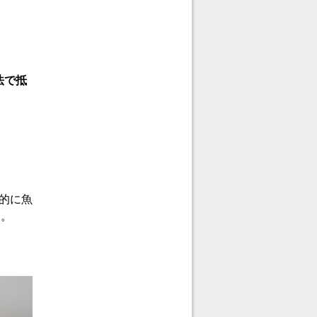
。
法で抵
的に魚
月。