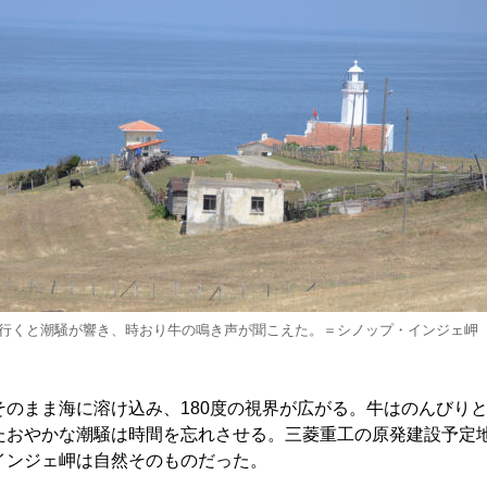
行くと潮騒が響き、時おり牛の鳴き声が聞こえた。＝シノップ・インジェ岬
のまま海に溶け込み、180度の視界が広がる。牛はのんびり
たおやかな潮騒は時間を忘れさせる。三菱重工の原発建設予定
インジェ岬は自然そのものだった。