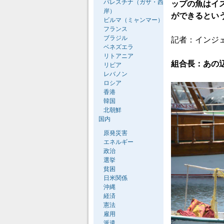
パレスチナ（ガザ・西
ップの魚はイ
岸）
ができるとい
ビルマ（ミャンマー）
フランス
ブラジル
記者：インジ
ベネズエラ
リトアニア
組合長：あの
リビア
レバノン
ロシア
香港
韓国
北朝鮮
国内
原発災害
エネルギー
政治
選挙
貧困
日米関係
沖縄
経済
憲法
雇用
派遣