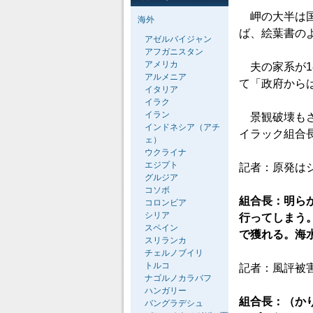
岬の大半は国
海外
ば、絵葉書の
アゼルバイジャン
アフガニスタン
アメリカ
夫の家系が1
アルメニア
て「政府から
イタリア
イラク
イラン
景観破壊もさ
インドネシア（アチ
イラック組合
ェ）
ウクライナ
エジプト
記者：原発は
グルジア
コソボ
組合長：明ら
コロンビア
シリア
行ってしまう
スペイン
で獲れる。海
スリランカ
チェルノブイリ
トルコ
記者：風評被
ナゴルノカラバフ
ハンガリー
組合長：（か
バングラデシュ