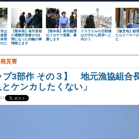
高市は
【熊本発】高市首相
【熊本発】高市総理
イスラエルの主戦場
【被災地】総
天皇陛
の避難所視察が3分
のイカサマ視察、暴
はガザから西岸へと
たらクーラー
も体育
間になった内輪の事
露します
向かう
た
だのに
情教えます
原発災害
ップ3部作 その３】 地元漁協組合
人とケンカしたくない」
24