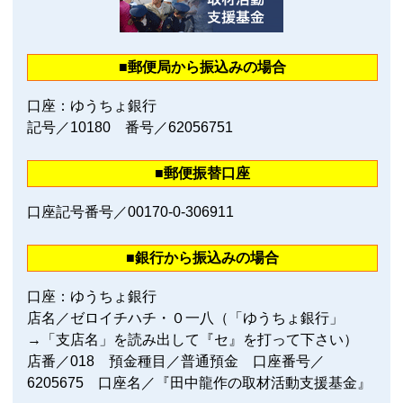
■郵便局から振込みの場合
口座：ゆうちょ銀行
記号／10180 番号／62056751
■郵便振替口座
口座記号番号／00170‐0‐306911
■銀行から振込みの場合
口座：ゆうちょ銀行
店名／ゼロイチハチ・０一八（「ゆうちょ銀行」
→「支店名」を読み出して『セ』を打って下さい）
店番／018 預金種目／普通預金 口座番号／
6205675 口座名／『田中龍作の取材活動支援基金』