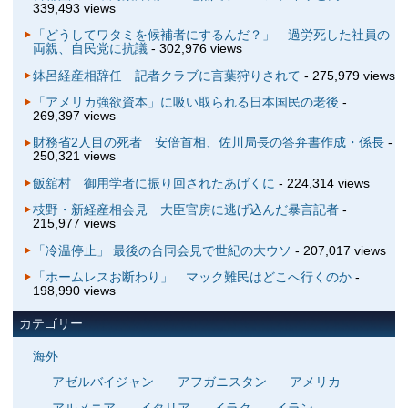
339,493 views
「どうしてワタミを候補者にするんだ？」 過労死した社員の
両親、自民党に抗議
- 302,976 views
鉢呂経産相辞任 記者クラブに言葉狩りされて
- 275,979 views
「アメリカ強欲資本」に吸い取られる日本国民の老後
-
269,397 views
財務省2人目の死者 安倍首相、佐川局長の答弁書作成・係長
-
250,321 views
飯舘村 御用学者に振り回されたあげくに
- 224,314 views
枝野・新経産相会見 大臣官房に逃げ込んだ暴言記者
-
215,977 views
「冷温停止」 最後の合同会見で世紀の大ウソ
- 207,017 views
「ホームレスお断わり」 マック難民はどこへ行くのか
-
198,990 views
カテゴリー
海外
アゼルバイジャン
アフガニスタン
アメリカ
アルメニア
イタリア
イラク
イラン