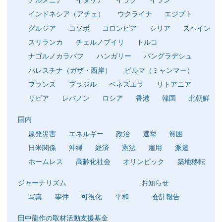
インドネシア（アチェ）
ウクライナ
エジプト
グルジア
コソボ
コロンビア
シリア
スペイン
スリランカ
チェルノブイリ
トルコ
ナゴルノカラバフ
ハンガリー
バングラデシュ
パレスチナ（ガザ・西岸）
ビルマ（ミャンマー）
フランス
ブラジル
ベネズエラ
リトアニア
リビア
レバノン
ロシア
香港
韓国
北朝鮮
国内
原発災害
エネルギー
政治
選挙
貧困
日米関係
沖縄
経済
憲法
雇用
派遣
ホームレス
高齢化社会
オリンピック
築地移転
ジャーナリズム
お知らせ
写真
事件
可視化
平和
会計報告
田中龍作の取材活動支援基金