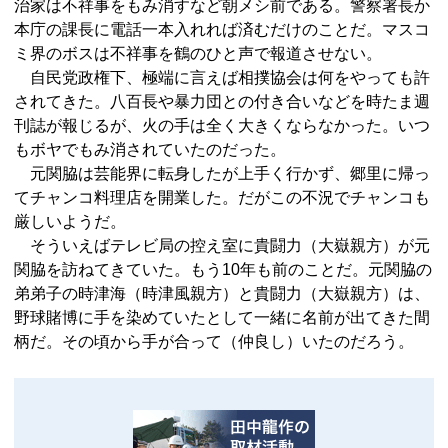
治家は不祥事をもみ消すなど朝メシ前である。警察署長か
本庁の課長に電話一本入れれば済むだけのことだ。マスコ
ミ界のボスは不祥事を鶴のひと声で報道させない。
自民党政権下、極端に言えば相撲協会は何をやっても許
されてきた。八百長や暴力団との付き合いなどを時たま週
刊誌が報じるが、火の手は全く大きくならなかった。いつ
もボヤでもみ消されていたのだった。
元関脇は芸能界に転身したが上手く行かず、郷里に帰っ
てチャンコ料理店を開業した。だがこの不況でチャンコも
厳しいようだ。
そういえばテレビ局の控え室に貴闘力（大嶽親方）が元
関脇を訪ねてきていた。もう10年も前のことだ。元関脇の
弟弟子の時津海（時津風親方）と貴闘力（大嶽親方）は、
野球賭博に手を染めていたとして一緒に名前が出てきた間
柄だ。その頃から手が合って（仲良し）いたのだろう。