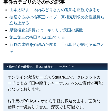
事件カテゴリのその他の記事
山本太郎よ 木内みどりさんの遺影を正視できるか
検察ぐるみの検事正レイプ 真相究明求め女性議員ら
立ち上がる
県警捜査2課長とは キャリア天国の腐敗
第二第三の袴田さんは出てくる
行政の腐敗を煮詰めた魔界 千代田区が抱える裁判と
は
＊海外在住の皆様も、日本の皆様も、ご自宅から＊
オンライン決済サービス Square上で、クレジットカ
ードによる『田中龍作ジャーナル』へのご寄付が可能
となっております。
お手元のPCやスマホから手軽に振込めます。面倒な
登録は一切ありません。深夜でも可能です。