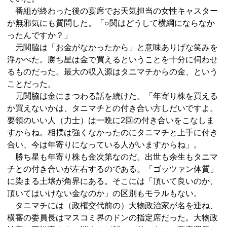
番組が終わった後の宴席でお天気担当の女性キャスター
が無邪気にも質問した。「○関はどうして横綱にならなか
ったんですか？」
元関脇は「お金がなかったから」と意味ありげな笑みを
浮かべた。勝ち星は金で買えるということを十分に伺わせ
るものだった。最大の収入源はタニマチからの金、という
ことだった。
元関脇は金にまつわる話を続けた。「年寄り株を買える
か買えないかは、タニマチとの付き合い方しだいですよ。
要領のいい人（力士）は一晩に2回の付き合いをこなしま
すからね。相撲は強くなかったのにタニマチと上手に付き
合い、今は年寄りになっている人がいますからね」。
勝ち星も年寄り株も金次第なのだ。出世も余生もタニマ
チとの付き合いが左右するのである。「ゴッツァン体質」
に染まる土壌が角界にある。そこには「頂いて良いのか、
頂いてはいけない金なのか」の区別もモラルもない。
タニマチには（政権交代前の）大物政治家が名を連ね、
横審の委員長はマスコミ界のドンの指定席だった。大物政