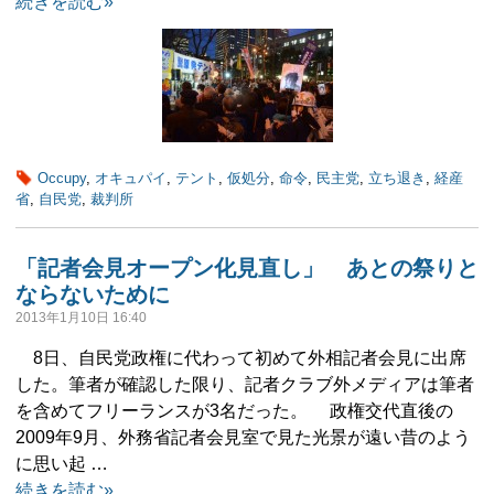
続きを読む»
Occupy
,
オキュパイ
,
テント
,
仮処分
,
命令
,
民主党
,
立ち退き
,
経産
省
,
自民党
,
裁判所
「記者会見オープン化見直し」 あとの祭りと
ならないために
2013年1月10日 16:40
8日、自民党政権に代わって初めて外相記者会見に出席
した。筆者が確認した限り、記者クラブ外メディアは筆者
を含めてフリーランスが3名だった。 政権交代直後の
2009年9月、外務省記者会見室で見た光景が遠い昔のよう
に思い起 …
続きを読む»