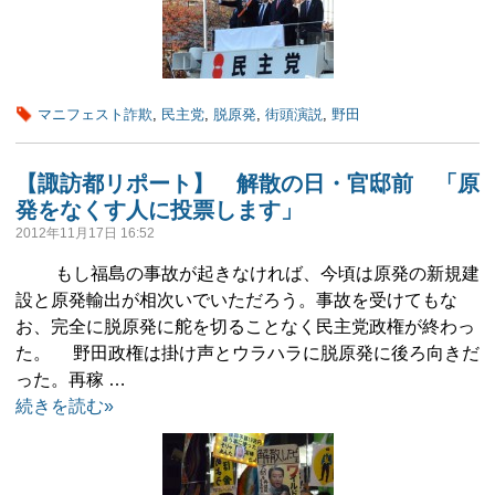
マニフェスト詐欺
,
民主党
,
脱原発
,
街頭演説
,
野田
【諏訪都リポート】 解散の日・官邸前 「原
発をなくす人に投票します」
2012年11月17日 16:52
もし福島の事故が起きなければ、今頃は原発の新規建
設と原発輸出が相次いでいただろう。事故を受けてもな
お、完全に脱原発に舵を切ることなく民主党政権が終わっ
た。 野田政権は掛け声とウラハラに脱原発に後ろ向きだ
った。再稼 …
続きを読む»