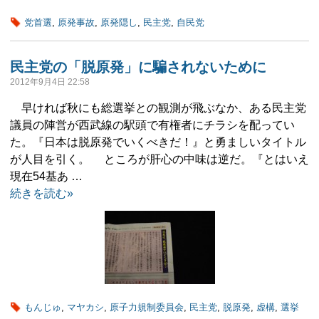
党首選
,
原発事故
,
原発隠し
,
民主党
,
自民党
民主党の「脱原発」に騙されないために
2012年9月4日 22:58
早ければ秋にも総選挙との観測が飛ぶなか、ある民主党
議員の陣営が西武線の駅頭で有権者にチラシを配ってい
た。『日本は脱原発でいくべきだ！』と勇ましいタイトル
が人目を引く。 ところが肝心の中味は逆だ。『とはいえ
現在54基あ …
続きを読む»
もんじゅ
,
マヤカシ
,
原子力規制委員会
,
民主党
,
脱原発
,
虚構
,
選挙