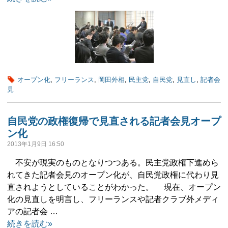
オープン化
,
フリーランス
,
岡田外相
,
民主党
,
自民党
,
見直し
,
記者会
見
自民党の政権復帰で見直される記者会見オープ
ン化
2013年1月9日 16:50
不安が現実のものとなりつつある。民主党政権下進めら
れてきた記者会見のオープン化が、自民党政権に代わり見
直されようとしていることがわかった。 現在、オープン
化の見直しを明言し、フリーランスや記者クラブ外メディ
アの記者会 …
続きを読む»