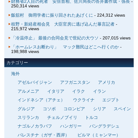
財務省2人目の死者 安倍首相、佐川局長の答弁書作成・係長
-
250,314 views
飯舘村 御用学者に振り回されたあげくに
- 224,312 views
枝野・新経産相会見 大臣官房に逃げ込んだ暴言記者
-
215,972 views
「冷温停止」 最後の合同会見で世紀の大ウソ
- 207,015 views
「ホームレスお断わり」 マック難民はどこへ行くのか
-
198,988 views
カテゴリー
海外
アゼルバイジャン
アフガニスタン
アメリカ
アルメニア
イタリア
イラク
イラン
インドネシア（アチェ）
ウクライナ
エジプト
グルジア
コソボ
コロンビア
シリア
スペイン
スリランカ
チェルノブイリ
トルコ
ナゴルノカラバフ
ハンガリー
バングラデシュ
パレスチナ（ガザ・西岸）
ビルマ（ミャンマー）