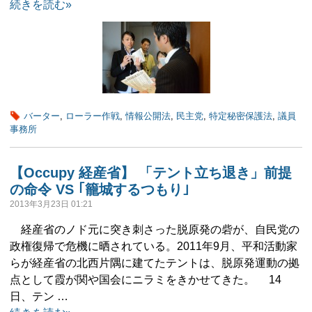
続きを読む»
バーター
,
ローラー作戦
,
情報公開法
,
民主党
,
特定秘密保護法
,
議員
事務所
【Occupy 経産省】 「テント立ち退き」前提
の命令 VS ｢籠城するつもり｣
2013年3月23日 01:21
経産省のノド元に突き刺さった脱原発の砦が、自民党の
政権復帰で危機に晒されている。2011年9月、平和活動家
らが経産省の北西片隅に建てたテントは、脱原発運動の拠
点として霞が関や国会にニラミをきかせてきた。 14
日、テン …