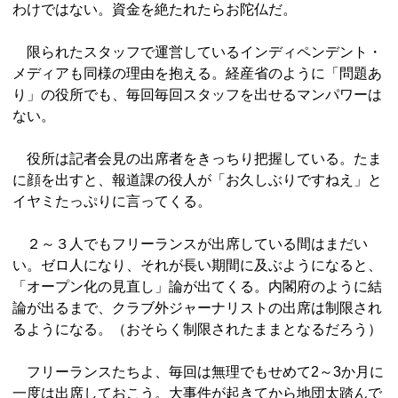
わけではない。資金を絶たれたらお陀仏だ。
限られたスタッフで運営しているインディペンデント・
メディアも同様の理由を抱える。経産省のように「問題あ
り」の役所でも、毎回毎回スタッフを出せるマンパワーは
ない。
役所は記者会見の出席者をきっちり把握している。たま
に顔を出すと、報道課の役人が「お久しぶりですねえ」と
イヤミたっぷりに言ってくる。
２～３人でもフリーランスが出席している間はまだい
い。ゼロ人になり、それが長い期間に及ぶようになると、
「オープン化の見直し」論が出てくる。内閣府のように結
論が出るまで、クラブ外ジャーナリストの出席は制限され
るようになる。（おそらく制限されたままとなるだろう）
フリーランスたちよ、毎回は無理でもせめて2～3か月に
一度は出席しておこう。大事件が起きてから地団太踏んで