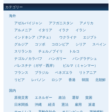
カテゴリー
海外
アゼルバイジャン
アフガニスタン
アメリカ
アルメニア
イタリア
イラク
イラン
インドネシア（アチェ）
ウクライナ
エジプト
グルジア
コソボ
コロンビア
シリア
スペイン
スリランカ
チェルノブイリ
トルコ
ナゴルノカラバフ
ハンガリー
バングラデシュ
パレスチナ（ガザ・西岸）
ビルマ（ミャンマー）
フランス
ブラジル
ベネズエラ
リトアニア
リビア
レバノン
ロシア
香港
韓国
北朝鮮
国内
原発災害
エネルギー
政治
選挙
貧困
日米関係
沖縄
経済
憲法
雇用
派遣
ホームレス
高齢化社会
オリンピック
築地移転