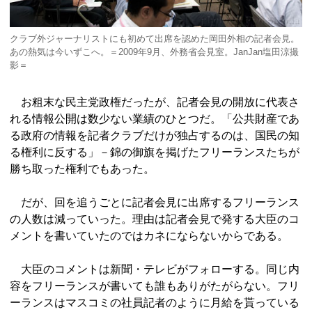
クラブ外ジャーナリストにも初めて出席を認めた岡田外相の記者会見。
あの熱気は今いずこへ。＝2009年9月、外務省会見室。JanJan塩田涼撮
影＝
お粗末な民主党政権だったが、記者会見の開放に代表さ
れる情報公開は数少ない業績のひとつだ。「公共財産であ
る政府の情報を記者クラブだけが独占するのは、国民の知
る権利に反する」－錦の御旗を掲げたフリーランスたちが
勝ち取った権利でもあった。
だが、回を追うごとに記者会見に出席するフリーランス
の人数は減っていった。理由は記者会見で発する大臣のコ
メントを書いていたのではカネにならないからである。
大臣のコメントは新聞・テレビがフォローする。同じ内
容をフリーランスが書いても誰もありがたがらない。フリ
ーランスはマスコミの社員記者のように月給を貰っている