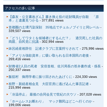
アクセスの多い記事
【森友・公文書改ざん】書き換え役の近財職員が自殺 「原
本」と遺書見つかる
- 377,891 views
首都圏の土壌汚染深刻 35地点でチェルノブイリと同レベル
-
339,507 views
「どうしてワタミを候補者にするんだ？」 過労死した社員の
両親、自民党に抗議
- 302,994 views
鉢呂経産相辞任 記者クラブに言葉狩りされて
- 275,996 views
「アメリカ強欲資本」に吸い取られる日本国民の老後
-
269,416 views
財務省2人目の死者 安倍首相、佐川局長の答弁書作成・係長
-
250,337 views
飯舘村 御用学者に振り回されたあげくに
- 224,330 views
枝野・新経産相会見 大臣官房に逃げ込んだ暴言記者
-
215,994 views
「冷温停止」 最後の合同会見で世紀の大ウソ
- 207,028 views
「ホームレスお断わり」 マック難民はどこへ行くのか
-
199,006 views