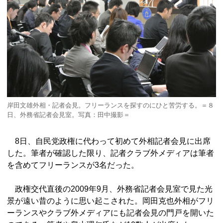
岸田文雄外相・記者会見。フリーランスを探すのにひと苦労する。＝８
日、外務省記者会見室。写真：田中撮影＝
8日、自民党政権に代わって初めて外相記者会見に出席
した。筆者が確認した限り、記者クラブ外メディアは筆者
を含めてフリーランスが3名だった。
政権交代直後の2009年9月、外務省記者会見室で見た光
景が遠い昔のように思い起こされた。岡田克也外相がフリ
ーランスやクラブ外メディアにも記者会見の門戸を開いた