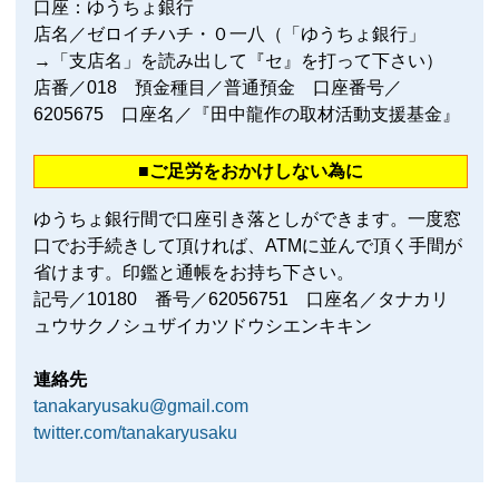
口座：ゆうちょ銀行
店名／ゼロイチハチ・０一八（「ゆうちょ銀行」
→「支店名」を読み出して『セ』を打って下さい）
店番／018 預金種目／普通預金 口座番号／
6205675 口座名／『田中龍作の取材活動支援基金』
■ご足労をおかけしない為に
ゆうちょ銀行間で口座引き落としができます。一度窓
口でお手続きして頂ければ、ATMに並んで頂く手間が
省けます。印鑑と通帳をお持ち下さい。
記号／10180 番号／62056751 口座名／タナカリ
ュウサクノシュザイカツドウシエンキキン
連絡先
tanakaryusaku@gmail.com
twitter.com/tanakaryusaku