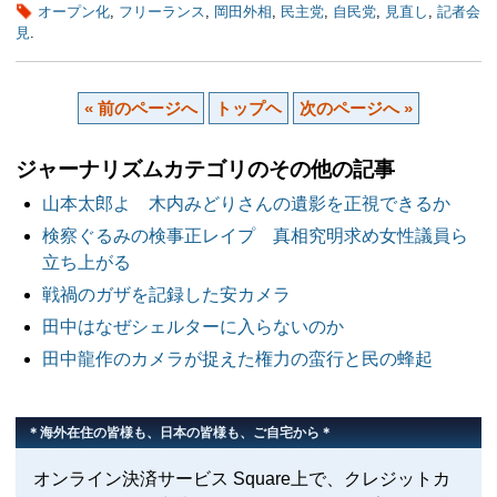
オープン化
,
フリーランス
,
岡田外相
,
民主党
,
自民党
,
見直し
,
記者会
見
.
« 前のページへ
トップヘ
次のページへ »
ジャーナリズムカテゴリのその他の記事
山本太郎よ 木内みどりさんの遺影を正視できるか
検察ぐるみの検事正レイプ 真相究明求め女性議員ら
立ち上がる
戦禍のガザを記録した安カメラ
田中はなぜシェルターに入らないのか
田中龍作のカメラが捉えた権力の蛮行と民の蜂起
＊海外在住の皆様も、日本の皆様も、ご自宅から＊
オンライン決済サービス Square上で、クレジットカ