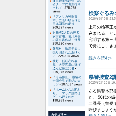
鉢呂経産相辞任 記
者クラブに言葉狩り
されて
- 275,978
views
検察ぐるみ
「アメリカ強欲資
2026年6月9日 23:5
本」に吸い取られる
日本国民の老後
-
上司の検事正
269,397 views
財務省2人目の死者
込まれる、と
安倍首相、佐川局長
究明する第三
の答弁書作成・係長
-
250,320 views
で発足し、き
飯舘村 御用学者に
…
振り回されたあげく
に
- 224,314 views
続きを読む»
枝野・新経産相会
見 大臣官房に逃げ
込んだ暴言記者
-
215,975 views
県警捜査2
「冷温停止」 最後の
合同会見で世紀の大
2025年2月16日 19:
ウソ
- 207,017 views
「ホームレスお断わ
ある県警本部
り」 マック難民は
どこへ行くのか
-
た。 50代の
198,989 views
二課長（警視キ
呼びましょうか
カテゴリー
続きを読む»