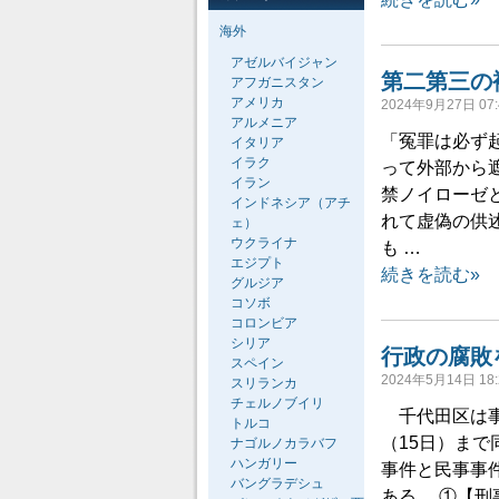
海外
アゼルバイジャン
第二第三の
アフガニスタン
アメリカ
2024年9月27日 07:
アルメニア
「冤罪は必ず
イタリア
イラク
って外部から
イラン
禁ノイローゼ
インドネシア（アチ
れて虚偽の供
ェ）
ウクライナ
も …
エジプト
続きを読む»
グルジア
コソボ
コロンビア
シリア
行政の腐敗
スペイン
2024年5月14日 18:
スリランカ
チェルノブイリ
千代田区は事
トルコ
（15日）ま
ナゴルノカラバフ
ハンガリー
事件と民事事
バングラデシュ
ある。 ①【