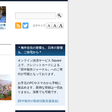
理が来
が付い
＊海外在住の皆様も、日本の皆様
も、ご自宅から＊
オンライン決済サービス Square
上で、クレジットカードによる
『田中龍作ジャーナル』へのご寄
付が可能となっております。
お手元のPCやスマホから手軽に
振込めます。面倒な登録は一切あ
りません。深夜でも可能です。
[田中龍作の取材活動支援基金]