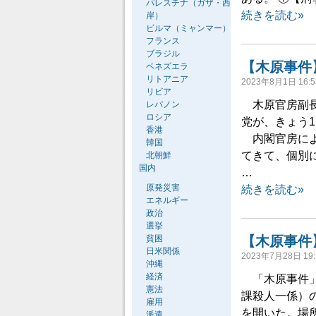
パレスチナ（ガザ・西
続きを読む»
岸）
ビルマ（ミャンマー）
フランス
ブラジル
【木原事件
ベネズエラ
リトアニア
2023年8月1日 16:5
リビア
木原官房副長
レバノン
ロシア
党が、きょう
香港
内閣官房によ
韓国
てきて、個別
北朝鮮
国内
…
原発災害
続きを読む»
エネルギー
政治
選挙
貧困
【木原事件
日米関係
2023年7月28日 19:
沖縄
経済
「木原事件」
憲法
課殺人一係）
雇用
を開いた。場
派遣