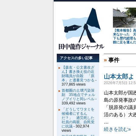
【熊本報告】
来なかった 
下も歴代総理
館に足を運ん
アクセスの多い記事
»
事件
【森友・公文書改ざ
ん】書き換え役の近
山本太郎よ
財職員が自殺 「原
本」と遺書見つかる
-
2026年7月5日 12:5
377,865 views
首都圏の土壌汚染深
山本太郎が国政
刻 35地点でチェル
ノブイリと同レベル
-
島の原発事故
339,492 views
「脱原発の議
「どうしてワタミを
候補者にするん
活のある）大
だ？」 過労死した
…
社員の両親、自民党
に抗議
- 302,974
続きを読む»
views