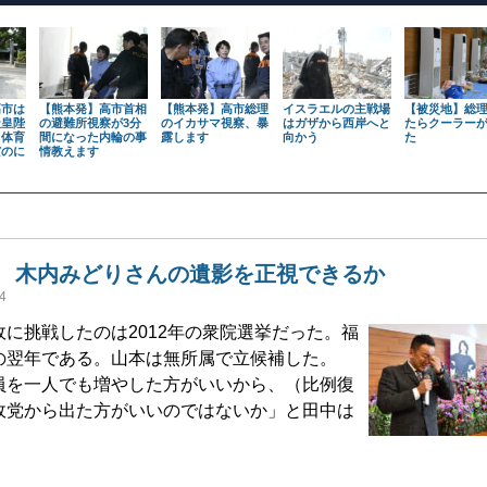
高市は
【熊本発】高市首相
【熊本発】高市総理
イスラエルの主戦場
【被災地】総
天皇陛
の避難所視察が3分
のイカサマ視察、暴
はガザから西岸へと
たらクーラー
も体育
間になった内輪の事
露します
向かう
た
だのに
情教えます
 木内みどりさんの遺影を正視できるか
4
に挑戦したのは2012年の衆院選挙だった。福
の翌年である。山本は無所属で立候補した。
員を一人でも増やした方がいいから、（比例復
政党から出た方がいいのではないか」と田中は