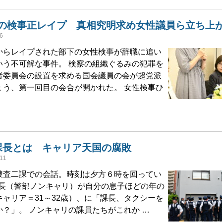
の検事正レイプ 真相究明求め女性議員ら立ち上
6
からレイプされた部下の女性検事が辞職に追い
いう不可解な事件。 検察の組織ぐるみの犯罪を
者委員会の設置を求める国会議員の会が超党派
ょう、第一回目の会合が開かれた。 女性検事ひ
課長とは キャリア天国の腐敗
11
捜査二課での会話。時刻は夕方６時を回ってい
係長（警部ノンキャリ）が自分の息子ほどの年の
ャリア＝31～32歳）、に「課長、タクシーを
？」。 ノンキャリの課員たちがこれか …