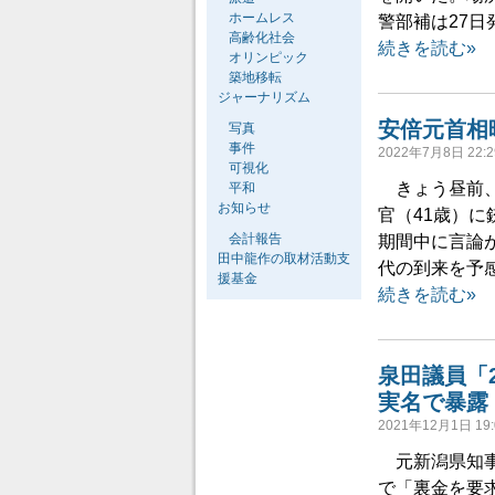
ホームレス
警部補は27日
高齢化社会
続きを読む»
オリンピック
築地移転
ジャーナリズム
安倍元首相
写真
事件
2022年7月8日 22:2
可視化
きょう昼前、
平和
お知らせ
官（41歳）
会計報告
期間中に言論
田中龍作の取材活動支
代の到来を予
援基金
続きを読む»
泉田議員「
実名で暴露
2021年12月1日 19:
元新潟県知事
で「裏金を要