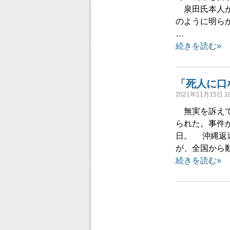
泉田氏本人が
のように明ら
…
続きを読む»
「死人に口
2021年11月15日 19
無実を訴えて
られた。事件が
日。 沖縄返
が、全国から
続きを読む»