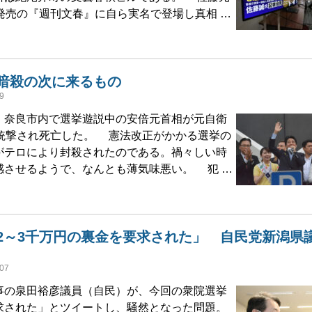
発売の『週刊文春』に自ら実名で登場し真相 …
暗殺の次に来るもの
9
奈良市内で選挙遊説中の安倍元首相が元自衛
に銃撃され死亡した。 憲法改正がかかる選挙の
がテロにより封殺されたのである。禍々しい時
感させるようで、なんとも薄気味悪い。 犯 …
2～3千万円の裏金を要求された」 自民党新潟県
07
の泉田裕彦議員（自民）が、今回の衆院選挙
求された」とツイートし、騒然となった問題。