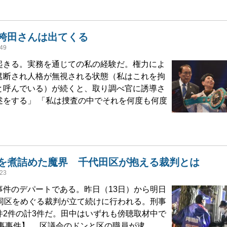
袴田さんは出てくる
49
起きる。実務を通じての私の経験だ。権力によ
遮断され人格が無視される状態（私はこれを拘
と呼んでいる）が続くと、取り調べ官に誘導さ
述をする」 「私は捜査の中でそれを何度も何度
を煮詰めた魔界 千代田区が抱える裁判とは
23
件のデパートである。昨日（13日）から明日
で同区をめぐる裁判が立て続けに行われる。刑事
件2件の計3件だ。田中はいずれも傍聴取材中で
刑事事件】 区議会のドンと区の職員が逮 …