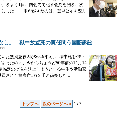
、きょう1日、国会内で記者会見を開き、次
かにした― 事が起きたのは、選挙公示を翌月
なし」 獄中放置死の責任問う国賠訴訟
:49
いた無期懲役囚が2019年5月、獄中死を強い
あったのは、今からちょうど50年前の11月14
還協定の批准を阻止しようとする学生や活動家
動員された警察官1万２千と衝突した …
トップヘ
次のページへ »
1 / 7