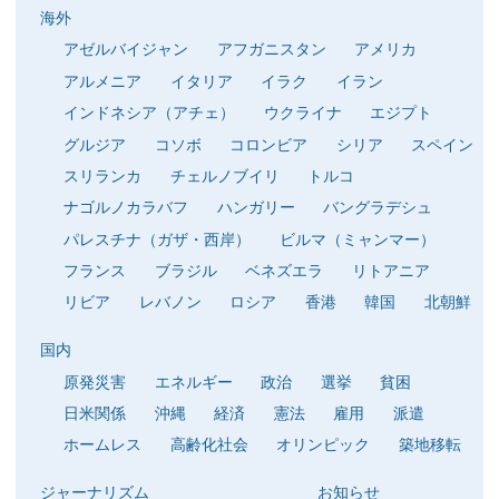
海外
アゼルバイジャン
アフガニスタン
アメリカ
アルメニア
イタリア
イラク
イラン
インドネシア（アチェ）
ウクライナ
エジプト
グルジア
コソボ
コロンビア
シリア
スペイン
スリランカ
チェルノブイリ
トルコ
ナゴルノカラバフ
ハンガリー
バングラデシュ
パレスチナ（ガザ・西岸）
ビルマ（ミャンマー）
フランス
ブラジル
ベネズエラ
リトアニア
リビア
レバノン
ロシア
香港
韓国
北朝鮮
国内
原発災害
エネルギー
政治
選挙
貧困
日米関係
沖縄
経済
憲法
雇用
派遣
ホームレス
高齢化社会
オリンピック
築地移転
ジャーナリズム
お知らせ