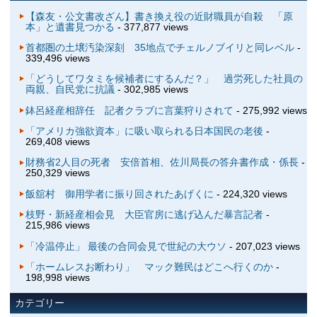
【森友・公文書改ざん】書き換え役の近財職員が自殺 「原
本」と遺書見つかる
- 377,877 views
首都圏の土壌汚染深刻 35地点でチェルノブイリと同レベル
-
339,496 views
「どうしてワタミを候補者にするんだ？」 過労死した社員の
両親、自民党に抗議
- 302,985 views
鉢呂経産相辞任 記者クラブに言葉狩りされて
- 275,992 views
「アメリカ強欲資本」に吸い取られる日本国民の老後
-
269,408 views
財務省2人目の死者 安倍首相、佐川局長の答弁書作成・係長
-
250,329 views
飯舘村 御用学者に振り回されたあげくに
- 224,320 views
枝野・新経産相会見 大臣官房に逃げ込んだ暴言記者
-
215,986 views
「冷温停止」 最後の合同会見で世紀の大ウソ
- 207,023 views
「ホームレスお断わり」 マック難民はどこへ行くのか
-
198,998 views
カテゴリー