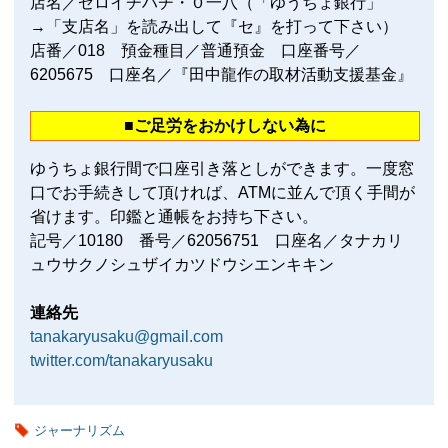
店名／ゼロイチハチ・０一八（「ゆうちょ銀行」
→「支店名」を読み出して『セ』を打って下さい）
店番／018 預金種目／普通預金 口座番号／
6205675 口座名／『田中龍作の取材活動支援基金』
■ご足労をおかけしない為に
ゆうちょ銀行間で口座引き落としができます。一度窓
口でお手続きして頂ければ、ATMに並んで頂く手間が
省けます。印鑑と通帳をお持ち下さい。
記号／10180 番号／62056751 口座名／タナカリ
ュウサクノシュザイカツドウシエンキキン
連絡先
tanakaryusaku@gmail.com
twitter.com/tanakaryusaku
ジャーナリズム