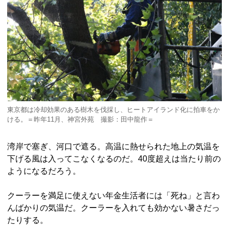
東京都は冷却効果のある樹木を伐採し、ヒートアイランド化に拍車をか
ける。＝昨年11月、神宮外苑 撮影：田中龍作＝
湾岸で塞ぎ、河口で遮る。高温に熱せられた地上の気温を
下げる風は入ってこなくなるのだ。40度超えは当たり前の
ようになるだろう。
クーラーを満足に使えない年金生活者には「死ね」と言わ
んばかりの気温だ。クーラーを入れても効かない暑さだっ
たりする。