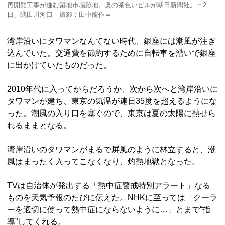
再開発工事が進む築地市場跡地。奥の茶色いビルが朝日新聞社。＝2
日、隅田川河口 撮影：田中龍作＝
湾岸沿いにタワマンなんてない時代、銀座には潮風が注ぎ
込んでいた。交通費を節約するために自転車を漕いで銀座
に出かけていたものだった。
2010年代に入ってからだろうか、次から次へと湾岸沿いに
タワマンが建ち、東京の気温が連日35度を超えるようにな
った。潮風の入り口を塞ぐので、東京は夏の太陽に熱せら
れるままとなる。
湾岸沿いのタワマンがまるで屏風のように林立すると、潮
風はまったく入ってこなくなり、灼熱地獄となった。
TVは自治体が発出する「熱中症警戒特別アラート」なる
ものを天気予報のたびに伝えた。NHKに至っては「クーラ
ーを適切に使って熱中症にならないように…」とまで“指
導”してくれる。