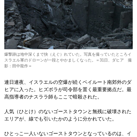
爆撃跡は地中深くまで抉（えぐ）れていた。写真を撮っていたところイ
スラエル軍のドローンが一段とやかましくなった。＝31日、ダヒア 撮
影：田中龍作＝
連日連夜、イスラエルの空爆が続くベイルート南郊外のダ
ヒアに入った。ヒズボラが司令部を置く最重要拠点だ。最
高指導者のナスララ師もここで暗殺された。
人気（ひとけ）のないゴーストタウンと無残に破壊された
エリアが、線でも引いたかのように分かれていた。
ひとっこ一人いないゴーストタウンとなっているのは、イ