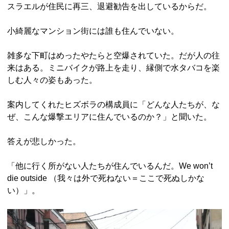
スラエルが住民に再三、退避勧告を出しているからだ。
小綺麗なマンション街には誰も住んでいない。
雑多な下町はめったやたらと空爆されていた。だが人の往
来はある。ミニバイクが路上を走り、縁側で水タバコを楽
しむ人々の姿もあった。
案内してくれたヒズボラの構成員に「どんな人たちが、な
ぜ、こんな爆撃エリアに住んでいるのか？」と聞いた。
答えが悲しかった。
「他に行く所がない人たちが住んでいるんだ。We won’t
die outside （我々は外で死ねない＝ここで死ぬしかな
い）」。