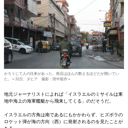
かろうじて人の往来があった。商店はほんの数えるほどだが開いてい
た。＝31日、ダヒア 撮影：田中龍作＝
地元ジャーナリストによれば「イスラエルのミサイルは東
地中海上の海軍艦艇から飛来してくる」のだそうだ。
イスラエルの方角は南であるにもかかわらず、ヒズボラの
ロケット弾が海の方向（西）に発射されるのを見たことが