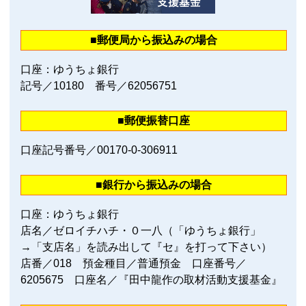
■郵便局から振込みの場合
口座：ゆうちょ銀行
記号／10180 番号／62056751
■郵便振替口座
口座記号番号／00170‐0‐306911
■銀行から振込みの場合
口座：ゆうちょ銀行
店名／ゼロイチハチ・０一八（「ゆうちょ銀行」
→「支店名」を読み出して『セ』を打って下さい）
店番／018 預金種目／普通預金 口座番号／
6205675 口座名／『田中龍作の取材活動支援基金』