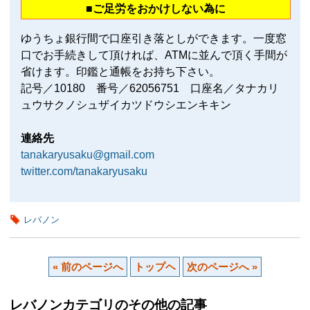
■ご足労をおかけしない為に
ゆうちょ銀行間で口座引き落としができます。一度窓
口でお手続きして頂ければ、ATMに並んで頂く手間が
省けます。印鑑と通帳をお持ち下さい。
記号／10180 番号／62056751 口座名／タナカリ
ュウサクノシュザイカツドウシエンキキン
連絡先
tanakaryusaku@gmail.com
twitter.com/tanakaryusaku
レバノン
« 前のページへ
トップヘ
次のページへ »
レバノンカテゴリのその他の記事