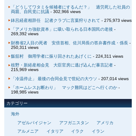
「どうしてワタミを候補者にするんだ？」 過労死した社員の
両親、自民党に抗議
- 302,966 views
鉢呂経産相辞任 記者クラブに言葉狩りされて
- 275,973 views
「アメリカ強欲資本」に吸い取られる日本国民の老後
-
269,392 views
財務省2人目の死者 安倍首相、佐川局長の答弁書作成・係長
-
250,311 views
飯舘村 御用学者に振り回されたあげくに
- 224,311 views
枝野・新経産相会見 大臣官房に逃げ込んだ暴言記者
-
215,969 views
「冷温停止」 最後の合同会見で世紀の大ウソ
- 207,014 views
「ホームレスお断わり」 マック難民はどこへ行くのか
-
198,985 views
カテゴリー
海外
アゼルバイジャン
アフガニスタン
アメリカ
アルメニア
イタリア
イラク
イラン