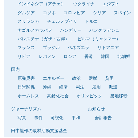
インドネシア（アチェ）
ウクライナ
エジプト
グルジア
コソボ
コロンビア
シリア
スペイン
スリランカ
チェルノブイリ
トルコ
ナゴルノカラバフ
ハンガリー
バングラデシュ
パレスチナ（ガザ・西岸）
ビルマ（ミャンマー）
フランス
ブラジル
ベネズエラ
リトアニア
リビア
レバノン
ロシア
香港
韓国
北朝鮮
国内
原発災害
エネルギー
政治
選挙
貧困
日米関係
沖縄
経済
憲法
雇用
派遣
ホームレス
高齢化社会
オリンピック
築地移転
ジャーナリズム
お知らせ
写真
事件
可視化
平和
会計報告
田中龍作の取材活動支援基金