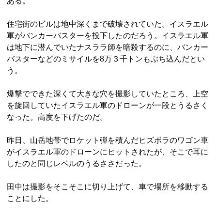
ある。
住宅街のビルは地中深くまで破壊されていた。イスラエル
軍がバンカーバスターを投下したのだろう。イスラエル軍
は地下に潜んでいたナスララ師を暗殺するのに、バンカー
バスターなどのミサイルを8万３千トンもぶち込んだとい
う。
爆撃でできた深くて大きな穴を撮影していたところ、上空
を旋回していたイスラエル軍のドローンが一段とうるさく
なった。高度を下げたのだ。
昨日、山岳地帯でロケット弾を積んだヒズボラのワゴン車
がイスラエル軍のドローンにヒットされたが、そこで耳に
したのと同じレベルのうるささだった。
田中は撮影をそこそこに切り上げて、車で場所を移動する
ことにした。