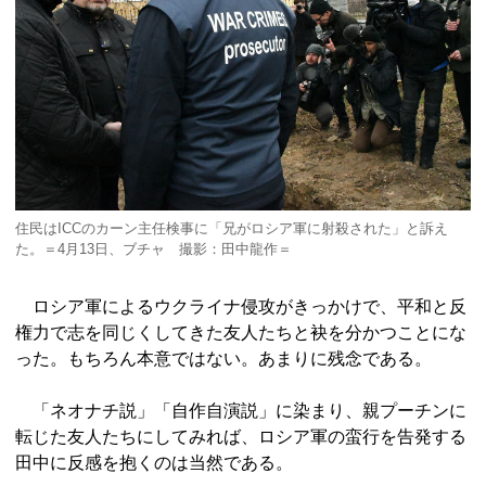
住民はICCのカーン主任検事に「兄がロシア軍に射殺された」と訴え
た。＝4月13日、ブチャ 撮影：田中龍作＝
ロシア軍によるウクライナ侵攻がきっかけで、平和と反
権力で志を同じくしてきた友人たちと袂を分かつことにな
った。もちろん本意ではない。あまりに残念である。
「ネオナチ説」「自作自演説」に染まり、親プーチンに
転じた友人たちにしてみれば、ロシア軍の蛮行を告発する
田中に反感を抱くのは当然である。