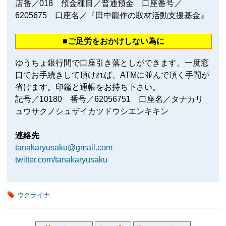
店番／018 預金種目／普通預金 口座番号／
6205675 口座名／『田中龍作の取材活動支援基金』
■ご足労をおかけしない為に
ゆうちょ銀行間で口座引き落としができます。一度窓
口でお手続きして頂ければ、ATMに並んで頂く手間が
省けます。印鑑と通帳をお持ち下さい。
記号／10180 番号／62056751 口座名／タナカリ
ュウサクノシュザイカツドウシエンキキン
連絡先
tanakaryusaku@gmail.com
twitter.com/tanakaryusaku
ウクライナ