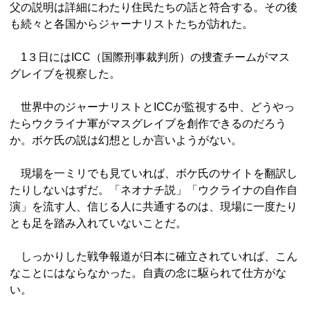
父の説明は詳細にわたり住民たちの話と符合する。その後
も続々と各国からジャーナリストたちが訪れた。
1３日にはICC（国際刑事裁判所）の捜査チームがマス
グレイブを視察した。
世界中のジャーナリストとICCが監視する中、どうやっ
たらウクライナ軍がマスグレイブを創作できるのだろう
か。ボケ氏の説は幻想としか言いようがない。
現場を一ミリでも見ていれば、ボケ氏のサイトを翻訳し
たりしないはずだ。「ネオナチ説」「ウクライナの自作自
演」を流す人、信じる人に共通するのは、現場に一度たり
とも足を踏み入れていないことだ。
しっかりした戦争報道が日本に確立されていれば、こん
なことにはならなかった。自責の念に駆られて仕方がな
い。