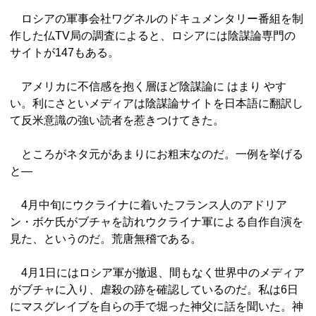
ロシアの軍事会社ワグネルのドキュメンタリー番組を制
作した仏TV局の調査によると、ロシアには陰謀論専門の
サイトが147もある。
アメリカに不信感を抱く層ほど陰謀論に はまり やす
い。利にさといメディアは陰謀論サイトを日本語に翻訳し
て反米意識の強い読者を惹きつけてきた。
ところがネタ元があまりにお粗末なのだ。一例を挙げる
と―
4月中旬にウクライナに着いたフランス人のアドリア
ン・ボケ氏がブチャを訪れウクライナ軍による自作自演を
見た、というのだ。荒唐無稽である。
4月1日にはロシア軍が撤退、間もなく世界中のメディア
がブチャに入り、虐殺の跡を確認しているのだ。私は6日
にマスグレイブを自らの手で堀った神父に話を聞いた。神