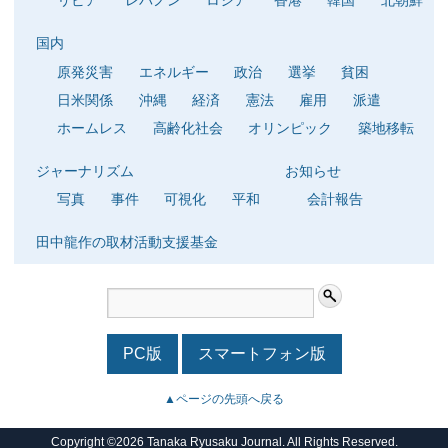
リビア
レバノン
ロシア
香港
韓国
北朝鮮
国内
原発災害
エネルギー
政治
選挙
貧困
日米関係
沖縄
経済
憲法
雇用
派遣
ホームレス
高齢化社会
オリンピック
築地移転
ジャーナリズム
お知らせ
写真
事件
可視化
平和
会計報告
田中龍作の取材活動支援基金
PC版
スマートフォン版
▲ページの先頭へ戻る
Copyright ©2026 Tanaka Ryusaku Journal. All Rights Reserved.