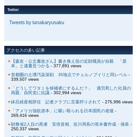
Twitter
Tweets by tanakaryusaku
アクセスの多い記事
【森友・公文書改ざん】書き換え役の近財職員が自殺 「原
本」と遺書見つかる
- 377,891 views
首都圏の土壌汚染深刻 35地点でチェルノブイリと同レベル
-
339,507 views
「どうしてワタミを候補者にするんだ？」 過労死した社員の
両親、自民党に抗議
- 302,994 views
鉢呂経産相辞任 記者クラブに言葉狩りされて
- 275,996 views
「アメリカ強欲資本」に吸い取られる日本国民の老後
-
269,416 views
財務省2人目の死者 安倍首相、佐川局長の答弁書作成・係長
-
250,337 views