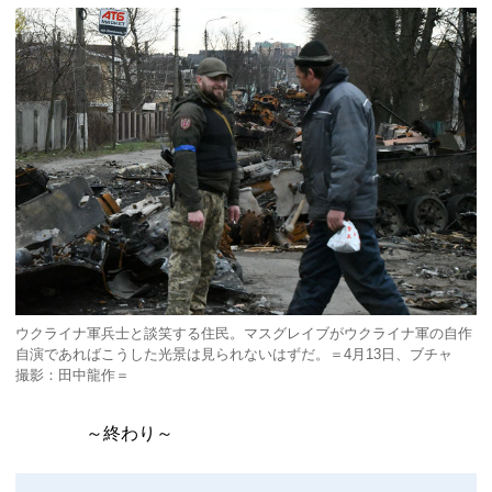
ウクライナ軍兵士と談笑する住民。マスグレイブがウクライナ軍の自作
自演であればこうした光景は見られないはずだ。＝4月13日、ブチャ
撮影：田中龍作＝
～終わり～