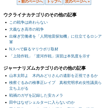
« 前のページへ
トップヘ
次のページへ »
ウクライナカテゴリのその他の記事
この戦争は終わらない
大義なき高市の戦争
出稼ぎ労働者を「人間地雷探知機」に仕立てるロシア
軍
Nスぺで蘇るマリウポリ取材
「上陸作戦」「渡河作戦」演習は本気度を示す
ジャーナリズムカテゴリのその他の記事
山本太郎よ 木内みどりさんの遺影を正視できるか
検察ぐるみの検事正レイプ 真相究明求め女性議員ら
立ち上がる
戦禍のガザを記録した安カメラ
田中はなぜシェルターに入らないのか