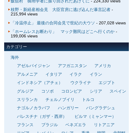
飯舘村 御用学者に振り回されたあげくに
- 224,330 views
枝野・新経産相会見 大臣官房に逃げ込んだ暴言記者
-
215,994 views
「冷温停止」 最後の合同会見で世紀の大ウソ
- 207,028 views
「ホームレスお断わり」 マック難民はどこへ行くのか
-
199,006 views
カテゴリー
海外
アゼルバイジャン
アフガニスタン
アメリカ
アルメニア
イタリア
イラク
イラン
インドネシア（アチェ）
ウクライナ
エジプト
グルジア
コソボ
コロンビア
シリア
スペイン
スリランカ
チェルノブイリ
トルコ
ナゴルノカラバフ
ハンガリー
バングラデシュ
パレスチナ（ガザ・西岸）
ビルマ（ミャンマー）
フランス
ブラジル
ベネズエラ
リトアニア