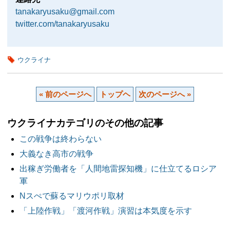
tanakaryusaku@gmail.com
twitter.com/tanakaryusaku
ウクライナ
« 前のページへ
トップヘ
次のページへ »
ウクライナカテゴリのその他の記事
この戦争は終わらない
大義なき高市の戦争
出稼ぎ労働者を「人間地雷探知機」に仕立てるロシア
軍
Nスぺで蘇るマリウポリ取材
「上陸作戦」「渡河作戦」演習は本気度を示す