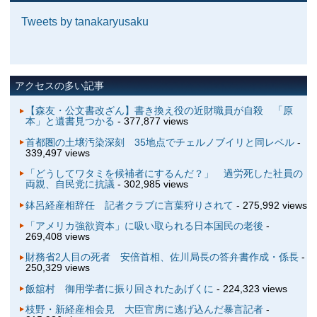
Tweets by tanakaryusaku
アクセスの多い記事
【森友・公文書改ざん】書き換え役の近財職員が自殺 「原
本」と遺書見つかる
- 377,877 views
首都圏の土壌汚染深刻 35地点でチェルノブイリと同レベル
-
339,497 views
「どうしてワタミを候補者にするんだ？」 過労死した社員の
両親、自民党に抗議
- 302,985 views
鉢呂経産相辞任 記者クラブに言葉狩りされて
- 275,992 views
「アメリカ強欲資本」に吸い取られる日本国民の老後
-
269,408 views
財務省2人目の死者 安倍首相、佐川局長の答弁書作成・係長
-
250,329 views
飯舘村 御用学者に振り回されたあげくに
- 224,323 views
枝野・新経産相会見 大臣官房に逃げ込んだ暴言記者
-