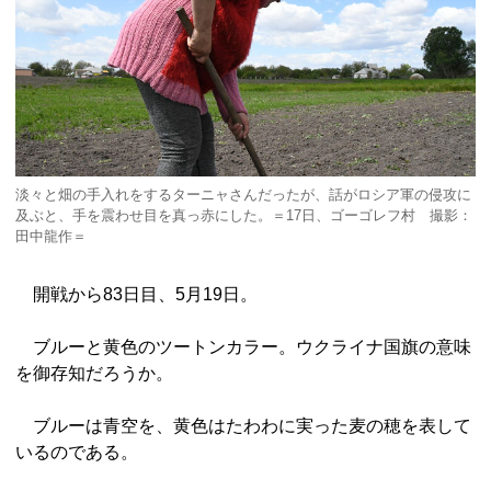
淡々と畑の手入れをするターニャさんだったが、話がロシア軍の侵攻に
及ぶと、手を震わせ目を真っ赤にした。＝17日、ゴーゴレフ村 撮影：
田中龍作＝
開戦から83日目、5月19日。
ブルーと黄色のツートンカラー。ウクライナ国旗の意味
を御存知だろうか。
ブルーは青空を、黄色はたわわに実った麦の穂を表して
いるのである。