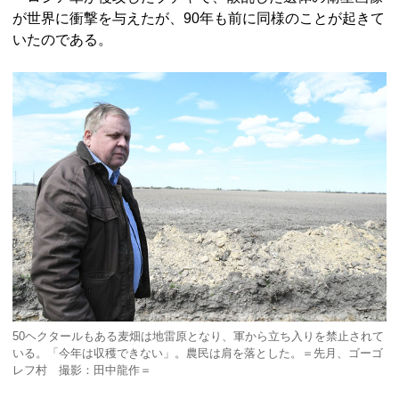
が世界に衝撃を与えたが、90年も前に同様のことが起きて
いたのである。
50ヘクタールもある麦畑は地雷原となり、軍から立ち入りを禁止されて
いる。「今年は収穫できない」。農民は肩を落とした。＝先月、ゴーゴ
レフ村 撮影：田中龍作＝