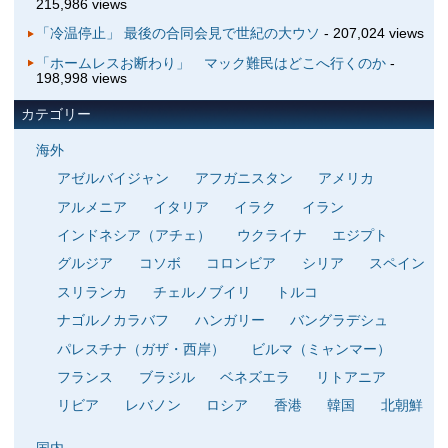
215,986 views
「冷温停止」 最後の合同会見で世紀の大ウソ
- 207,024 views
「ホームレスお断わり」 マック難民はどこへ行くのか
-
198,998 views
カテゴリー
海外
アゼルバイジャン
アフガニスタン
アメリカ
アルメニア
イタリア
イラク
イラン
インドネシア（アチェ）
ウクライナ
エジプト
グルジア
コソボ
コロンビア
シリア
スペイン
スリランカ
チェルノブイリ
トルコ
ナゴルノカラバフ
ハンガリー
バングラデシュ
パレスチナ（ガザ・西岸）
ビルマ（ミャンマー）
フランス
ブラジル
ベネズエラ
リトアニア
リビア
レバノン
ロシア
香港
韓国
北朝鮮