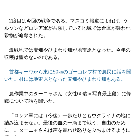
2度目は今回の戦争である。マスコミ報道によれば、ケ
ルソンなどロシア軍が占領している地域では倉庫が襲われ
穀物が略奪された。
激戦地では麦畑やひまわり畑が地雷原となった。今年の
収穫は望めないのである。
首都キーウから東に50㎞のゴーゴレフ村で農民に話を聞
いた。村には地雷原となった麦畑やひまわり畑もある。
農作業中のターニャさん（女性60歳＝写真最上段）に停
戦について話を聞いた。
「ロシア軍には（今後）一歩たりともウクライナの地に
踏み込ませない。最後の血の一滴まで戦う。自由のため
に」。ターニャさんは声を震わせ怒りをぶちまけるように