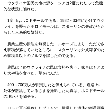
ウクライナ国民の命の源をロシアは2度にわたって危機
的な状況に陥れた。
1度目はホロドモールである。1932～33年にかけてウク
ライナを襲ったホロドモールは、スターリンの失政がもた
らした人為的な飢饉だ。
農業生産の摂理を無視したコルホーズにより、ただでさ
え収穫が落ちていたところに、スターリンは外貨稼ぎのた
め収穫量以上のノルマを課したのである。
農民はじめウクライナの民は食料を失う。家畜はもとよ
り犬や猫を食べた。草をはんだ。
400～700万人が餓死したと伝えられている。道路上に
死体が散乱しているさまを撮影した写真は、ホロドモール
の凄絶さを物語る。
ロシア軍が侵攻したブチャで、散乱した遺体の衛星画像