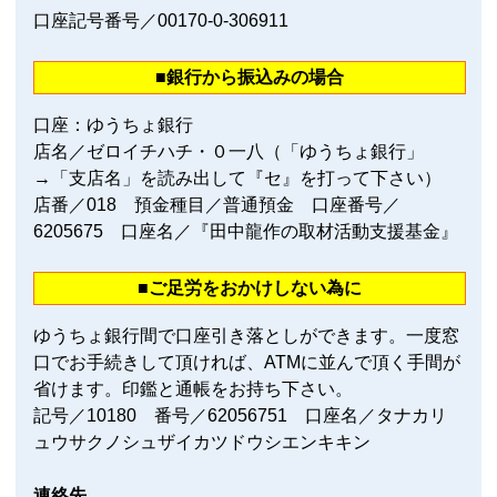
口座記号番号／00170‐0‐306911
■銀行から振込みの場合
口座：ゆうちょ銀行
店名／ゼロイチハチ・０一八（「ゆうちょ銀行」
→「支店名」を読み出して『セ』を打って下さい）
店番／018 預金種目／普通預金 口座番号／
6205675 口座名／『田中龍作の取材活動支援基金』
■ご足労をおかけしない為に
ゆうちょ銀行間で口座引き落としができます。一度窓
口でお手続きして頂ければ、ATMに並んで頂く手間が
省けます。印鑑と通帳をお持ち下さい。
記号／10180 番号／62056751 口座名／タナカリ
ュウサクノシュザイカツドウシエンキキン
連絡先