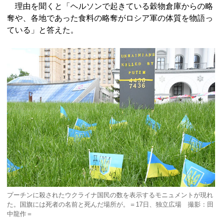
理由を聞くと「ヘルソンで起きている穀物倉庫からの略
奪や、各地であった食料の略奪がロシア軍の体質を物語っ
ている」と答えた。
プーチンに殺されたウクライナ国民の数を表示するモニュメントが現れ
た。国旗には死者の名前と死んだ場所が。＝17日、独立広場 撮影：田
中龍作＝