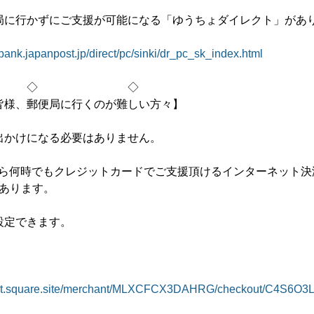
局に行かずにご支援が可能になる「ゆうちょダイレクト」があ
-bank.japanpost.jp/direct/pc/sinki/dr_pc_sk_index.html
 ◇
皆様、郵便局に行くのが難しい方々】
出かけになる必要はありません。
から何時でもクレジットカードでご支援頂けるインターネット決
 があります。
設定できます。
kout.square.site/merchant/MLXCFCX3DAHRG/checkout/C4