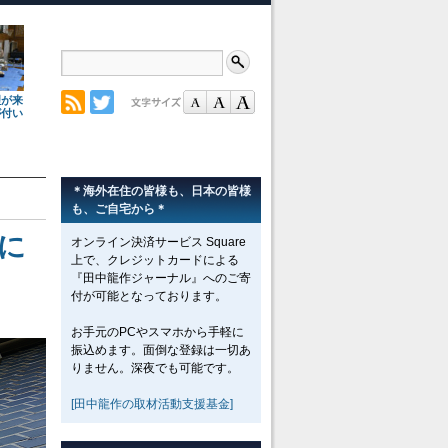
理が来
が付い
＊海外在住の皆様も、日本の皆様
も、ご自宅から＊
に
オンライン決済サービス Square
上で、クレジットカードによる
『田中龍作ジャーナル』へのご寄
付が可能となっております。
お手元のPCやスマホから手軽に
振込めます。面倒な登録は一切あ
りません。深夜でも可能です。
[田中龍作の取材活動支援基金]