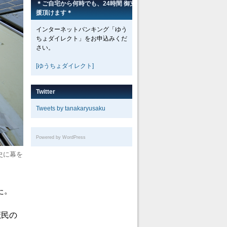
＊ご自宅から何時でも、24時間 御支
援頂けます＊
インターネットバンキング「ゆう
ちょダイレクト」をお申込みくだ
さい。
[ゆうちょダイレクト]
Twitter
Tweets by tanakaryusaku
Powered by WordPress
史に幕を
た。
庶民の