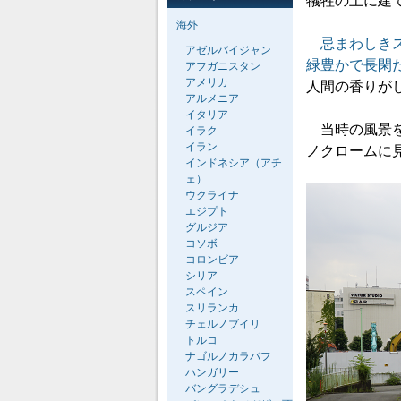
犠牲の上に建
海外
忌まわしきス
アゼルバイジャン
緑豊かで長閑
アフガニスタン
アメリカ
人間の香りが
アルメニア
イタリア
当時の風景を
イラク
イラン
ノクロームに
インドネシア（アチ
ェ）
ウクライナ
エジプト
グルジア
コソボ
コロンビア
シリア
スペイン
スリランカ
チェルノブイリ
トルコ
ナゴルノカラバフ
ハンガリー
バングラデシュ