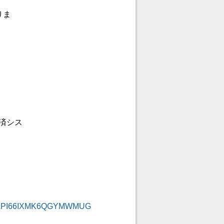
りま
済シス
S6O3LPI66IXMK6QGYMWMUG