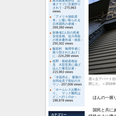
鉢呂経産相辞任 記
者クラブに言葉狩り
されて
- 275,963
views
「アメリカ強欲資
本」に吸い取られる
日本国民の老後
-
269,380 views
財務省2人目の死者
安倍首相、佐川局長
の答弁書作成・係長
-
250,302 views
飯舘村 御用学者に
振り回されたあげく
に
- 224,298 views
枝野・新経産相会
見 大臣官房に逃げ
込んだ暴言記者
-
215,963 views
「冷温停止」 最後の
霞ヶ丘アパート住
合同会見で世紀の大
閉じた。＝2016
ウソ
- 207,008 views
「ホームレスお断わ
り」 マック難民は
どこへ行くのか
-
ほんの一握り
198,978 views
国民と共にあ
カテゴリー