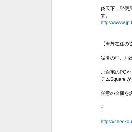
炎天下、郵便
す。
https://www.jp
◇
【海外在住の
猛暑の中、お
ご自宅のPC
テムSquare
任意の金額を
☟
https://chec