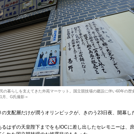
民の暮らしを支えてきた外苑マーケット。国立競技場の建設に伴い60年の歴
年1月、G氏撮影＝
の支配層だけが潤うオリンピックが、きのう23日夜、開幕し
るはずの天皇陛下までをもIOCに差し出したセレモニーは、