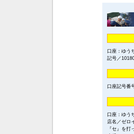
口座：ゆう
記号／1018
口座記号番号／0
口座：ゆう
店名／ゼロ
『セ』を打