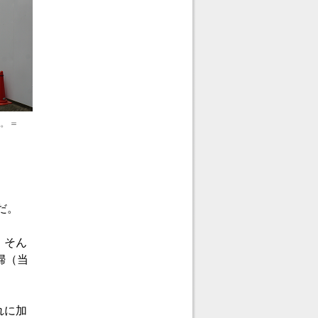
る。＝
だ。
、そん
婦（当
れに加