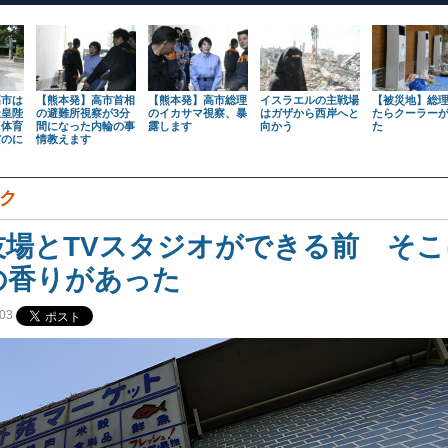
高市は
【熊本発】高市首相
【熊本発】高市総理
イスラエルの主戦場
【被災地】総
天皇陛
の避難所視察が3分
のイカサマ視察、暴
はガザから西岸へと
たらクーラー
も体育
間になった内輪の事
露します
向かう
た
だのに
情教えます
ク
技場とTVスタジオができる前 そこ
の香りがあった
03