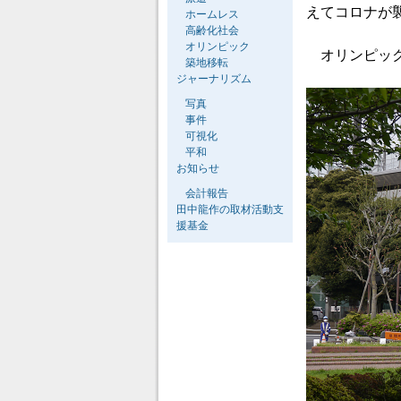
えてコロナが
ホームレス
高齢化社会
オリンピック
オリンピック
築地移転
ジャーナリズム
写真
事件
可視化
平和
お知らせ
会計報告
田中龍作の取材活動支
援基金