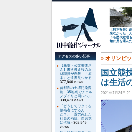
【熊本報告】
来なかった 
下も歴代総理
館に足を運ん
アクセスの多い記事
»
オリンピッ
【森友・公文書改ざ
ん】書き換え役の近
国立競
財職員が自殺 「原
本」と遺書見つかる
-
は生活
377,846 views
首都圏の土壌汚染深
刻 35地点でチェル
2021年7月24日 21:
ノブイリと同レベル
-
339,473 views
「どうしてワタミを
候補者にするん
だ？」 過労死した
社員の両親、自民党
に抗議
- 302,949
views