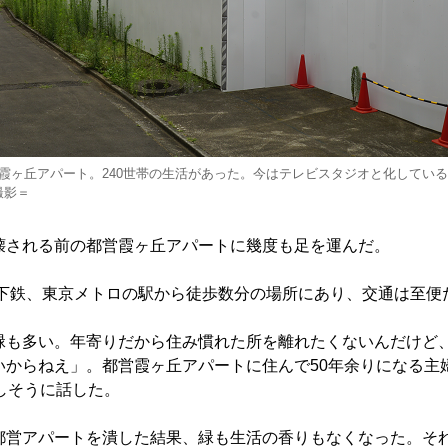
霞ヶ丘アパート。240世帯の生活があった。今はテレビスタジオと化してい
撮影＝
される前の都営霞ヶ丘アパートに幾度も足を運んだ。
下鉄、東京メトロの駅から徒歩数分の場所にあり、交通は至便
も多い。年寄りだから住み慣れた所を離れたくないんだけど
いからねえ」。都営霞ヶ丘アパートに住んで50年余りになる主
しそうに話した。
営アパートを潰した結果、緑も生活の香りもなくなった。そ