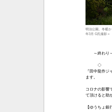
明治公園。冬暖か
年3月 G氏撮影＝
～終わり
◇
『田中龍作ジ
ます。
コロナの影響
て頂けると助
【ゆうちょ銀