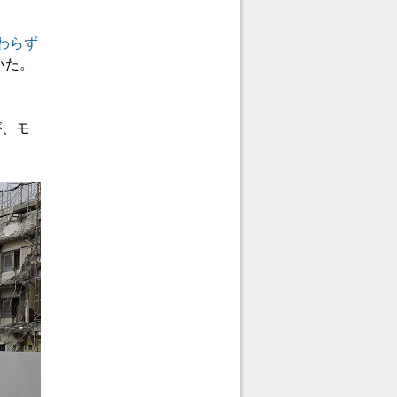
わらず
いた。
が、モ