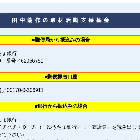
■郵便局から振込みの場合
ちょ銀行
0 番号／62056751
■郵便振替口座
0170‐0‐306911
■銀行から振込みの場合
ちょ銀行
イチハチ・０一八（「ゆうちょ銀行」→「支店名」を読み出し
って下さい）