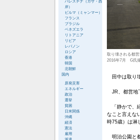
パレスチナ（ガザ・西
岸）
ビルマ（ミャンマー）
フランス
ブラジル
ベネズエラ
リトアニア
リビア
レバノン
ロシア
取り壊される都営
香港
2016年7月 G氏
韓国
北朝鮮
国内
田中は取り壊
原発災害
エネルギー
JR、都営地
政治
選挙
貧困
「静かで、緑
日米関係
なこと言えな
沖縄
時75歳）は淋
経済
憲法
雇用
明治公園と都
派遣