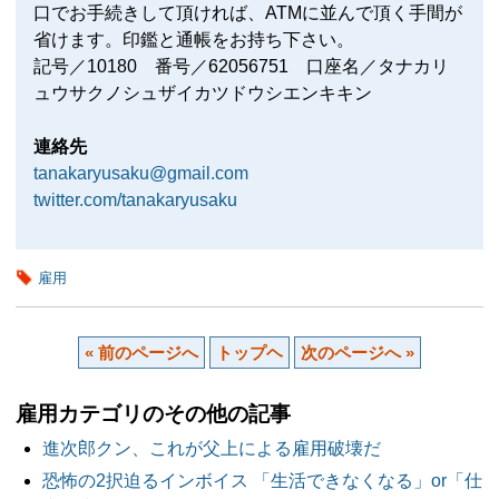
口でお手続きして頂ければ、ATMに並んで頂く手間が
省けます。印鑑と通帳をお持ち下さい。
記号／10180 番号／62056751 口座名／タナカリ
ュウサクノシュザイカツドウシエンキキン
連絡先
tanakaryusaku@gmail.com
twitter.com/tanakaryusaku
雇用
« 前のページへ
トップヘ
次のページへ »
雇用カテゴリのその他の記事
進次郎クン、これが父上による雇用破壊だ
恐怖の2択迫るインボイス 「生活できなくなる」or「仕