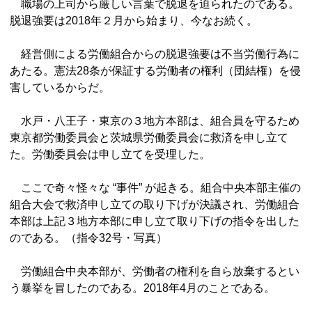
職場の上司から厳しい言葉で脱退を迫られたのである。
脱退強要は2018年２月から始まり、今なお続く。
経営側による労働組合からの脱退強要は不当労働行為に
あたる。憲法28条が保証する労働者の権利（団結権）を侵
害しているからだ。
水戸・八王子・東京の３地方本部は、組合員を守るため
東京都労働委員会と茨城県労働委員会に救済を申し立て
た。労働委員会は申し立てを受理した。
ここで奇々怪々な “事件” が起きる。組合中央本部主催の
組合大会で救済申し立ての取り下げが決議され、労働組合
本部は上記３地方本部に申し立て取り下げの指令を出した
のである。（指令32号・写真）
労働組合中央本部が、労働者の権利を自ら放棄するとい
う暴挙を冒したのである。2018年4月のことである。