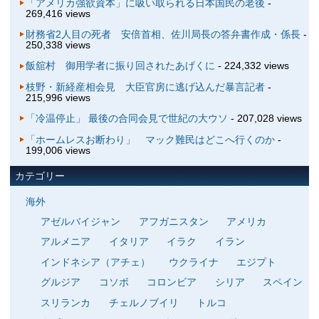
「アメリカ強欲資本」に吸い取られる日本国民の老後
-
269,416 views
財務省2人目の死者 安倍首相、佐川局長の答弁書作成・係長
-
250,338 views
飯舘村 御用学者に振り回されたあげくに
- 224,332 views
枝野・新経産相会見 大臣官房に逃げ込んだ暴言記者
-
215,996 views
「冷温停止」 最後の合同会見で世紀の大ウソ
- 207,028 views
「ホームレスお断わり」 マック難民はどこへ行くのか
-
199,006 views
カテゴリー
海外
アゼルバイジャン
アフガニスタン
アメリカ
アルメニア
イタリア
イラク
イラン
インドネシア（アチェ）
ウクライナ
エジプト
グルジア
コソボ
コロンビア
シリア
スペイン
スリランカ
チェルノブイリ
トルコ