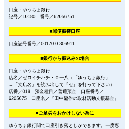
口座：ゆうちょ銀行
記号／10180 番号／62056751
■郵便振替口座
口座記号番号／00170‐0‐306911
■銀行から振込みの場合
口座：ゆうちょ銀行
店名／ゼロイチハチ・０一八（「ゆうちょ銀行」
→「支店名」を読み出して『セ』を打って下さい）
店番／018 預金種目／普通預金 口座番号／
6205675 口座名／『田中龍作の取材活動支援基金』
■ご足労をおかけしない為に
ゆうちょ銀行間で口座引き落としができます。一度窓