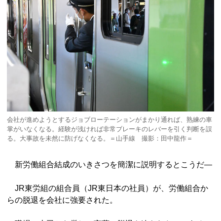
会社が進めようとするジョブローテーションがまかり通れば、熟練の車
掌がいなくなる。経験が浅ければ非常ブレーキのレバーを引く判断を誤
る。大事故を未然に防げなくなる。＝山手線 撮影：田中龍作＝
新労働組合結成のいきさつを簡潔に説明するとこうだ―
JR東労組の組合員（JR東日本の社員）が、労働組合か
らの脱退を会社に強要された。