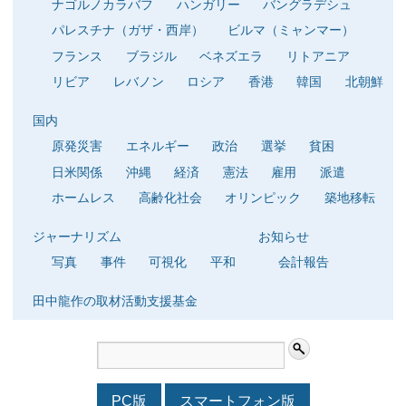
ナゴルノカラバフ
ハンガリー
バングラデシュ
パレスチナ（ガザ・西岸）
ビルマ（ミャンマー）
フランス
ブラジル
ベネズエラ
リトアニア
リビア
レバノン
ロシア
香港
韓国
北朝鮮
国内
原発災害
エネルギー
政治
選挙
貧困
日米関係
沖縄
経済
憲法
雇用
派遣
ホームレス
高齢化社会
オリンピック
築地移転
ジャーナリズム
お知らせ
写真
事件
可視化
平和
会計報告
田中龍作の取材活動支援基金
PC版
スマートフォン版