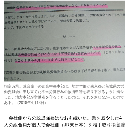
指定32号。連合傘下の組合中央本部は、地方本部が東京都と茨城県の労
働委員会に申し立てた不当労働行為の救済申請を取り下げるように指令
した。地方本部が労働者を守ろうとしたのに、それをさせなかったので
ある。（2018年4月13日）
会社側からの脱退強要はなおも続いた。業を煮やした4
人の組合員が個人で会社側（JR東日本）を相手取り損害賠