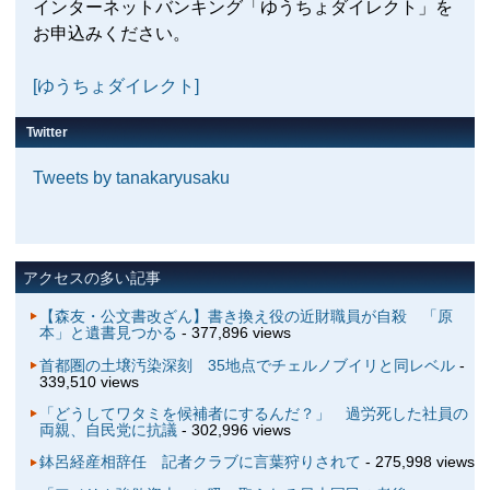
インターネットバンキング「ゆうちょダイレクト」を
お申込みください。
[ゆうちょダイレクト]
Twitter
Tweets by tanakaryusaku
アクセスの多い記事
【森友・公文書改ざん】書き換え役の近財職員が自殺 「原
本」と遺書見つかる
- 377,896 views
首都圏の土壌汚染深刻 35地点でチェルノブイリと同レベル
-
339,510 views
「どうしてワタミを候補者にするんだ？」 過労死した社員の
両親、自民党に抗議
- 302,996 views
鉢呂経産相辞任 記者クラブに言葉狩りされて
- 275,998 views