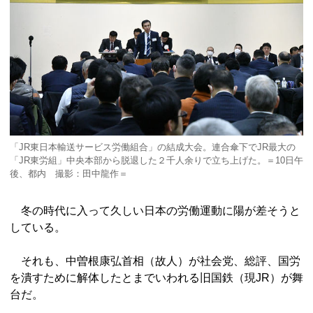
「JR東日本輸送サービス労働組合」の結成大会。連合傘下でJR最大の
「JR東労組」中央本部から脱退した２千人余りで立ち上げた。＝10日午
後、都内 撮影：田中龍作＝
冬の時代に入って久しい日本の労働運動に陽が差そうと
している。
それも、中曽根康弘首相（故人）が社会党、総評、国労
を潰すために解体したとまでいわれる旧国鉄（現JR）が舞
台だ。