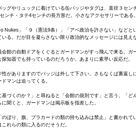
ッグやリュックに着けている缶バッジやタグは、直径３セン
3センチ・タテ4センチの長方形だ。小さなアクセサリーである
 Nukes」「９（憲法9条）」「アベ政治を許さない」などと
ている。だが目を凝らさない限り政治的なメッセージには見え
会館の自動ドアをくぐるとガードマンがすっ飛んで来る。ガ
な探知器でも持っているのだろうか。あまりに素早い反応だ。
性がありますのでバッジは外して下さい。さもなくば裏返し
ードマンは迫ってくる。
基づくのか？」と尋ねると「会館の規則です」と言う。「ど
らに聞くと、ガードマンは掲示板を指差した。
のぼり、旗、プラカードの類の持ち込みは禁止」と書かれて
はこれらの類に入るのだそうだ。