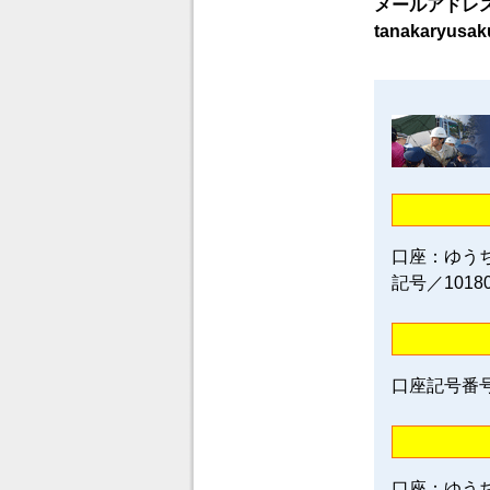
メールアドレ
tanakaryusak
口座：ゆう
記号／1018
口座記号番号／0
口座：ゆう