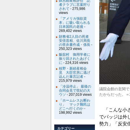
鉢呂経産相辞任 記
者クラブに言葉狩り
されて
- 275,986
views
「アメリカ強欲資
本」に吸い取られる
日本国民の老後
-
269,402 views
財務省2人目の死者
安倍首相、佐川局長
の答弁書作成・係長
-
250,323 views
飯舘村 御用学者に
振り回されたあげく
に
- 224,316 views
枝野・新経産相会
見 大臣官房に逃げ
込んだ暴言記者
-
215,979 views
「冷温停止」 最後の
議院会館の玄関で
合同会見で世紀の大
たからだった。＝
ウソ
- 207,019 views
「ホームレスお断わ
り」 マック難民は
どこへ行くのか
-
「こんな小さ
198,992 views
でバッジは外
勢力」「反安
カテゴリー