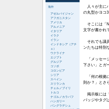
人々が主にバ
海外
の丸型かヨコ
アゼルバイジャン
アフガニスタン
アメリカ
そこには「No
アルメニア
文字が書かれ
イタリア
イラク
イラン
それでも議員
インドネシア（アチ
ンたちは特別
ェ）
ウクライナ
エジプト
「メッセージ
グルジア
下さい」とガ
コソボ
コロンビア
シリア
「何の根拠に
スペイン
則か？」とさ
スリランカ
チェルノブイリ
トルコ
掲示板には「
ナゴルノカラバフ
バッジやタグ
ハンガリー
バングラデシュ