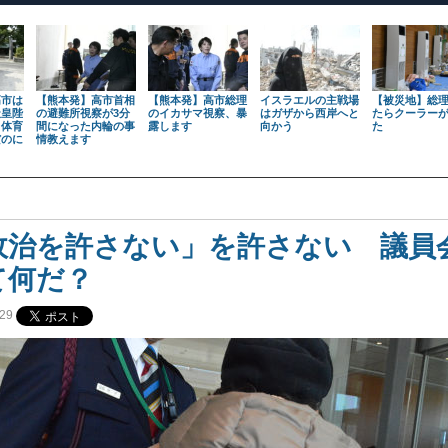
高市は
【熊本発】高市首相
【熊本発】高市総理
イスラエルの主戦場
【被災地】総
天皇陛
の避難所視察が3分
のイカサマ視察、暴
はガザから西岸へと
たらクーラー
も体育
間になった内輪の事
露します
向かう
た
だのに
情教えます
政治を許さない」を許さない 議員
て何だ？
29