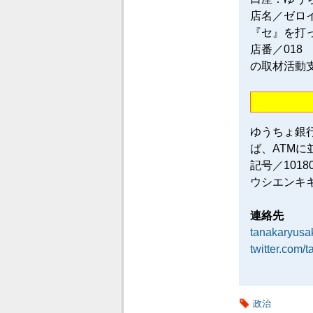
店名／ゼロ
『セ』を打
店番／018
の取材活動
ゆうちょ銀
ば、ATM
記号／101
ウシエンキ
連絡先
tanakaryus
twitter.com/
政治