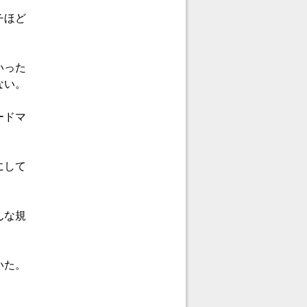
チほど
。
いった
ない。
ードマ
にして
んな規
いた。