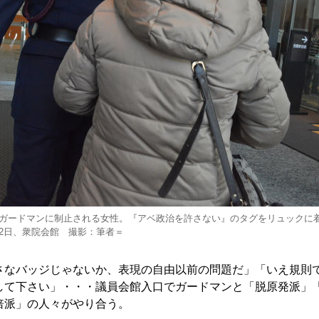
ガードマンに制止される女性。『アベ政治を許さない』のタグをリュックに
2日、衆院会館 撮影：筆者＝
なバッジじゃないか、表現の自由以前の問題だ」「いえ規則
して下さい」・・・議員会館入口でガードマンと「脱原発派」
倍派」の人々がやり合う。