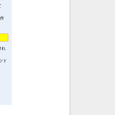
て
龍作
けれ
ツド