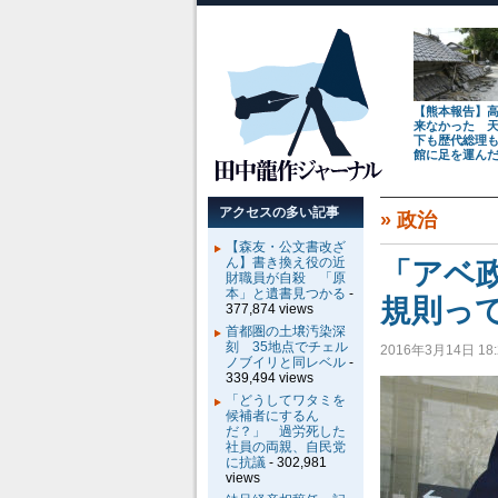
【熊本報告】
来なかった 
下も歴代総理
館に足を運ん
アクセスの多い記事
»
政治
【森友・公文書改ざ
ん】書き換え役の近
「アベ
財職員が自殺 「原
本」と遺書見つかる
-
規則っ
377,874 views
首都圏の土壌汚染深
刻 35地点でチェル
2016年3月14日 18:
ノブイリと同レベル
-
339,494 views
「どうしてワタミを
候補者にするん
だ？」 過労死した
社員の両親、自民党
に抗議
- 302,981
views