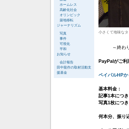
ホームレス
高齢化社会
オリンピック
築地移転
ジャーナリズム
小さくて地味なタ
写真
事件
可視化
～終わり
平和
お知らせ
PayPalが
会計報告
田中龍作の取材活動支
援基金
ペイパルHP
基本料金：
記事1本につき
写真1枚につき
何本分、振り