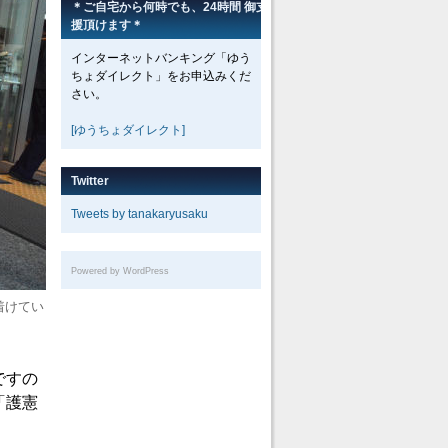
＊ご自宅から何時でも、24時間 御支
援頂けます＊
インターネットバンキング「ゆう
ちょダイレクト」をお申込みくだ
さい。
[ゆうちょダイレクト]
Twitter
Tweets by tanakaryusaku
Powered by WordPress
着けてい
ですの
「護憲