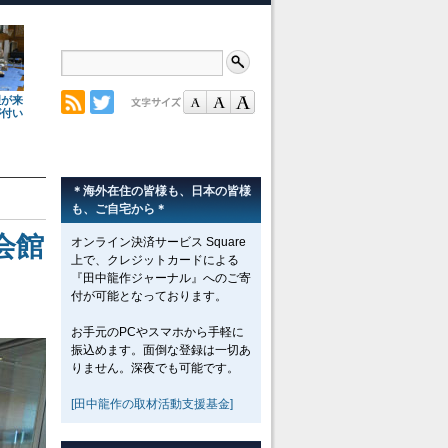
理が来
が付い
＊海外在住の皆様も、日本の皆様
も、ご自宅から＊
会館
オンライン決済サービス Square
上で、クレジットカードによる
『田中龍作ジャーナル』へのご寄
付が可能となっております。
お手元のPCやスマホから手軽に
振込めます。面倒な登録は一切あ
りません。深夜でも可能です。
[田中龍作の取材活動支援基金]