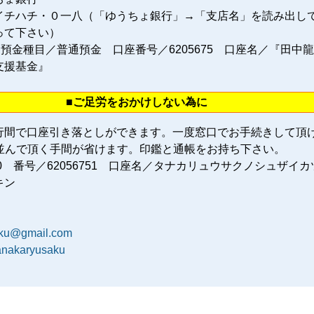
イチハチ・０一八（「ゆうちょ銀行」→「支店名」を読み出し
って下さい）
 預金種目／普通預金 口座番号／6205675 口座名／『田中
支援基金』
■ご足労をおかけしない為に
行間で口座引き落としができます。一度窓口でお手続きして頂
に並んで頂く手間が省けます。印鑑と通帳をお持ち下さい。
80 番号／62056751 口座名／タナカリュウサクノシュザイカ
キン
aku@gmail.com
tanakaryusaku