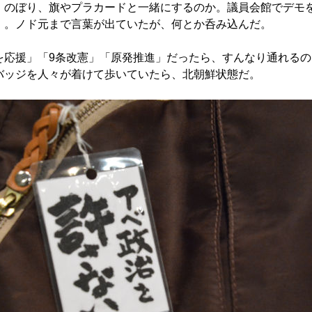
のぼり、旗やプラカードと一緒にするのか。議員会館でデモ
」。ノド元まで言葉が出ていたが、何とか呑み込んだ。
応援」「9条改憲」「原発推進」だったら、すんなり通れるの
バッジを人々が着けて歩いていたら、北朝鮮状態だ。