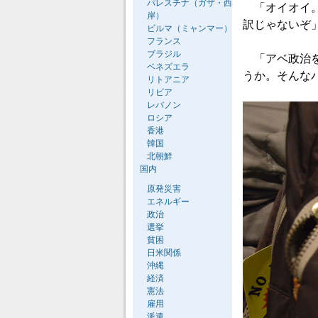
パレスチナ（ガザ・西
「オイオイ。
岸）
訳じゃないぞ
ビルマ（ミャンマー）
フランス
ブラジル
「アベ政治を
ベネズエラ
うか。そんな
リトアニア
リビア
レバノン
ロシア
香港
韓国
北朝鮮
国内
原発災害
エネルギー
政治
選挙
貧困
日米関係
沖縄
経済
憲法
雇用
派遣