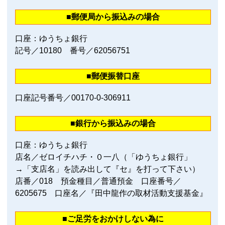
■郵便局から振込みの場合
口座：ゆうちょ銀行
記号／10180 番号／62056751
■郵便振替口座
口座記号番号／00170‐0‐306911
■銀行から振込みの場合
口座：ゆうちょ銀行
店名／ゼロイチハチ・０一八（「ゆうちょ銀行」
→「支店名」を読み出して『セ』を打って下さい）
店番／018 預金種目／普通預金 口座番号／
6205675 口座名／『田中龍作の取材活動支援基金』
■ご足労をおかけしない為に