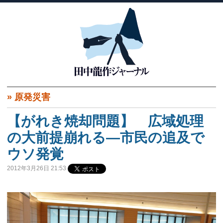
»
原発災害
【がれき焼却問題】 広域処理
の大前提崩れる―市民の追及で
ウソ発覚
2012年3月26日 21:53