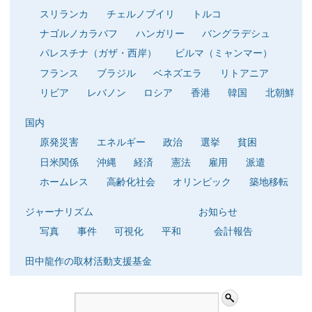
スリランカ
チェルノブイリ
トルコ
ナゴルノカラバフ
ハンガリー
バングラデシュ
パレスチナ（ガザ・西岸）
ビルマ（ミャンマー）
フランス
ブラジル
ベネズエラ
リトアニア
リビア
レバノン
ロシア
香港
韓国
北朝鮮
国内
原発災害
エネルギー
政治
選挙
貧困
日米関係
沖縄
経済
憲法
雇用
派遣
ホームレス
高齢化社会
オリンピック
築地移転
ジャーナリズム
お知らせ
写真
事件
可視化
平和
会計報告
田中龍作の取材活動支援基金