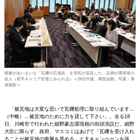
根拠があいまいな「瓦礫の広域化」を市民が追及した。左側が環境省の
役人（若手キャリア官僚とみられる）＝26日午後、衆院会館。写真：筆
者撮影＝
「被災地は大変な思いで瓦礫処理に取り組んでいます…
（中略）…被災地のために力を貸して下さい」。去る18
日、川崎市で行われた細野豪志環境相の街頭演説だ。細野
大臣に限らず、政府、マスコミはあげて「瓦礫を受け入れ
ることが被災地の復興を早める」と大キャンペーンを張