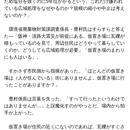
ため塩分を抜くのに5年位かかるという。これだけ嫌われ
ている広域処理をなぜやるのか？規模の縮小や中止は考え
ないのか？」
環境省廃棄物対策課調査係長・豊村氏はすらすらと答え
た―「阪神・淡路大震災が前提にある。仮置き場に瓦礫が
積もっているのを見て、周辺住民はどうやって暮らしてい
くのか。どうしても広域処理が必要」「仮置き場のまわり
にも人はいる」。
すかさず市民側から指摘があった。「ほとんどの仮置き
場は（人が住んでいる）街にありませんよ。仮置き場に行
ったことがありますか？」
豊村係長は言葉を失った。「すべて行ったというわけで
はありませんが…」と誤魔化すのがやっとだ。場内から拍
手が上がった。
仮置き場が住民の近くにないのであれば、瓦礫がすぐさ