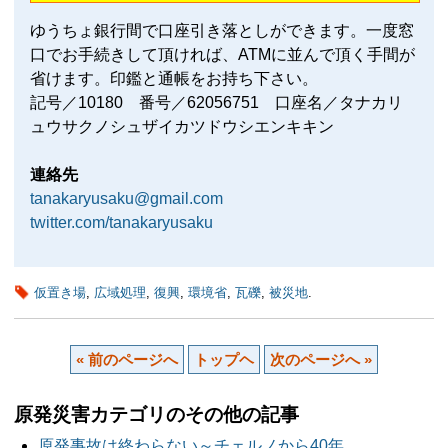
ゆうちょ銀行間で口座引き落としができます。一度窓
口でお手続きして頂ければ、ATMに並んで頂く手間が
省けます。印鑑と通帳をお持ち下さい。
記号／10180 番号／62056751 口座名／タナカリ
ュウサクノシュザイカツドウシエンキキン
連絡先
tanakaryusaku@gmail.com
twitter.com/tanakaryusaku
仮置き場
,
広域処理
,
復興
,
環境省
,
瓦礫
,
被災地
.
« 前のページへ
トップヘ
次のページへ »
原発災害カテゴリのその他の記事
原発事故は終わらない～チェルノから40年