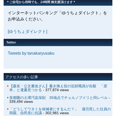
＊ご自宅から何時でも、24時間 御支援頂けます＊
インターネットバンキング「ゆうちょダイレクト」を
お申込みください。
[ゆうちょダイレクト]
Twitter
Tweets by tanakaryusaku
アクセスの多い記事
【森友・公文書改ざん】書き換え役の近財職員が自殺 「原
本」と遺書見つかる
- 377,874 views
首都圏の土壌汚染深刻 35地点でチェルノブイリと同レベル
-
339,494 views
「どうしてワタミを候補者にするんだ？」 過労死した社員の
両親、自民党に抗議
- 302,981 views