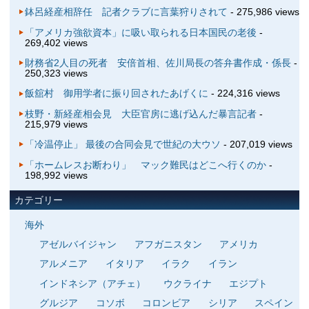
鉢呂経産相辞任 記者クラブに言葉狩りされて
- 275,986 views
「アメリカ強欲資本」に吸い取られる日本国民の老後
-
269,402 views
財務省2人目の死者 安倍首相、佐川局長の答弁書作成・係長
-
250,323 views
飯舘村 御用学者に振り回されたあげくに
- 224,316 views
枝野・新経産相会見 大臣官房に逃げ込んだ暴言記者
-
215,979 views
「冷温停止」 最後の合同会見で世紀の大ウソ
- 207,019 views
「ホームレスお断わり」 マック難民はどこへ行くのか
-
198,992 views
カテゴリー
海外
アゼルバイジャン
アフガニスタン
アメリカ
アルメニア
イタリア
イラク
イラン
インドネシア（アチェ）
ウクライナ
エジプト
グルジア
コソボ
コロンビア
シリア
スペイン