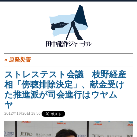
»
原発災害
ストレステスト会議 枝野経産
相「傍聴排除決定」、献金受け
た推進派が司会進行はウヤム
ヤ
2012年1月20日 18:56