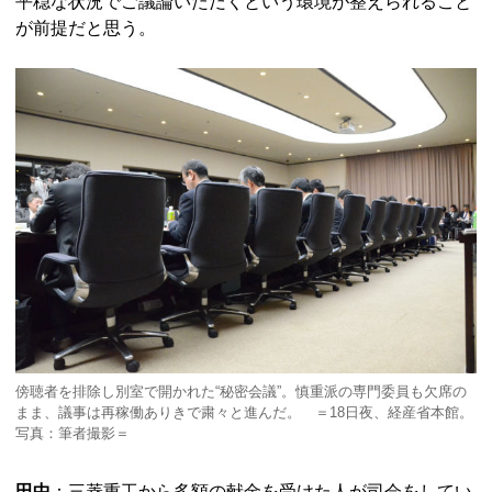
平穏な状況でご議論いただくという環境が整えられること
が前提だと思う。
傍聴者を排除し別室で開かれた“秘密会議”。慎重派の専門委員も欠席の
まま、議事は再稼働ありきで粛々と進んだ。 ＝18日夜、経産省本館。
写真：筆者撮影＝
田中
：三菱重工から多額の献金を受けた人が司会をしてい