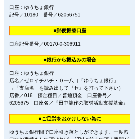
口座：ゆうちょ銀行
記号／10180 番号／62056751
■郵便振替口座
口座記号番号／00170‐0‐306911
■銀行から振込みの場合
口座：ゆうちょ銀行
店名／ゼロイチハチ・０一八（「ゆうちょ銀行」
→「支店名」を読み出して『セ』を打って下さい）
店番／018 預金種目／普通預金 口座番号／
6205675 口座名／『田中龍作の取材活動支援基金』
■ご足労をおかけしない為に
ゆうちょ銀行間で口座引き落としができます。一度窓