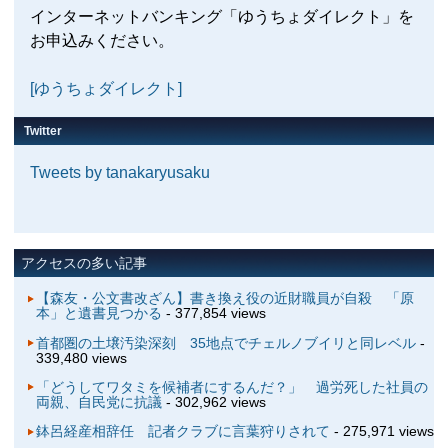
インターネットバンキング「ゆうちょダイレクト」を
お申込みください。
[ゆうちょダイレクト]
Twitter
Tweets by tanakaryusaku
アクセスの多い記事
【森友・公文書改ざん】書き換え役の近財職員が自殺 「原
本」と遺書見つかる
- 377,854 views
首都圏の土壌汚染深刻 35地点でチェルノブイリと同レベル
-
339,480 views
「どうしてワタミを候補者にするんだ？」 過労死した社員の
両親、自民党に抗議
- 302,962 views
鉢呂経産相辞任 記者クラブに言葉狩りされて
- 275,971 views