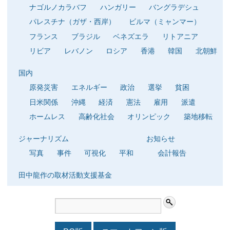
ナゴルノカラバフ
ハンガリー
バングラデシュ
パレスチナ（ガザ・西岸）
ビルマ（ミャンマー）
フランス
ブラジル
ベネズエラ
リトアニア
リビア
レバノン
ロシア
香港
韓国
北朝鮮
国内
原発災害
エネルギー
政治
選挙
貧困
日米関係
沖縄
経済
憲法
雇用
派遣
ホームレス
高齢化社会
オリンピック
築地移転
ジャーナリズム
お知らせ
写真
事件
可視化
平和
会計報告
田中龍作の取材活動支援基金