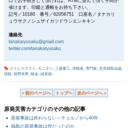
口でお手続きして頂ければ、ATMに並んで頂く手間が
省けます。印鑑と通帳をお持ち下さい。
記号／10180 番号／62056751 口座名／タナカリ
ュウサクノシュザイカツドウシエンキキン
連絡先
tanakaryusaku@gmail.com
twitter.com/tanakaryusaku
ストレステスト
,
モニター
,
三菱重工
,
傍聴者
,
専門家
,
意見聴取会議
,
排除
,
枝野幸男
,
献金
,
経産相
.
« 前のページへ
トップヘ
次のページへ »
原発災害カテゴリのその他の記事
原発事故は終わらない～チェルノから40年
福島の原発事故は何だったのか