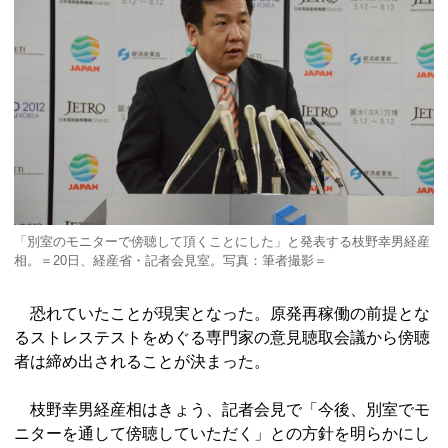
「別室のモニターで傍聴して頂くことにした」と発表する枝野幸男経産
相。＝20日、経産省・記者会見室。写真：筆者撮影＝
恐れていたことが現実となった。原発再稼働の前提とな
るストレステストをめぐる専門家の意見聴取会議から傍聴
者は締め出されることが決まった。
枝野幸男経産相はきょう、記者会見で「今後、別室でモ
ニターを通して傍聴していただく」との方針を明らかにし