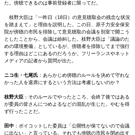
た。傍聴できるのは事前登録者に限ってだ。
枝野大臣は「一昨日（18日）の意見聴取会の残念な状況
を踏まえて」と理由を説明した。この日、原子力安全保安
院が傍聴の市民を排除して意見聴取の会議を別室で開こう
としたことから、会議は紛糾した。枝野大臣は「議論のた
めの環境整備」としているが、傍聴者を排除してまで強行
する理由はどこにあるのだろうか。フリーランスやネット
メディアの記者から質問が出た。
ニコ生・七尾氏
：あらかじめ傍聴のルールを決めて守れな
かった人を退席にするという方法は考慮しないのか？
枝野大臣
：そのルールでやったところ、会終了後ではある
が委員の皆さんにつめよるなどの混乱が生じた。やむを得
ず行ったことだ。
田中
：ボイコットした委員は「公開性が保てないので会議
に出ない」と言っている。それでも傍聴の市民を閉め出す