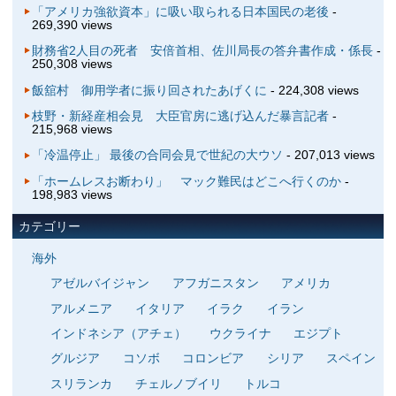
「アメリカ強欲資本」に吸い取られる日本国民の老後
-
269,390 views
財務省2人目の死者 安倍首相、佐川局長の答弁書作成・係長
-
250,308 views
飯舘村 御用学者に振り回されたあげくに
- 224,308 views
枝野・新経産相会見 大臣官房に逃げ込んだ暴言記者
-
215,968 views
「冷温停止」 最後の合同会見で世紀の大ウソ
- 207,013 views
「ホームレスお断わり」 マック難民はどこへ行くのか
-
198,983 views
カテゴリー
海外
アゼルバイジャン
アフガニスタン
アメリカ
アルメニア
イタリア
イラク
イラン
インドネシア（アチェ）
ウクライナ
エジプト
グルジア
コソボ
コロンビア
シリア
スペイン
スリランカ
チェルノブイリ
トルコ