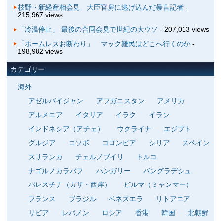
枝野・新経産相会見 大臣官房に逃げ込んだ暴言記者
-
215,967 views
「冷温停止」 最後の合同会見で世紀の大ウソ
- 207,013 views
「ホームレスお断わり」 マック難民はどこへ行くのか
-
198,982 views
カテゴリー
海外
アゼルバイジャン
アフガニスタン
アメリカ
アルメニア
イタリア
イラク
イラン
インドネシア（アチェ）
ウクライナ
エジプト
グルジア
コソボ
コロンビア
シリア
スペイン
スリランカ
チェルノブイリ
トルコ
ナゴルノカラバフ
ハンガリー
バングラデシュ
パレスチナ（ガザ・西岸）
ビルマ（ミャンマー）
フランス
ブラジル
ベネズエラ
リトアニア
リビア
レバノン
ロシア
香港
韓国
北朝鮮