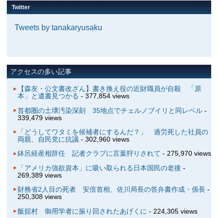
Twitter
Tweets by tanakaryusaku
アクセスの多い記事
【森友・公文書改ざん】書き換え役の近財職員が自殺 「原
本」と遺書見つかる
- 377,854 views
首都圏の土壌汚染深刻 35地点でチェルノブイリと同レベル
-
339,479 views
「どうしてワタミを候補者にするんだ？」 過労死した社員の
両親、自民党に抗議
- 302,960 views
鉢呂経産相辞任 記者クラブに言葉狩りされて
- 275,970 views
「アメリカ強欲資本」に吸い取られる日本国民の老後
-
269,389 views
財務省2人目の死者 安倍首相、佐川局長の答弁書作成・係長
-
250,308 views
飯舘村 御用学者に振り回されたあげくに
- 224,305 views