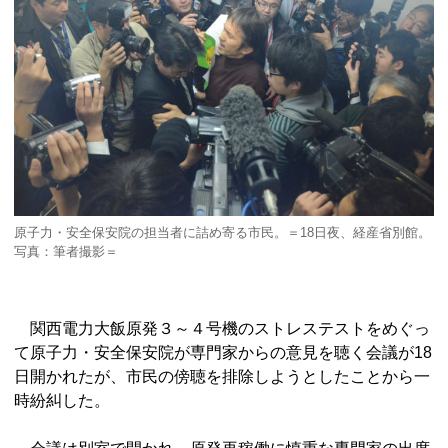
原子力・安全保安院の担当者に詰め寄る市民。＝18日夜、経産省別館。
写真：筆者撮影＝
関西電力大飯原発３～４号機のストレステストをめぐっ
て原子力・安全保安院が専門家からの意見を聴く会議が18
日開かれたが、市民の傍聴を排除しようとしたことから一
時紛糾した。