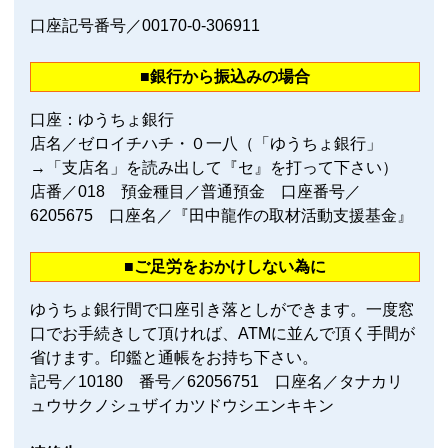
口座記号番号／00170‐0‐306911
■銀行から振込みの場合
口座：ゆうちょ銀行
店名／ゼロイチハチ・０一八（「ゆうちょ銀行」
→「支店名」を読み出して『セ』を打って下さい）
店番／018 預金種目／普通預金 口座番号／
6205675 口座名／『田中龍作の取材活動支援基金』
■ご足労をおかけしない為に
ゆうちょ銀行間で口座引き落としができます。一度窓
口でお手続きして頂ければ、ATMに並んで頂く手間が
省けます。印鑑と通帳をお持ち下さい。
記号／10180 番号／62056751 口座名／タナカリ
ュウサクノシュザイカツドウシエンキキン