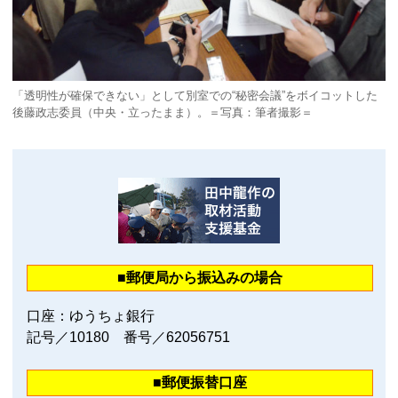
「透明性が確保できない」として別室での“秘密会議”をボイコットした
後藤政志委員（中央・立ったまま）。＝写真：筆者撮影＝
■郵便局から振込みの場合
口座：ゆうちょ銀行
記号／10180 番号／62056751
■郵便振替口座