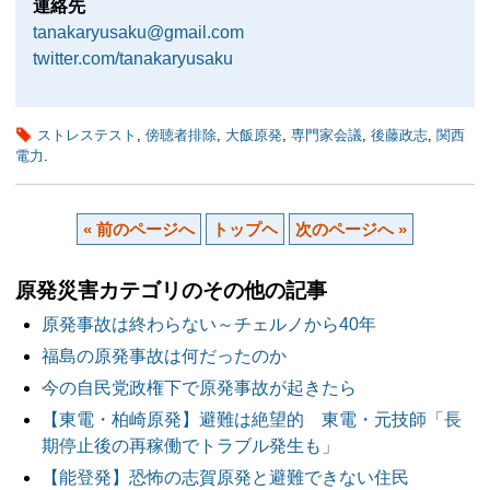
連絡先
tanakaryusaku@gmail.com
twitter.com/tanakaryusaku
ストレステスト
,
傍聴者排除
,
大飯原発
,
専門家会議
,
後藤政志
,
関西
電力
.
« 前のページへ
トップヘ
次のページへ »
原発災害カテゴリのその他の記事
原発事故は終わらない～チェルノから40年
福島の原発事故は何だったのか
今の自民党政権下で原発事故が起きたら
【東電・柏崎原発】避難は絶望的 東電・元技師「長
期停止後の再稼働でトラブル発生も」
【能登発】恐怖の志賀原発と避難できない住民