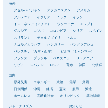
海外
アゼルバイジャン
アフガニスタン
アメリカ
アルメニア
イタリア
イラク
イラン
インドネシア（アチェ）
ウクライナ
エジプト
グルジア
コソボ
コロンビア
シリア
スペイン
スリランカ
チェルノブイリ
トルコ
ナゴルノカラバフ
ハンガリー
バングラデシュ
パレスチナ（ガザ・西岸）
ビルマ（ミャンマー）
フランス
ブラジル
ベネズエラ
リトアニア
リビア
レバノン
ロシア
香港
韓国
北朝鮮
国内
原発災害
エネルギー
政治
選挙
貧困
日米関係
沖縄
経済
憲法
雇用
派遣
ホームレス
高齢化社会
オリンピック
築地移転
ジャーナリズム
お知らせ