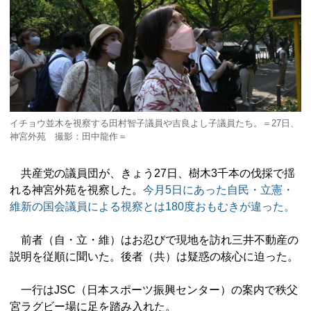
イチョウ並木を視察する田村智子議員や吉良よし子議員たち。＝27日、
神宮外苑 撮影：田中龍作＝
共産党の議員団が、きょう27日、樹木3千本の伐採で揺
れる神宮外苑を視察した。
今月5日にあった自民・立憲・
維新の国会議員による視察とは180度おもむきが違った。
前者（自・立・維）はお忍びで現地を訪れ三井不動産の
説明を従順に聞いた。後者（共）は疑惑の核心に迫った。
一行はJSC（日本スポーツ振興センター）の案内で秩父
宮ラグビー場に足を踏み入れた。