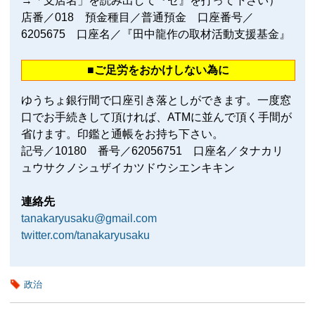
→「支店名」を読み出して『セ』を打って下さい）
店番／018 預金種目／普通預金 口座番号／
6205675 口座名／『田中龍作の取材活動支援基金』
■ご足労をおかけしない為に
ゆうちょ銀行間で口座引き落としができます。一度窓
口でお手続きして頂ければ、ATMに並んで頂く手間が
省けます。印鑑と通帳をお持ち下さい。
記号／10180 番号／62056751 口座名／タナカリ
ュウサクノシュザイカツドウシエンキキン
連絡先
tanakaryusaku@gmail.com
twitter.com/tanakaryusaku
政治