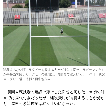
戦後まもない頃、ラグビーを愛する人々が浄財を寄せ、ラガーマンたち
が手弁当で築いたラグビーの聖地は、再開発で消えゆく。＝27日、秩父
宮ラグビー場 撮影：田中龍作＝
新国立競技場の建設で浮上した問題と同じだ。当初の計
画では屋根付きだったが、建設費用が高騰することが分か
り、屋根付き競技場は取り止めになった。