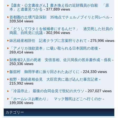
【森友・公文書改ざん】書き換え役の近財職員が自殺 「原
本」と遺書見つかる
- 377,889 views
首都圏の土壌汚染深刻 35地点でチェルノブイリと同レベル
-
339,504 views
「どうしてワタミを候補者にするんだ？」 過労死した社員の
両親、自民党に抗議
- 302,994 views
鉢呂経産相辞任 記者クラブに言葉狩りされて
- 275,996 views
「アメリカ強欲資本」に吸い取られる日本国民の老後
-
269,414 views
財務省2人目の死者 安倍首相、佐川局長の答弁書作成・係長
-
250,336 views
飯舘村 御用学者に振り回されたあげくに
- 224,330 views
枝野・新経産相会見 大臣官房に逃げ込んだ暴言記者
-
215,992 views
「冷温停止」 最後の合同会見で世紀の大ウソ
- 207,027 views
「ホームレスお断わり」 マック難民はどこへ行くのか
-
199,006 views
カテゴリー