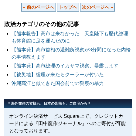
« 前のページへ
トップヘ
次のページへ »
政治カテゴリのその他の記事
【熊本報告】高市は来なかった 天皇陛下も歴代総理
も体育館に足を運んだのに
【熊本発】高市首相の避難所視察が3分間になった内輪
の事情教えます
【熊本発】高市総理のイカサマ視察、暴露します
【被災地】総理が来たらクーラーが付いた
沖縄高江と似てきた国会前での警察の暴力
＊海外在住の皆様も、日本の皆様も、ご自宅から＊
オンライン決済サービス Square上で、クレジットカ
ードによる『田中龍作ジャーナル』へのご寄付が可能
となっております。