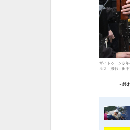
ザイトゥーン少年
ルス 撮影：田中
～終わ