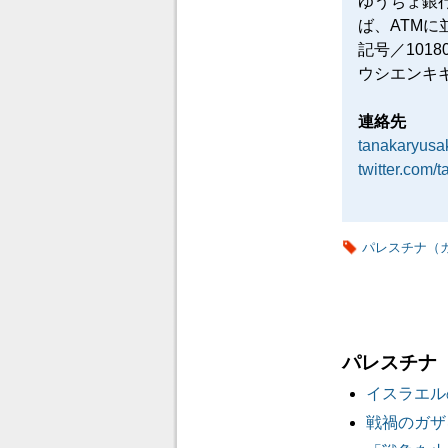
ゆうちょ銀
ば、ATM
記号／101
ウシエンキ
連絡先
tanakaryus
twitter.com/
パレスチナ（
パレスチナ
イスラエル
戦禍のガザ