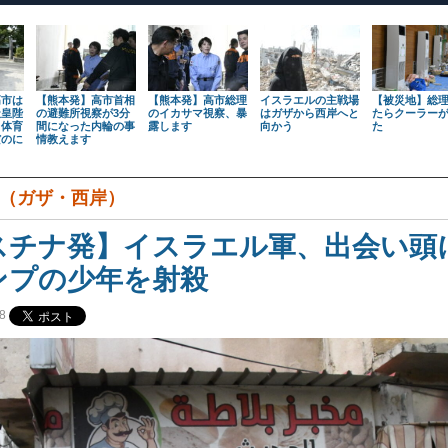
高市は
【熊本発】高市首相
【熊本発】高市総理
イスラエルの主戦場
【被災地】総
天皇陛
の避難所視察が3分
のイカサマ視察、暴
はガザから西岸へと
たらクーラー
も体育
間になった内輪の事
露します
向かう
た
だのに
情教えます
（ガザ・西岸）
スチナ発】イスラエル軍、出会い頭
ンプの少年を射殺
8