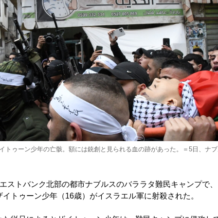
イトゥーン少年の亡骸。額には銃創と見られる血の跡があった。＝5日、ナ
エストバンク北部の都市ナブルスのバララタ難民キャンプで、
ザイトゥーン少年（16歳）がイスラエル軍に射殺された。