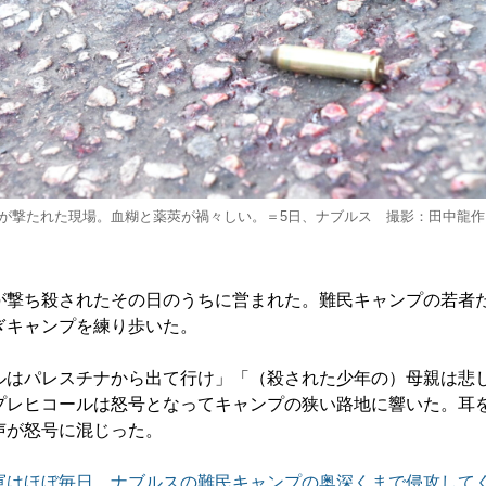
が撃たれた現場。血糊と薬莢が禍々しい。＝5日、ナブルス 撮影：田中龍作
撃ち殺されたその日のうちに営まれた。難民キャンプの若者
ぎキャンプを練り歩いた。
はパレスチナから出て行け」「（殺された少年の）母親は悲
プレヒコールは怒号となってキャンプの狭い路地に響いた。耳
声が怒号に混じった。
軍はほぼ毎日、ナブルスの難民キャンプの奥深くまで侵攻して