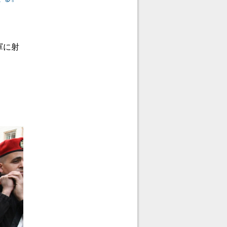
。
軍に射