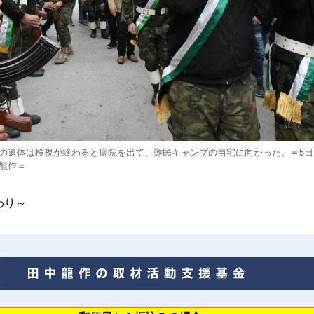
の遺体は検視が終わると病院を出て、難民キャンプの自宅に向かった。＝5日
龍作＝
り～