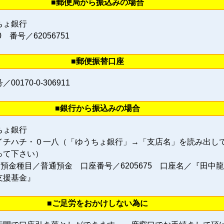
■郵便局から振込みの場合
ちょ銀行
0 番号／62056751
■郵便振替口座
0170‐0‐306911
■銀行から振込みの場合
ちょ銀行
イチハチ・０一八（「ゆうちょ銀行」→「支店名」を読み出し
って下さい）
 預金種目／普通預金 口座番号／6205675 口座名／『田中
支援基金』
■ご足労をおかけしない為に