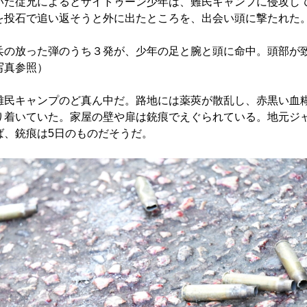
た従兄によるとザイトゥーン少年は、難民キャンプに侵攻し
を投石で追い返そうと外に出たところを、出会い頭に撃たれた
の放った弾のうち３発が、少年の足と腕と頭に命中。頭部が
写真参照）
民キャンプのど真ん中だ。路地には薬莢が散乱し、赤黒い血
り着いていた。家屋の壁や扉は銃痕でえぐられている。地元ジ
ば、銃痕は5日のものだそうだ。