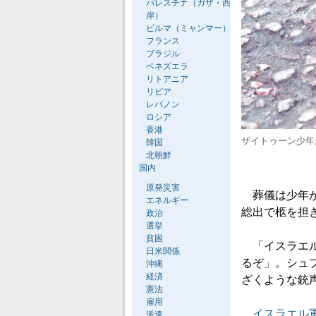
パレスチナ（ガザ・西
岸）
ビルマ（ミャンマー）
フランス
ブラジル
ベネズエラ
リトアニア
リビア
レバノン
ロシア
香港
ザイトゥーン少年
韓国
北朝鮮
国内
原発災害
葬儀は少年が
エネルギー
総出で柩を担
政治
選挙
貧困
「イスラエル
日米関係
るぞ」。シュ
沖縄
経済
ざくような銃
憲法
雇用
イスラエル
派遣