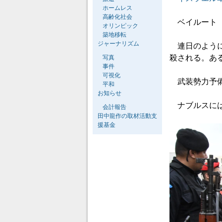
ホームレス
高齢化社会
ベイルート（
オリンピック
築地移転
ジャーナリズム
連日のように
殺される。あ
写真
事件
可視化
武装勢力予備
平和
お知らせ
ナブルスには
会計報告
田中龍作の取材活動支
援基金