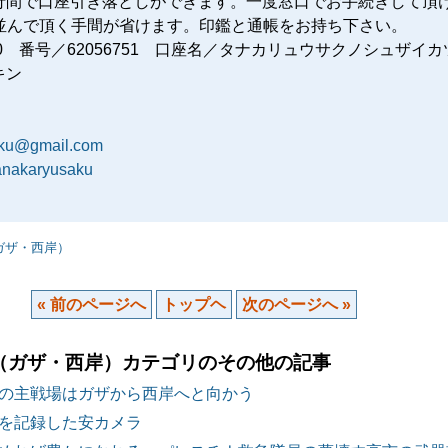
行間で口座引き落としができます。一度窓口でお手続きして頂
に並んで頂く手間が省けます。印鑑と通帳をお持ち下さい。
80 番号／62056751 口座名／タナカリュウサクノシュザイカ
キン
aku@gmail.com
tanakaryusaku
ガザ・西岸）
« 前のページへ
トップヘ
次のページへ »
（ガザ・西岸）カテゴリのその他の記事
の主戦場はガザから西岸へと向かう
を記録した安カメラ