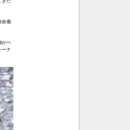
てきた
。
致命傷
糊がベ
ャーナ