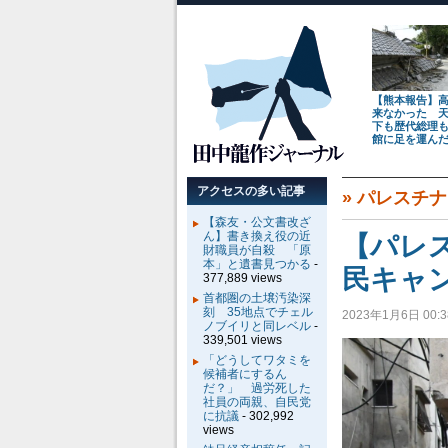
【熊本報告】
来なかった 
下も歴代総理
館に足を運ん
アクセスの多い記事
»
パレスチナ
【森友・公文書改ざ
ん】書き換え役の近
【パレ
財職員が自殺 「原
本」と遺書見つかる
-
民キャ
377,889 views
首都圏の土壌汚染深
刻 35地点でチェル
2023年1月6日 00:3
ノブイリと同レベル
-
339,501 views
「どうしてワタミを
候補者にするん
だ？」 過労死した
社員の両親、自民党
に抗議
- 302,992
views