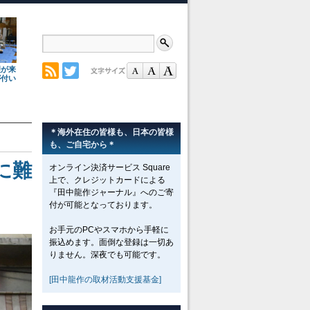
理が来
が付い
＊海外在住の皆様も、日本の皆様
も、ご自宅から＊
に難
オンライン決済サービス Square
上で、クレジットカードによる
『田中龍作ジャーナル』へのご寄
付が可能となっております。
お手元のPCやスマホから手軽に
振込めます。面倒な登録は一切あ
りません。深夜でも可能です。
[田中龍作の取材活動支援基金]