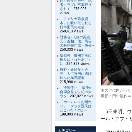
鉢呂経産相辞任 記
者クラブに言葉狩り
されて
- 275,995
views
「アメリカ強欲資
本」に吸い取られる
日本国民の老後
-
269,413 views
財務省2人目の死者
安倍首相、佐川局長
の答弁書作成・係長
-
250,333 views
飯舘村 御用学者に
振り回されたあげく
に
- 224,327 views
枝野・新経産相会
見 大臣官房に逃げ
込んだ暴言記者
-
215,990 views
「冷温停止」 最後の
モスクに向かうザ
合同会見で世紀の大
撮影：田中龍作＝
ウソ
- 207,027 views
「ホームレスお断わ
り」 マック難民は
どこへ行くのか
-
5日未明、ウ
199,003 views
ール・アブ・
カテゴリー