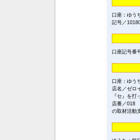
口座：ゆう
記号／1018
口座記号番号／0
口座：ゆう
店名／ゼロ
『セ』を打
店番／018
の取材活動