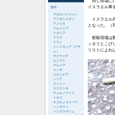
同じ現場にい
イスラエル軍
海外
アゼルバイジャン
イスラエル兵
アフガニスタン
アメリカ
となった。（
アルメニア
イタリア
射殺現場は難
イラク
イラン
ッタリとこび
インドネシア（アチ
リストによれ
ェ）
ウクライナ
エジプト
グルジア
コソボ
コロンビア
シリア
スペイン
スリランカ
チェルノブイリ
トルコ
ナゴルノカラバフ
ハンガリー
バングラデシュ