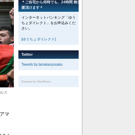
＊ご自宅から何時でも、24時間 御支
援頂けます＊
インターネットバンキング「ゆう
ちょダイレクト」をお申込みくだ
さい。
[ゆうちょダイレクト]
Twitter
Tweets by tanakaryusaku
Powered by WordPress
ブルス
アマ