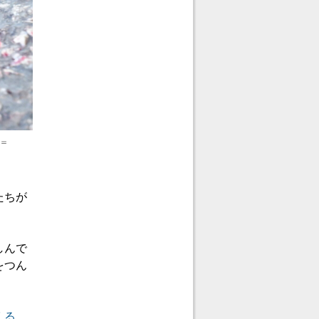
＝
たちが
しんで
をつん
くる。