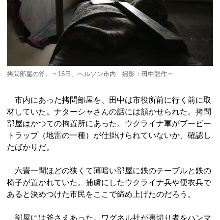
拷問部屋の斧。＝16日、ヘルソン市内 撮影：田中龍作＝
市内にあった拷問部屋を、田中は市役所前に行く前に取
材していた。ナターシャさんの話には頷かせられた。拷問
部屋はかつての拘置所にあった。ウクライナ軍がブービー
トラップ（地雷の一種）が仕掛けられていないか、確認し
たばかりだ。
六畳一間ほどの狭くて薄暗い部屋に鉄のテーブルと鉄の
椅子が置かれていた。捕虜にしたウクライナ兵や便衣兵で
あると決めつけた市民をここで締め上げたのだろう。
部屋には斧さえあった。ワグネル社が裏切り者をハンマ