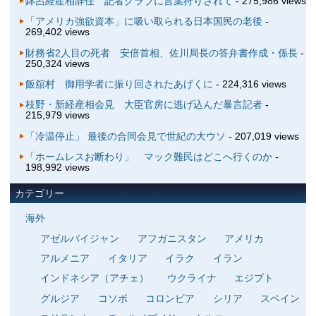
鉢呂経産相辞任 記者クラブに言葉狩りされて
- 275,986 views
「アメリカ強欲資本」に吸い取られる日本国民の老後
-
269,402 views
財務省2人目の死者 安倍首相、佐川局長の答弁書作成・係長
-
250,324 views
飯舘村 御用学者に振り回されたあげくに
- 224,316 views
枝野・新経産相会見 大臣官房に逃げ込んだ暴言記者
-
215,979 views
「冷温停止」 最後の合同会見で世紀の大ウソ
- 207,019 views
「ホームレスお断わり」 マック難民はどこへ行くのか
-
198,992 views
カテゴリー
海外
アゼルバイジャン
アフガニスタン
アメリカ
アルメニア
イタリア
イラク
イラン
インドネシア（アチェ）
ウクライナ
エジプト
グルジア
コソボ
コロンビア
シリア
スペイン