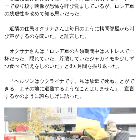
ーで殴り殺す映像が恐怖を呼び覚ましているが、ロシア軍
の残虐性を改めて知る思いだった。
近隣の住民オクサナさんは毎日のように拷問部屋から叫
び声がするのを聞いた、と証言した。
オクサナさんは「ロシア軍の占領期間中はストレスで一
杯だった。隠れていた。貯蔵していたジャガイモを少しず
つ食べて飢えをしのいだ」と8ヵ月間を振り返った。
「ヘルソンはウクライナです。私は故郷で死ぬことがで
きる。よその地に避難するようなことはしません」。宣言
するかのように誇らしげに語った。