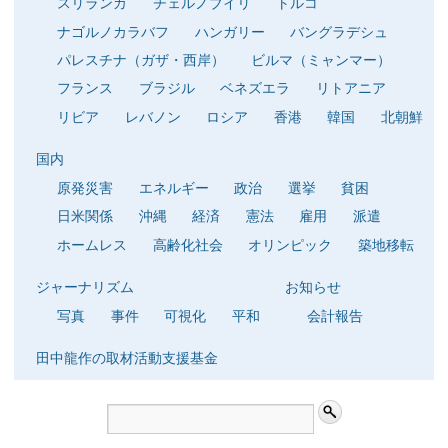
スリランカ
チェルノブイリ
トルコ
ナゴルノカラバフ
ハンガリー
バングラデシュ
パレスチナ（ガザ・西岸）
ビルマ（ミャンマー）
フランス
ブラジル
ベネズエラ
リトアニア
リビア
レバノン
ロシア
香港
韓国
北朝鮮
国内
原発災害
エネルギー
政治
選挙
貧困
日米関係
沖縄
経済
憲法
雇用
派遣
ホームレス
高齢化社会
オリンピック
築地移転
ジャーナリズム
お知らせ
写真
事件
可視化
平和
会計報告
田中龍作の取材活動支援基金