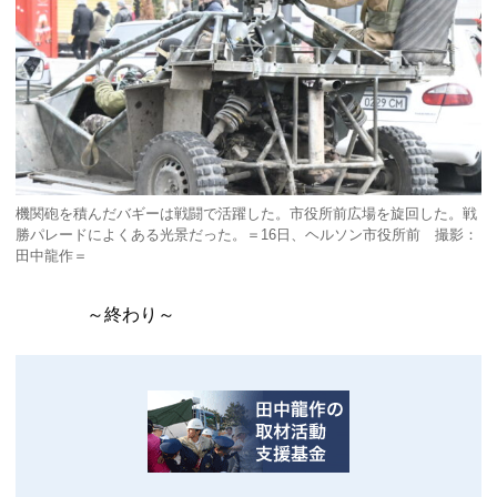
機関砲を積んだバギーは戦闘で活躍した。市役所前広場を旋回した。戦
勝パレードによくある光景だった。＝16日、ヘルソン市役所前 撮影：
田中龍作＝
～終わり～