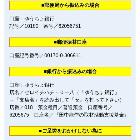
■郵便局から振込みの場合
口座：ゆうちょ銀行
記号／10180 番号／62056751
■郵便振替口座
口座記号番号／00170‐0‐306911
■銀行から振込みの場合
口座：ゆうちょ銀行
店名／ゼロイチハチ・０一八（「ゆうちょ銀行」
→「支店名」を読み出して『セ』を打って下さい）
店番／018 預金種目／普通預金 口座番号／
6205675 口座名／『田中龍作の取材活動支援基金』
■ご足労をおかけしない為に