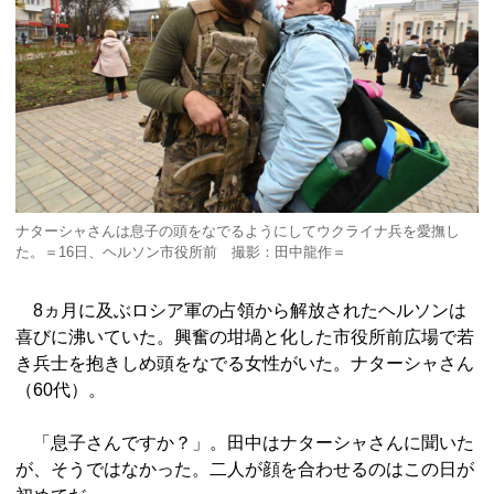
ナターシャさんは息子の頭をなでるようにしてウクライナ兵を愛撫し
た。＝16日、ヘルソン市役所前 撮影：田中龍作＝
8ヵ月に及ぶロシア軍の占領から解放されたヘルソンは
喜びに沸いていた。興奮の坩堝と化した市役所前広場で若
き兵士を抱きしめ頭をなでる女性がいた。ナターシャさん
（60代）。
「息子さんですか？」。田中はナターシャさんに聞いた
が、そうではなかった。二人が顔を合わせるのはこの日が