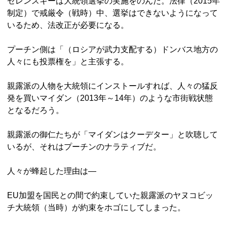
ゼレンスキーは大統領選挙の実施をのんだ。法律（2015年
制定）で戒厳令（戦時）中、選挙はできないようになって
いるため、法改正が必要になる。
プーチン側は「（ロシアが武力支配する）ドンバス地方の
人々にも投票権を」と主張する。
親露派の人物を大統領にインストールすれば、人々の猛反
発を買いマイダン（2013年～14年）のような市街戦状態
となるだろう。
親露派の御仁たちが「マイダンはクーデター」と吹聴して
いるが、それはプーチンのナラティブだ。
人々が蜂起した理由は―
EU加盟を国民との間で約束していた親露派のヤヌコビッ
チ大統領（当時）が約束をホゴにしてしまった。