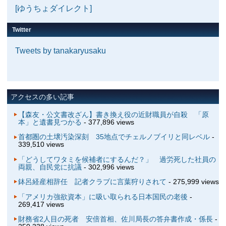
[ゆうちょダイレクト]
Twitter
Tweets by tanakaryusaku
アクセスの多い記事
【森友・公文書改ざん】書き換え役の近財職員が自殺 「原
本」と遺書見つかる
- 377,896 views
首都圏の土壌汚染深刻 35地点でチェルノブイリと同レベル
-
339,510 views
「どうしてワタミを候補者にするんだ？」 過労死した社員の
両親、自民党に抗議
- 302,996 views
鉢呂経産相辞任 記者クラブに言葉狩りされて
- 275,999 views
「アメリカ強欲資本」に吸い取られる日本国民の老後
-
269,417 views
財務省2人目の死者 安倍首相、佐川局長の答弁書作成・係長
-