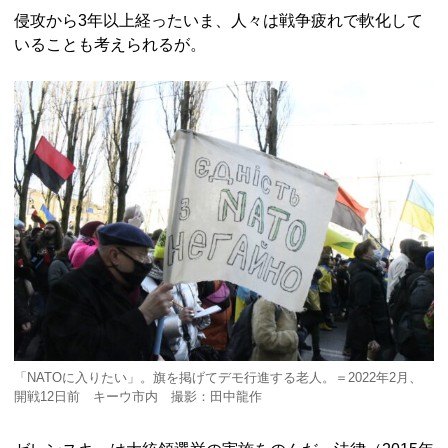
侵攻から3年以上経ったいま、人々は戦争疲れで軟化して
いることも考えられるが。
「NATOに入りたい」。旗を掲げてデモ行進する老人。＝2022年2月、
開戦12日前 キーウ市内 撮影：田中龍作