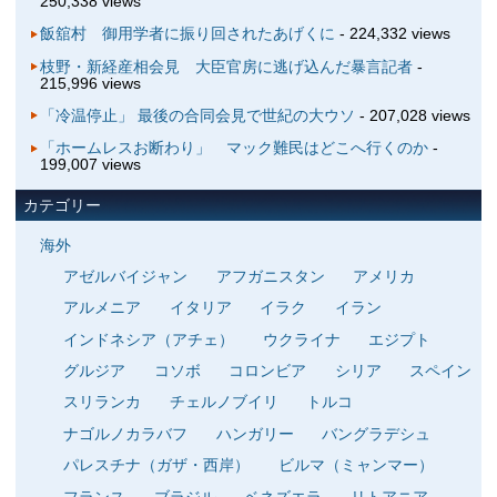
250,338 views
飯舘村 御用学者に振り回されたあげくに
- 224,332 views
枝野・新経産相会見 大臣官房に逃げ込んだ暴言記者
-
215,996 views
「冷温停止」 最後の合同会見で世紀の大ウソ
- 207,028 views
「ホームレスお断わり」 マック難民はどこへ行くのか
-
199,007 views
カテゴリー
海外
アゼルバイジャン
アフガニスタン
アメリカ
アルメニア
イタリア
イラク
イラン
インドネシア（アチェ）
ウクライナ
エジプト
グルジア
コソボ
コロンビア
シリア
スペイン
スリランカ
チェルノブイリ
トルコ
ナゴルノカラバフ
ハンガリー
バングラデシュ
パレスチナ（ガザ・西岸）
ビルマ（ミャンマー）
フランス
ブラジル
ベネズエラ
リトアニア