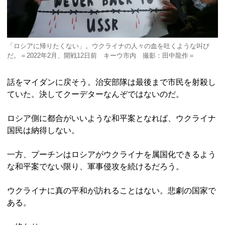
「ロシアに帰りたくない」。ウクライナの人々の血を吐くような叫び
だ。＝2022年2月、開戦12日前 キーウ市内 撮影：田中龍作＝
話をマイダンに戻そう。治安部隊は最後まで市民を射殺し
ていた。決してクーデターなんぞではないのだ。
ロシア側に都合がいいような和平案となれば、ウクライナ
国民は納得しない。
一方、プーチンはロシアがウクライナを属国化できるよう
な和平案でない限り、軍事侵攻を続けるだろう。
ウクライナに真の平和が訪れることはない。悲劇の国家で
ある。