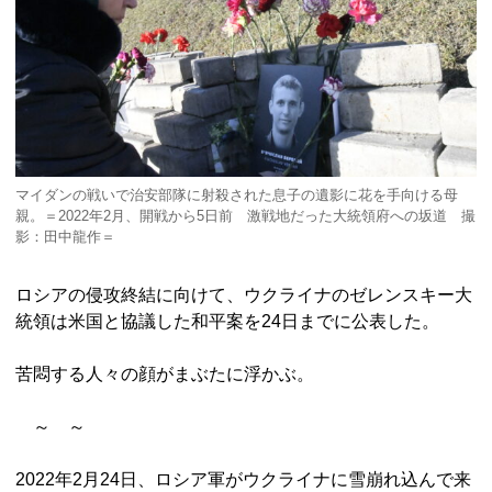
マイダンの戦いで治安部隊に射殺された息子の遺影に花を手向ける母
親。＝2022年2月、開戦から5日前 激戦地だった大統領府への坂道 撮
影：田中龍作＝
ロシアの侵攻終結に向けて、ウクライナのゼレンスキー大
統領は米国と協議した和平案を24日までに公表した。
苦悶する人々の顔がまぶたに浮かぶ。
～ ～
2022年2月24日、ロシア軍がウクライナに雪崩れ込んで来