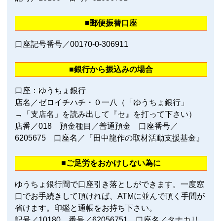
■郵便振替口座
口座記号番号／00170‐0‐306911
■銀行から振込みの場合
口座：ゆうちょ銀行
店名／ゼロイチハチ・０一八（「ゆうちょ銀行」
→「支店名」を読み出して『セ』を打って下さい）
店番／018 預金種目／普通預金 口座番号／
6205675 口座名／『田中龍作の取材活動支援基金』
■ご足労をおかけしない為に
ゆうちょ銀行間で口座引き落としができます。一度窓
口でお手続きして頂ければ、ATMに並んで頂く手間が
省けます。印鑑と通帳をお持ち下さい。
記号／10180 番号／62056751 口座名／タナカリ