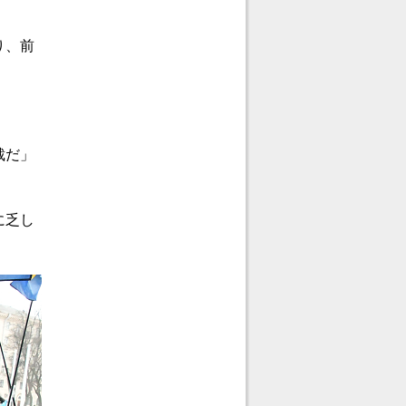
り、前
裁だ」
に乏し