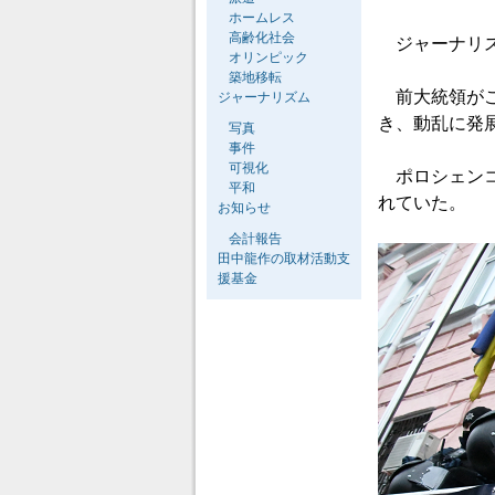
ホームレス
高齢化社会
ジャーナリス
オリンピック
築地移転
前大統領がこ
ジャーナリズム
き、動乱に発
写真
事件
可視化
ポロシェンコ
平和
れていた。
お知らせ
会計報告
田中龍作の取材活動支
援基金