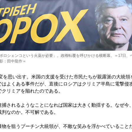
ポロシェンコという火薬が必要」。政権転覆を呼びかける横断幕。＝17日、
影：田中龍作＝
政変を思い出す。米国の支援を受けた市民たちが親露派の大統領
ではよくある事件だが、直後にロシアはクリミア半島に電撃侵
でクリミアを陥れたのである。
捕されるようなことになれば国家は大きく動揺する。なぜ今
裁判なのか。不可解である。
物を狙うプーチン大統領が、不敵な笑みを浮かべていること