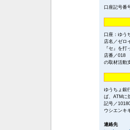
口座記号番号／0
口座：ゆう
店名／ゼロ
『セ』を打
店番／018
の取材活動
ゆうちょ銀
ば、ATM
記号／101
ウシエンキ
連絡先