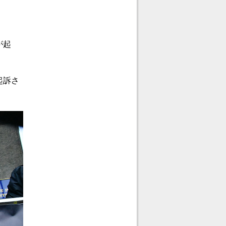
。
が起
起訴さ