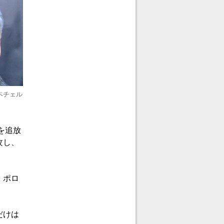
ペチェル
を追放
攻し、
、ポロ
だけは