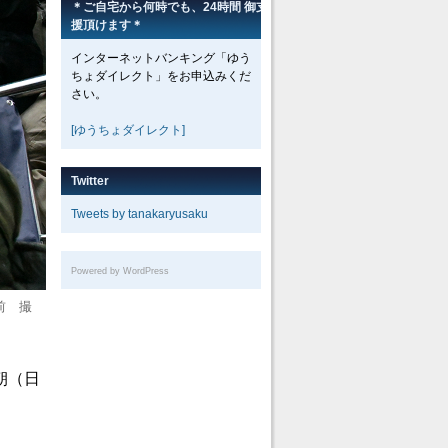
＊ご自宅から何時でも、24時間 御支
援頂けます＊
インターネットバンキング「ゆう
ちょダイレクト」をお申込みくだ
さい。
[ゆうちょダイレクト]
Twitter
Tweets by tanakaryusaku
Powered by WordPress
前 撮
朝（日