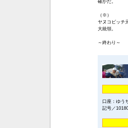
確かだ。
（※）
ヤヌコビッチ
大統領。
～終わり～
口座：ゆう
記号／1018