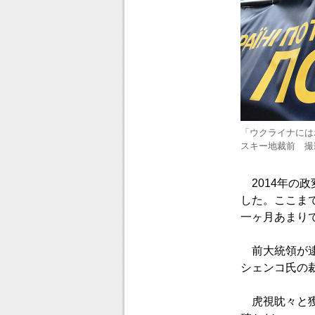
「ウクライナには
スキー地裁前 撮
2014年の
した。ここま
一ヶ月あまり
前大統領が逮
シェンコ氏の
虎視眈々と獲