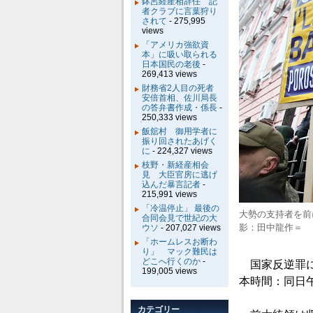
鉢呂経産相辞任 記
者クラブに言葉狩り
されて
- 275,995
views
「アメリカ強欲資
本」に吸い取られる
日本国民の老後
-
269,413 views
財務省2人目の死者
安倍首相、佐川局長
の答弁書作成・係長
-
250,333 views
飯舘村 御用学者に
振り回されたあげく
に
- 224,327 views
枝野・新経産相会
見 大臣官房に逃げ
込んだ暴言記者
-
215,991 views
「冷温停止」 最後の
大勢の支持者を前
合同会見で世紀の大
影：田中龍作＝
ウソ
- 207,027 views
「ホームレスお断わ
り」 マック難民は
どこへ行くのか
-
国家反逆罪に
199,005 views
本時間：同日
カテゴリー