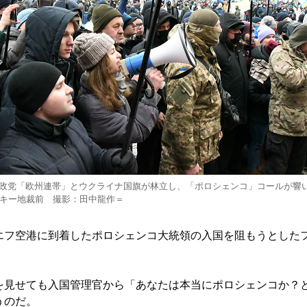
政党「欧州連帯」とウクライナ国旗が林立し、「ポロシェンコ」コールが響
スキー地裁前 撮影：田中龍作＝
フ空港に到着したポロシェンコ大統領の入国を阻もうとした
見せても入国管理官から「あなたは本当にポロシェンコか？
うのだ。