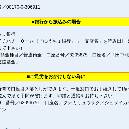
0170‐0‐306911
■銀行から振込みの場合
ちょ銀行
イチハチ・０一八（「ゆうちょ銀行」→「支店名」を読み出し
って下さい）
 預金種目／普通預金 口座番号／6205675 口座名／『田中
支援基金』
■ご足労をおかけしない為に
行間で口座引き落としができます。一度窓口でお手続きして頂
に並んで頂く手間が省けます。印鑑と通帳をお持ち下さい。
80 番号／62056751 口座名／タナカリュウサクノシュザイカ
キン