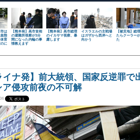
高市は
【熊本発】高市首相
【熊本発】高市総理
イスラエルの主戦場
【被災地】総
天皇陛
の避難所視察が3分
のイカサマ視察、暴
はガザから西岸へと
たらクーラー
も体育
間になった内輪の事
露します
向かう
た
だのに
情教えます
ライナ発】前大統領、国家反逆罪で
シア侵攻前夜の不可解
36