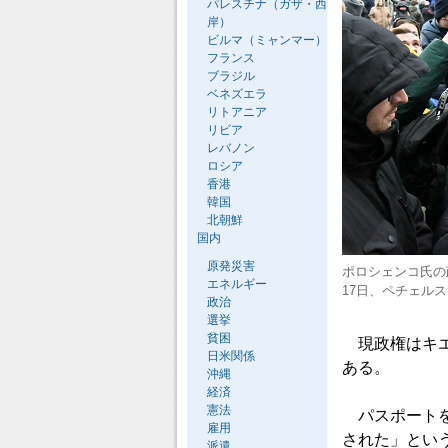
パレスチナ（ガザ・西
岸）
ビルマ（ミャンマー）
フランス
ブラジル
ベネズエラ
リトアニア
リビア
レバノン
ロシア
香港
韓国
北朝鮮
国内
原発災害
ポロシェンコ氏の
エネルギー
17日、ペチェル
政治
選挙
貧困
現政権はキエ
日米関係
ある。
沖縄
経済
憲法
パスポートを
雇用
された」とい
派遣