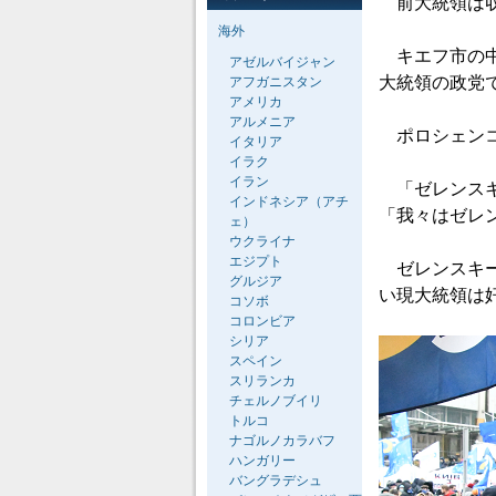
前大統領は収
海外
キエフ市の中
アゼルバイジャン
大統領の政党
アフガニスタン
アメリカ
アルメニア
ポロシェンコ
イタリア
イラク
イラン
「ゼレンスキ
インドネシア（アチ
「我々はゼレ
ェ）
ウクライナ
エジプト
ゼレンスキー
グルジア
い現大統領は
コソボ
コロンビア
シリア
スペイン
スリランカ
チェルノブイリ
トルコ
ナゴルノカラバフ
ハンガリー
バングラデシュ