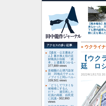
【熊本報告】
来なかった 
下も歴代総理
館に足を運ん
アクセスの多い記事
»
ウクライナ
【森友・公文書改ざ
ん】書き換え役の近
【ウク
財職員が自殺 「原
本」と遺書見つかる
-
廷 ロ
377,889 views
首都圏の土壌汚染深
刻 35地点でチェル
2022年1月17日 20:
ノブイリと同レベル
-
339,501 views
「どうしてワタミを
候補者にするん
だ？」 過労死した
社員の両親、自民党
に抗議
- 302,993
views