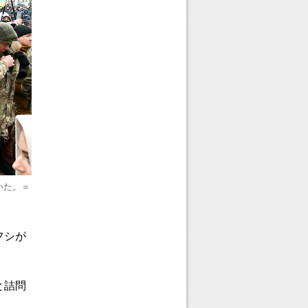
いた。＝
フシが
と詰問