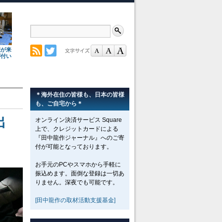
理が来
が付い
＊海外在住の皆様も、日本の皆様
も、ご自宅から＊
出
オンライン決済サービス Square
上で、クレジットカードによる
『田中龍作ジャーナル』へのご寄
付が可能となっております。
お手元のPCやスマホから手軽に
振込めます。面倒な登録は一切あ
りません。深夜でも可能です。
[田中龍作の取材活動支援基金]