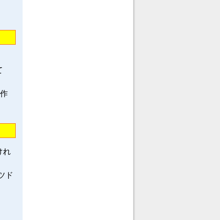
て
龍作
けれ
ツド