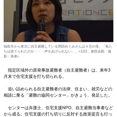
福島市から東京に自主避難している岡田めぐみさんは４児の母。「私た
ちは捨てられたのか・・・声をあげられない」。=12日、参院会館 撮
影：筆者=
指定区域外の原発事故避難者（自主避難者）は、来年3
月末で住宅支援を打ち切られる。
追い詰められる自主避難者の法律、住まい、就労などの
相談に乗る「避難の協同センター」がきょう、発足した。
センターは弁護士、住宅支援NPO、自主避難当事者など
から成る。住宅支援の打ち切りに反対する政策提言も行っ