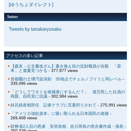
[ゆうちょダイレクト]
Twitter
Tweets by tanakaryusaku
アクセスの多い記事
【森友・公文書改ざん】書き換え役の近財職員が自殺 「原
本」と遺書見つかる
- 377,877 views
首都圏の土壌汚染深刻 35地点でチェルノブイリと同レベル
-
339,496 views
「どうしてワタミを候補者にするんだ？」 過労死した社員の
両親、自民党に抗議
- 302,984 views
鉢呂経産相辞任 記者クラブに言葉狩りされて
- 275,991 views
「アメリカ強欲資本」に吸い取られる日本国民の老後
-
269,408 views
財務省2人目の死者 安倍首相、佐川局長の答弁書作成・係長
-
250,329 views