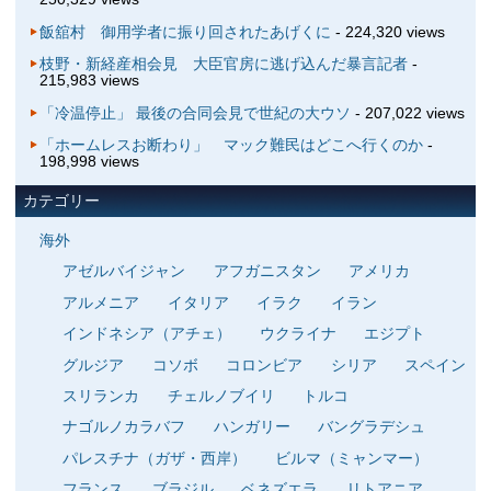
飯舘村 御用学者に振り回されたあげくに
- 224,320 views
枝野・新経産相会見 大臣官房に逃げ込んだ暴言記者
-
215,983 views
「冷温停止」 最後の合同会見で世紀の大ウソ
- 207,022 views
「ホームレスお断わり」 マック難民はどこへ行くのか
-
198,998 views
カテゴリー
海外
アゼルバイジャン
アフガニスタン
アメリカ
アルメニア
イタリア
イラク
イラン
インドネシア（アチェ）
ウクライナ
エジプト
グルジア
コソボ
コロンビア
シリア
スペイン
スリランカ
チェルノブイリ
トルコ
ナゴルノカラバフ
ハンガリー
バングラデシュ
パレスチナ（ガザ・西岸）
ビルマ（ミャンマー）
フランス
ブラジル
ベネズエラ
リトアニア