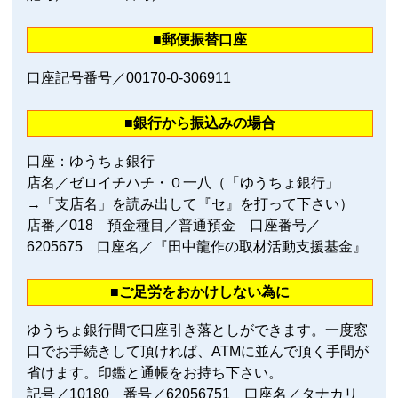
■郵便振替口座
口座記号番号／00170‐0‐306911
■銀行から振込みの場合
口座：ゆうちょ銀行
店名／ゼロイチハチ・０一八（「ゆうちょ銀行」
→「支店名」を読み出して『セ』を打って下さい）
店番／018 預金種目／普通預金 口座番号／
6205675 口座名／『田中龍作の取材活動支援基金』
■ご足労をおかけしない為に
ゆうちょ銀行間で口座引き落としができます。一度窓
口でお手続きして頂ければ、ATMに並んで頂く手間が
省けます。印鑑と通帳をお持ち下さい。
記号／10180 番号／62056751 口座名／タナカリ