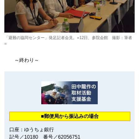
「避難の協同センター」発足記者会見。=12日、参院会館 撮影：筆者
=
～終わり～
■郵便局から振込みの場合
口座：ゆうちょ銀行
記号／10180 番号／62056751