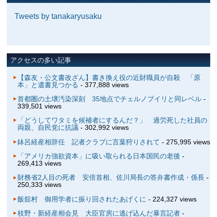
Tweets by tanakaryusaku
アクセスの多い記事
【森友・公文書改ざん】書き換え役の近財職員が自殺 「原
本」と遺書見つかる
- 377,888 views
首都圏の土壌汚染深刻 35地点でチェルノブイリと同レベル
-
339,501 views
「どうしてワタミを候補者にするんだ？」 過労死した社員の
両親、自民党に抗議
- 302,992 views
鉢呂経産相辞任 記者クラブに言葉狩りされて
- 275,995 views
「アメリカ強欲資本」に吸い取られる日本国民の老後
-
269,413 views
財務省2人目の死者 安倍首相、佐川局長の答弁書作成・係長
-
250,333 views
飯舘村 御用学者に振り回されたあげくに
- 224,327 views
枝野・新経産相会見 大臣官房に逃げ込んだ暴言記者
-