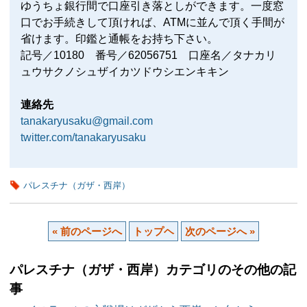
ゆうちょ銀行間で口座引き落としができます。一度窓
口でお手続きして頂ければ、ATMに並んで頂く手間が
省けます。印鑑と通帳をお持ち下さい。
記号／10180 番号／62056751 口座名／タナカリ
ュウサクノシュザイカツドウシエンキキン
連絡先
tanakaryusaku@gmail.com
twitter.com/tanakaryusaku
パレスチナ（ガザ・西岸）
« 前のページへ
トップヘ
次のページへ »
パレスチナ（ガザ・西岸）カテゴリのその他の記
事