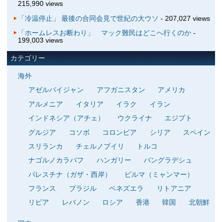
215,990 views
「冷温停止」 最後の合同会見で世紀の大ウソ
- 207,027 views
「ホームレスお断わり」 マック難民はどこへ行くのか
-
199,003 views
カテゴリー
海外
アゼルバイジャン
アフガニスタン
アメリカ
アルメニア
イタリア
イラク
イラン
インドネシア（アチェ）
ウクライナ
エジプト
グルジア
コソボ
コロンビア
シリア
スペイン
スリランカ
チェルノブイリ
トルコ
ナゴルノカラバフ
ハンガリー
バングラデシュ
パレスチナ（ガザ・西岸）
ビルマ（ミャンマー）
フランス
ブラジル
ベネズエラ
リトアニア
リビア
レバノン
ロシア
香港
韓国
北朝鮮