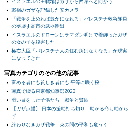
イスラエルの主戦場はガザから西岸へと向かう
戦禍のガザを記録した安カメラ
「戦争を止めれば豊かになれる」パレスチナ救急隊員
の夢壊す高市の武器輸出
イスラエルのドローンはラマダン明けで着飾ったガザ
の女の子を殺害した
極右大臣「パレスチナ人の住む所はなくなる」が現実
になってきた
写真カテゴリのその他の記事
富める者にも貧しき者にも 平等に咲く桜
写真で綴る東京都知事選2020
暗い目をした子供たち 戦争と貧困
【ガザ点描】 日本の援助打ち切り 助かる命も助から
ず
終わりなきガザ戦争 束の間の平和も危うく