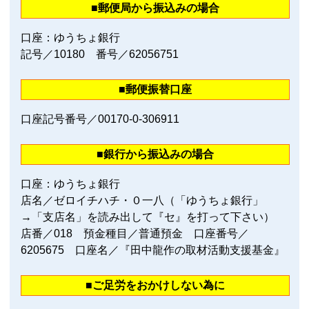
■郵便局から振込みの場合
口座：ゆうちょ銀行
記号／10180 番号／62056751
■郵便振替口座
口座記号番号／00170‐0‐306911
■銀行から振込みの場合
口座：ゆうちょ銀行
店名／ゼロイチハチ・０一八（「ゆうちょ銀行」
→「支店名」を読み出して『セ』を打って下さい）
店番／018 預金種目／普通預金 口座番号／
6205675 口座名／『田中龍作の取材活動支援基金』
■ご足労をおかけしない為に