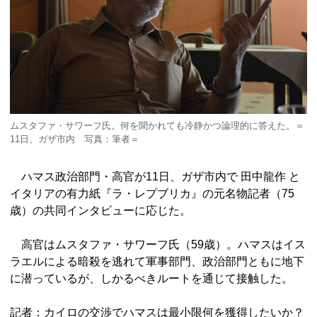
ムスタファ・サワーフ氏。何を聞かれても冷静かつ論理的に答えた。＝
11日、ガザ市内 写真：筆者＝
ハマス政治部門・高官が11日、ガザ市内で 田中龍作 と
イタリアの有力紙『ラ・レプブリカ』の元名物記者（75
歳）の共同インタビューに応じた。
高官はムスタファ・サワーフ氏（59歳）。ハマスはイス
ラエルによる暗殺を逃れて軍事部門、政治部門ともに地下
に潜っているが、しかるべきルートを通じて接触した。
記者：カイロの交渉でハマスは最小限何を獲得したいか？