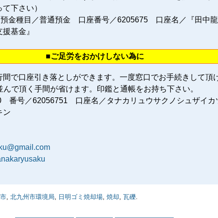
って下さい）
 預金種目／普通預金 口座番号／6205675 口座名／『田中
支援基金』
■ご足労をおかけしない為に
行間で口座引き落としができます。一度窓口でお手続きして頂
に並んで頂く手間が省けます。印鑑と通帳をお持ち下さい。
80 番号／62056751 口座名／タナカリュウサクノシュザイカ
キン
aku@gmail.com
tanakaryusaku
市
,
北九州市環境局
,
日明ゴミ焼却場
,
焼却
,
瓦礫
.