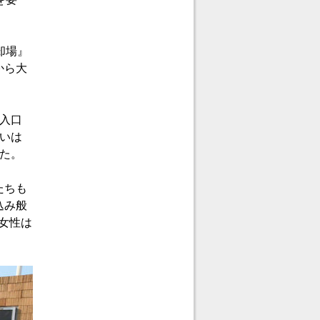
却場』
から大
入口
いは
た。
たちも
込み般
女性は