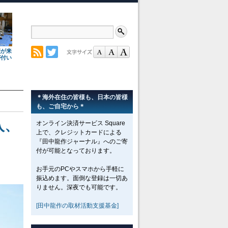
理が来
が付い
＊海外在住の皆様も、日本の皆様
も、ご自宅から＊
入、
オンライン決済サービス Square
上で、クレジットカードによる
『田中龍作ジャーナル』へのご寄
付が可能となっております。
お手元のPCやスマホから手軽に
振込めます。面倒な登録は一切あ
りません。深夜でも可能です。
[田中龍作の取材活動支援基金]