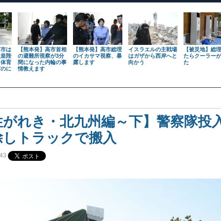
高市は
【熊本発】高市首相
【熊本発】高市総理
イスラエルの主戦場
【被災地】総
天皇陛
の避難所視察が3分
のイカサマ視察、暴
はガザから西岸へと
たらクーラー
も体育
間になった内輪の事
露します
向かう
た
だのに
情教えます
性がれき・北九州編～下】警察隊投
除しトラックで搬入
43