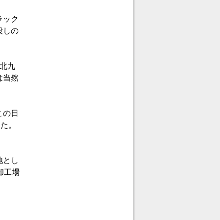
ラック
殺しの
北九
は当然
この日
った。
地とし
却工場