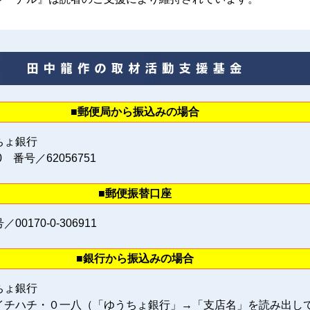
■郵便局から振込みの場合
ちょ銀行
0 番号／62056751
■郵便振替口座
0170‐0‐306911
■銀行から振込みの場合
ちょ銀行
イチハチ・０一八（「ゆうちょ銀行」→「支店名」を読み出し