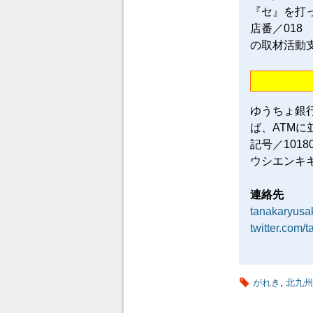
『セ』を打
店番／018
の取材活動
ゆうちょ銀
ば、ATM
記号／101
ウシエンキ
連絡先
tanakaryus
twitter.com/
がれき
,
北九州