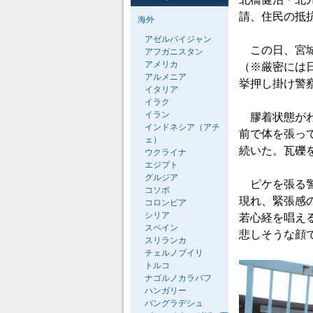
請、住民の抵
海外
アゼルバイジャン
この日、宮城
アフガニスタン
アメリカ
（※厳密には
アルメニア
挙押し掛け警
イタリア
イラク
イラン
膠着状態がわ
インドネシア（アチ
前で体を張っ
ェ）
続いた。瓦礫
ウクライナ
エジプト
グルジア
ピケを張る警
コソボ
現れ、緊張感
コロンビア
シリア
若心経を唱え
スペイン
悲しそうな顔
スリランカ
チェルノブイリ
トルコ
ナゴルノカラバフ
ハンガリー
バングラデシュ