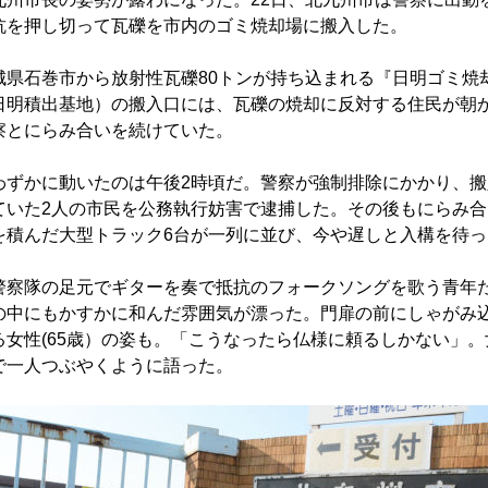
抗を押し切って瓦礫を市内のゴミ焼却場に搬入した。
県石巻市から放射性瓦礫80トンが持ち込まれる『日明ゴミ焼
日明積出基地）の搬入口には、瓦礫の焼却に反対する住民が朝
察とにらみ合いを続けていた。
ずかに動いたのは午後2時頃だ。警察が強制排除にかかり、搬
ていた2人の市民を公務執行妨害で逮捕した。その後もにらみ合
を積んだ大型トラック6台が一列に並び、今や遅しと入構を待っ
察隊の足元でギターを奏で抵抗のフォークソングを歌う青年
の中にもかすかに和んだ雰囲気が漂った。門扉の前にしゃがみ
る女性(65歳）の姿も。「こうなったら仏様に頼るしかない」。
で一人つぶやくように語った。