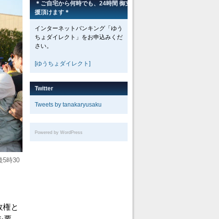
＊ご自宅から何時でも、24時間 御支
援頂けます＊
インターネットバンキング「ゆう
ちょダイレクト」をお申込みくだ
さい。
[ゆうちょダイレクト]
Twitter
Tweets by tanakaryusaku
Powered by WordPress
5時30
政権と
を要