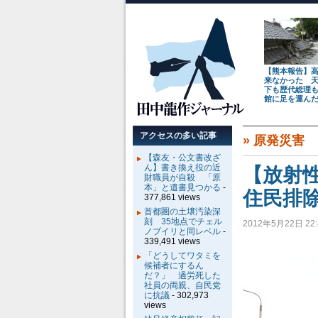
【熊本報告】
来なかった 
下も歴代総理
館に足を運ん
アクセスの多い記事
»
原発災害
【森友・公文書改ざ
ん】書き換え役の近
【放射
財職員が自殺 「原
本」と遺書見つかる
-
住民排
377,861 views
首都圏の土壌汚染深
刻 35地点でチェル
2012年5月22日 22:
ノブイリと同レベル
-
339,491 views
「どうしてワタミを
候補者にするん
だ？」 過労死した
社員の両親、自民党
に抗議
- 302,973
views