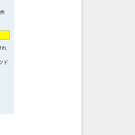
龍作
けれ
ツド