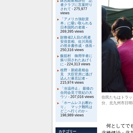
鉢呂経産相辞任 記
者クラブに言葉狩り
されて
- 275,977
views
「アメリカ強欲資
本」に吸い取られる
日本国民の老後
-
269,395 views
財務省2人目の死者
安倍首相、佐川局長
の答弁書作成・係長
-
250,316 views
飯舘村 御用学者に
振り回されたあげく
に
- 224,313 views
枝野・新経産相会
見 大臣官房に逃げ
込んだ暴言記者
-
215,974 views
「冷温停止」 最後の
合同会見で世紀の大
ウソ
- 207,016 views
住民たちはトラッ
「ホームレスお断わ
分、北九州市日明
り」 マック難民は
どこへ行くのか
-
198,989 views
何としてでも
カテゴリー
北橋健治・北