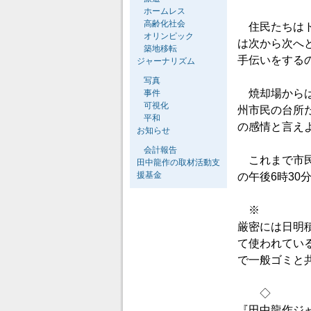
ホームレス
高齢化社会
住民たちはト
オリンピック
は次から次へ
築地移転
手伝いをする
ジャーナリズム
写真
焼却場からは
事件
可視化
州市民の台所
平和
の感情と言え
お知らせ
会計報告
これまで市民
田中龍作の取材活動支
援基金
の午後6時3
※
厳密には日明
て使われてい
で一般ゴミと
◇
『田中龍作ジ