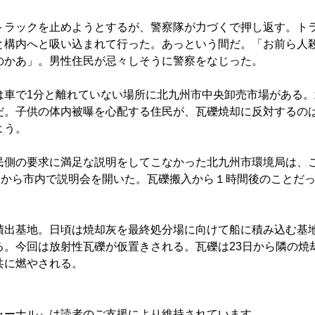
ラックを止めようとするが、警察隊が力づくで押し返す。ト
と構内へと吸い込まれて行った。あっという間だ。「お前ら人
のかあ」。男性住民が忌々しそうに警察をなじった。
車で1分と離れていない場所に北九州市中央卸売市場がある。
だ。子供の体内被曝を心配する住民が、瓦礫焼却に反対するの
よう。
側の要求に満足な説明をしてこなかった北九州市環境局は、
0分から市内で説明会を開いた。瓦礫搬入から１時間後のことだ
積出基地。日頃は焼却灰を最終処分場に向けて船に積み込む基
る。今回は放射性瓦礫が仮置きされる。瓦礫は23日から隣の焼
共に燃やされる。
ャーナル』は読者のご支援により維持されています。