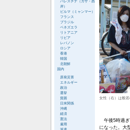
パレスチナ（ガザ・西
岸）
ビルマ（ミャンマー）
フランス
ブラジル
ベネズエラ
リトアニア
リビア
レバノン
ロシア
香港
韓国
北朝鮮
国内
原発災害
エネルギー
政治
選挙
女性（右）は般若
貧困
日米関係
沖縄
経済
憲法
午後5時過ぎ
雇用
になった。大
派遣