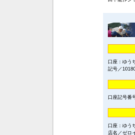
口座：ゆう
記号／1018
口座記号番号／0
口座：ゆう
店名／ゼロ