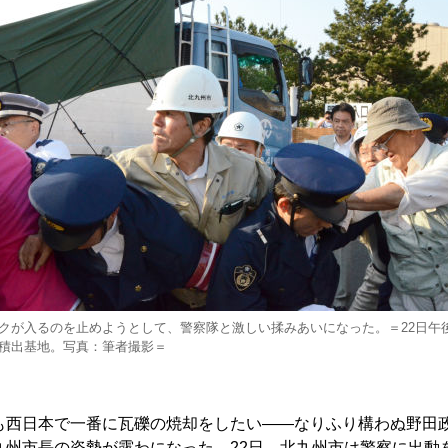
クが入るのを止めようとして、警察隊と激しい揉みあいになった。＝22日午後
積出基地。写真：筆者撮影＝
西日本で一番に瓦礫の焼却をしたい――なりふり構わぬ野田
九州市長の姿勢が露わになった。22日、北九州市は警察に出動