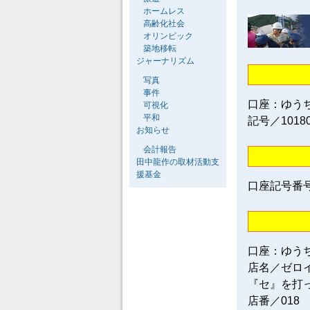
ホームレス
高齢化社会
オリンピック
築地移転
ジャーナリズム
写真
事件
口座：ゆう
可視化
平和
記号／1018
お知らせ
会計報告
田中龍作の取材活動支
援基金
口座記号番号／0
口座：ゆう
店名／ゼロ
『セ』を打
店番／018