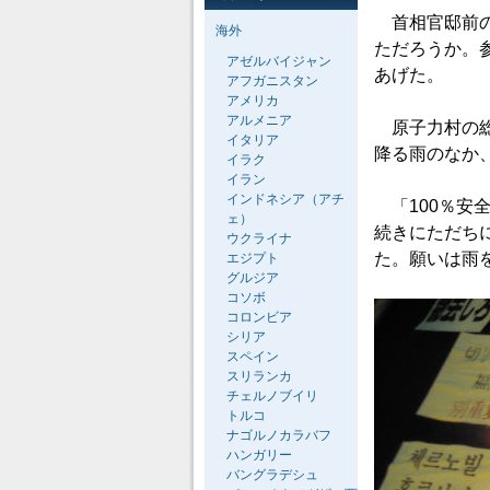
首相官邸前の
海外
ただろうか。
アゼルバイジャン
あげた。
アフガニスタン
アメリカ
アルメニア
原子力村の総
イタリア
降る雨のなか
イラク
イラン
インドネシア（アチ
「100％安
ェ）
続きにただち
ウクライナ
た。願いは雨
エジプト
グルジア
コソボ
コロンビア
シリア
スペイン
スリランカ
チェルノブイリ
トルコ
ナゴルノカラバフ
ハンガリー
バングラデシュ