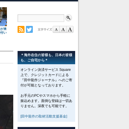
理が来
が付い
＊海外在住の皆様も、日本の皆様
も、ご自宅から＊
オンライン決済サービス Square
上で、クレジットカードによる
『田中龍作ジャーナル』へのご寄
付が可能となっております。
お手元のPCやスマホから手軽に
振込めます。面倒な登録は一切あ
りません。深夜でも可能です。
[田中龍作の取材活動支援基金]