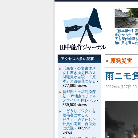
【熊本報告】
来なかった 
下も歴代総理
館に足を運ん
アクセスの多い記事
»
原発災害
【森友・公文書改ざ
ん】書き換え役の近
雨ニモ
財職員が自殺 「原
本」と遺書見つかる
-
377,895 views
2012年4月27日 20:
首都圏の土壌汚染深
刻 35地点でチェル
ノブイリと同レベル
-
339,509 views
「どうしてワタミを
候補者にするん
だ？」 過労死した
社員の両親、自民党
に抗議
- 302,996
views