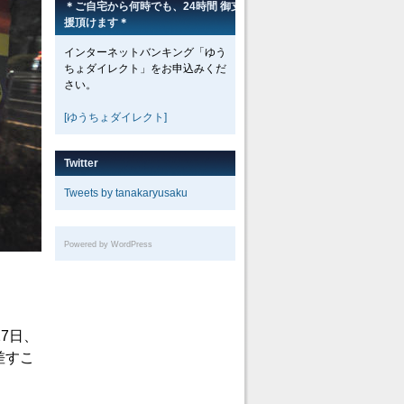
＊ご自宅から何時でも、24時間 御支
援頂けます＊
インターネットバンキング「ゆう
ちょダイレクト」をお申込みくだ
さい。
[ゆうちょダイレクト]
Twitter
Tweets by tanakaryusaku
Powered by WordPress
7日、
差すこ