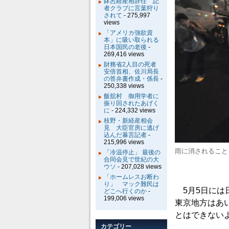
鉢呂経産相辞任 記
者クラブに言葉狩り
されて
- 275,997
views
「アメリカ強欲資
本」に吸い取られる
日本国民の老後
-
269,416 views
財務省2人目の死者
安倍首相、佐川局長
の答弁書作成・係長
-
250,338 views
飯舘村 御用学者に
振り回されたあげく
に
- 224,332 views
枝野・新経産相会
見 大臣官房に逃げ
込んだ暴言記者
-
215,996 views
雨に消されること
「冷温停止」 最後の
合同会見で世紀の大
ウソ
- 207,028 views
「ホームレスお断わ
り」 マック難民は
5月5日には
どこへ行くのか
-
199,006 views
東京地方はあ
とはできない
カテゴリー