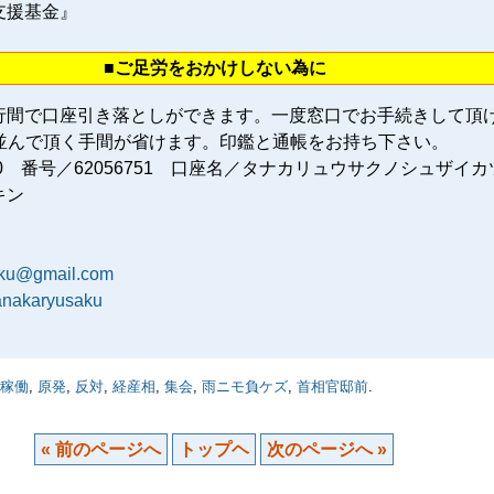
支援基金』
■ご足労をおかけしない為に
行間で口座引き落としができます。一度窓口でお手続きして頂
に並んで頂く手間が省けます。印鑑と通帳をお持ち下さい。
80 番号／62056751 口座名／タナカリュウサクノシュザイカ
キン
aku@gmail.com
tanakaryusaku
稼働
,
原発
,
反対
,
経産相
,
集会
,
雨ニモ負ケズ
,
首相官邸前
.
« 前のページへ
トップヘ
次のページへ »