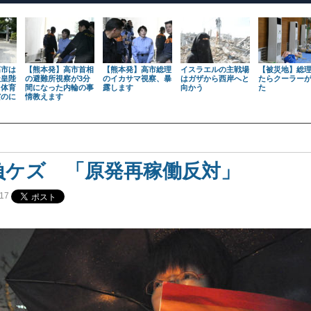
高市は
【熊本発】高市首相
【熊本発】高市総理
イスラエルの主戦場
【被災地】総
天皇陛
の避難所視察が3分
のイカサマ視察、暴
はガザから西岸へと
たらクーラー
も体育
間になった内輪の事
露します
向かう
た
だのに
情教えます
負ケズ 「原発再稼働反対」
17