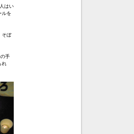
人はい
ールを
、そぼ
その手
られ