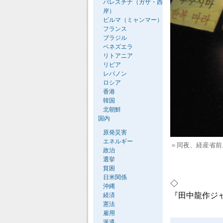
パレスチナ（ガザ・西
岸）
ビルマ（ミャンマー）
フランス
ブラジル
ベネズエラ
リトアニア
リビア
レバノン
ロシア
香港
韓国
北朝鮮
国内
原発災害
エネルギー
＝同夜、経産省前
政治
選挙
貧困
日米関係
◇
沖縄
『田中龍作ジ
経済
憲法
雇用
派遣