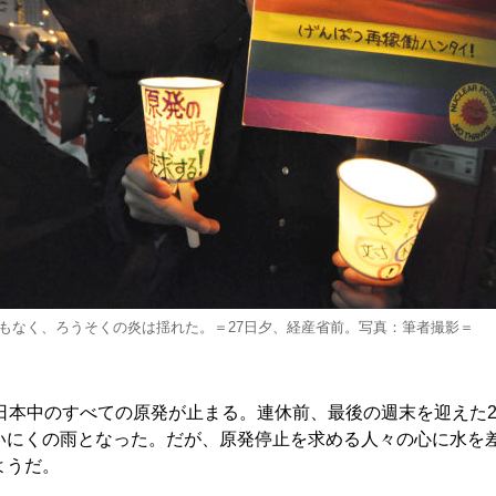
もなく、ろうそくの炎は揺れた。＝27日夕、経産省前。写真：筆者撮影＝
日本中のすべての原発が止まる。連休前、最後の週末を迎えた2
いにくの雨となった。だが、原発停止を求める人々の心に水を
ようだ。