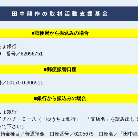
■郵便局から振込みの場合
ちょ銀行
0 番号／62056751
■郵便振替口座
0170‐0‐306911
■銀行から振込みの場合
ちょ銀行
イチハチ・０一八（「ゆうちょ銀行」→「支店名」を読み出し
って下さい）
 預金種目／普通預金 口座番号／6205675 口座名／『田中