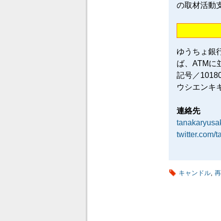
の取材活動
ゆうちょ銀
ば、ATM
記号／101
ウシエンキ
連絡先
tanakaryus
twitter.com/
キャンドル
,
再