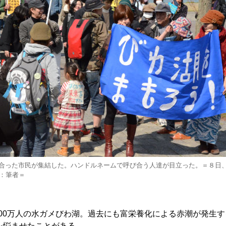
呼びかけ合った市民が集結した。ハンドルネームで呼び合う人達が目立った。＝８日
：筆者＝
400万人の水ガメびわ湖。過去にも富栄養化による赤潮が発生す
を悩ませたことがある。