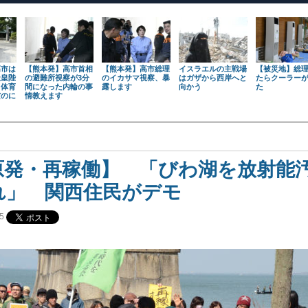
高市は
【熊本発】高市首相
【熊本発】高市総理
イスラエルの主戦場
【被災地】総
天皇陛
の避難所視察が3分
のイカサマ視察、暴
はガザから西岸へと
たらクーラー
も体育
間になった内輪の事
露します
向かう
た
だのに
情教えます
原発・再稼働】 「びわ湖を放射能
れ」 関西住民がデモ
5