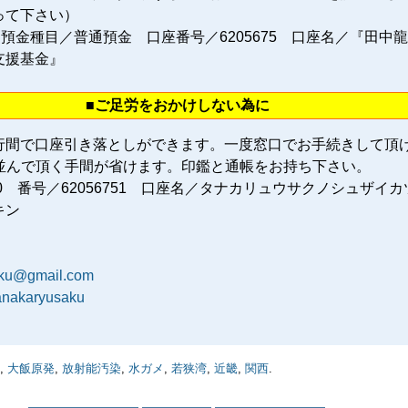
って下さい）
 預金種目／普通預金 口座番号／6205675 口座名／『田中
支援基金』
■ご足労をおかけしない為に
行間で口座引き落としができます。一度窓口でお手続きして頂
に並んで頂く手間が省けます。印鑑と通帳をお持ち下さい。
80 番号／62056751 口座名／タナカリュウサクノシュザイカ
キン
aku@gmail.com
tanakaryusaku
,
大飯原発
,
放射能汚染
,
水ガメ
,
若狭湾
,
近畿
,
関西
.