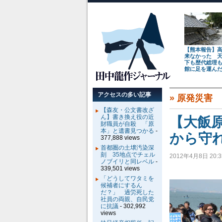
【熊本報告】
来なかった 
下も歴代総理
館に足を運ん
アクセスの多い記事
»
原発災害
【森友・公文書改ざ
ん】書き換え役の近
【大飯
財職員が自殺 「原
本」と遺書見つかる
-
から守
377,888 views
首都圏の土壌汚染深
刻 35地点でチェル
2012年4月8日 20:3
ノブイリと同レベル
-
339,501 views
「どうしてワタミを
候補者にするん
だ？」 過労死した
社員の両親、自民党
に抗議
- 302,992
views