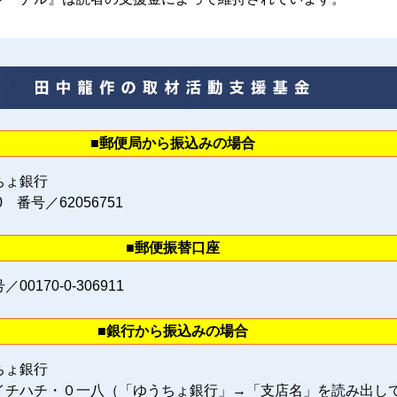
■郵便局から振込みの場合
ちょ銀行
0 番号／62056751
■郵便振替口座
0170‐0‐306911
■銀行から振込みの場合
ちょ銀行
イチハチ・０一八（「ゆうちょ銀行」→「支店名」を読み出し