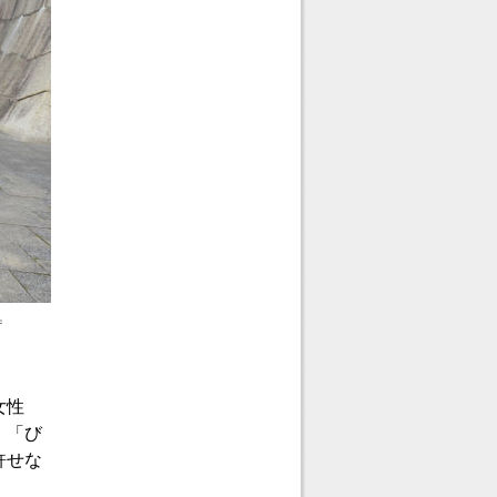
＝
女性
。「び
許せな