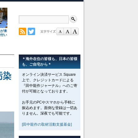
理が来
が付い
＊海外在住の皆様も、日本の皆様
も、ご自宅から＊
汚染
オンライン決済サービス Square
上で、クレジットカードによる
『田中龍作ジャーナル』へのご寄
付が可能となっております。
お手元のPCやスマホから手軽に
振込めます。面倒な登録は一切あ
りません。深夜でも可能です。
[田中龍作の取材活動支援基金]