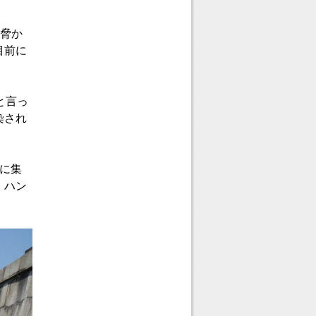
く脅か
目前に
と言っ
染され
に集
、ハン