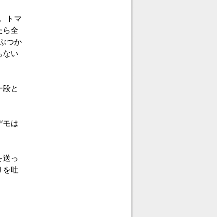
た。トマ
たら全
にぶつか
もない
一段と
デモは
を送っ
りを吐