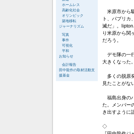
ホームレス
高齢化社会
米原市から駆け
オリンピック
ト、パプリカ
築地移転
滅だ」。lip
ジャーナリズム
り米原から関
写真
だろう。
事件
可視化
平和
デモ隊の一行
お知らせ
大きくなった
会計報告
田中龍作の取材活動支
援基金
多くの脱原発
見たことがな
福島出身のバ
た。メンバー
き出すように
◇
『田中龍作ジ