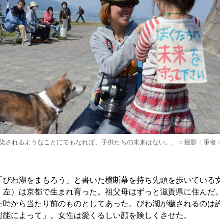
染されるようなことにでもなれば、子供たちの未来はない。。＝撮影：筆者
びわ湖をまもろう」と書いた横断幕を持ち先頭を歩いている
・左）は京都で生まれ育った。祖父母はずっと滋賀県に住んだ
た時から当たり前のものとしてあった。びわ湖が穢されるのは
射能によって」。女性は愛くるしい顔を険しくさせた。