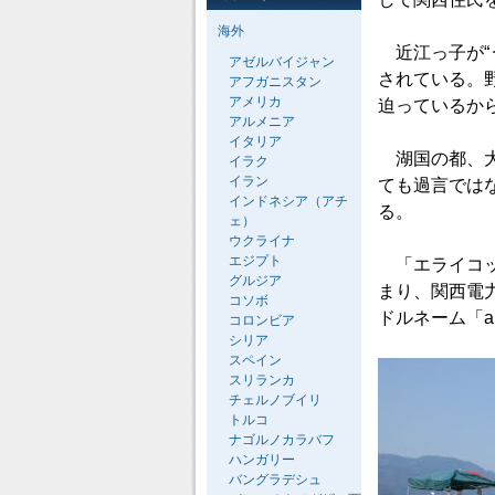
海外
近江っ子が“
アゼルバイジャン
されている。
アフガニスタン
アメリカ
迫っているか
アルメニア
イタリア
湖国の都、大
イラク
イラン
ても過言では
インドネシア（アチ
る。
ェ）
ウクライナ
エジプト
「エライコッ
グルジア
まり、関西電
コソボ
ドルネーム「ab
コロンビア
シリア
スペイン
スリランカ
チェルノブイリ
トルコ
ナゴルノカラバフ
ハンガリー
バングラデシュ