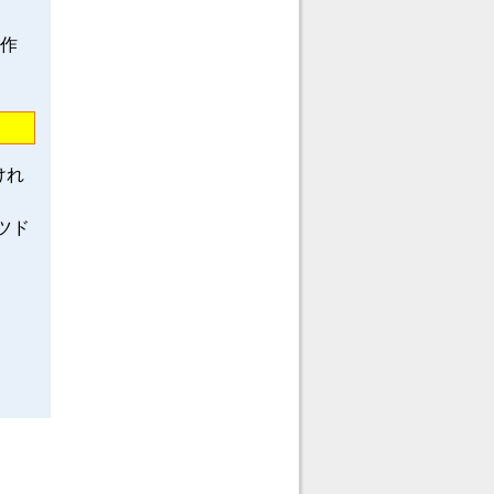
龍作
けれ
ツド