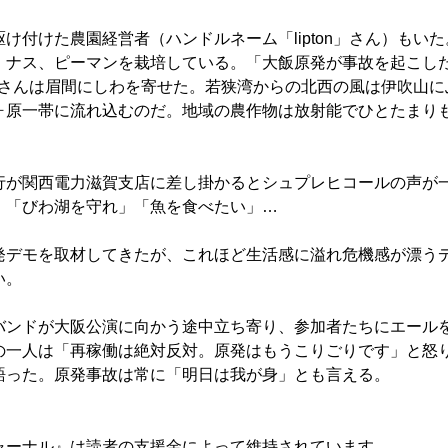
付けた農園経営者（ハンドルネーム「lipton」さん）もい
、ナス、ピーマンを栽培している。「大飯原発が事故を起こし
tonさんは眉間にしわを寄せた。若狭湾からの北西の風は伊吹山
ヶ原一帯に流れ込むのだ。地域の農作物は放射能でひとたまり
が関西電力滋賀支店に差し掛かるとシュプレヒコールの声が
。「びわ湖を守れ」「魚を食べたい」…
デモを取材してきたが、これほど生活感に溢れ危機感が漂う
い。
ンドが大阪公演に向かう途中立ち寄り、参加者たちにエール
の一人は「再稼働は絶対反対。原発はもうこりごりです」と怒
語った。原発事故は常に「明日は我が身」とも言える。
ャーナル』は読者の支援金によって維持されています。