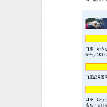
口座：ゆう
記号／1018
口座記号番号／0
口座：ゆう
店名／ゼロ