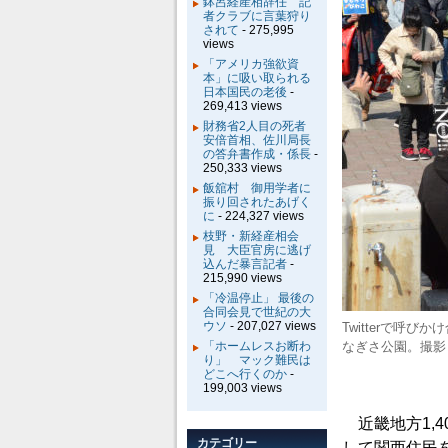
鉢呂経産相辞任 記
者クラブに言葉狩り
されて
- 275,995
views
「アメリカ強欲資
本」に吸い取られる
日本国民の老後
-
269,413 views
財務省2人目の死者
安倍首相、佐川局長
の答弁書作成・係長
-
250,333 views
飯舘村 御用学者に
振り回されたあげく
に
- 224,327 views
枝野・新経産相会
見 大臣官房に逃げ
込んだ暴言記者
-
215,990 views
「冷温停止」 最後の
合同会見で世紀の大
ウソ
- 207,027 views
Twitterで
「ホームレスお断わ
なぎさ公園。撮影
り」 マック難民は
どこへ行くのか
-
199,003 views
近畿地方1,
カテゴリー
して関西住民