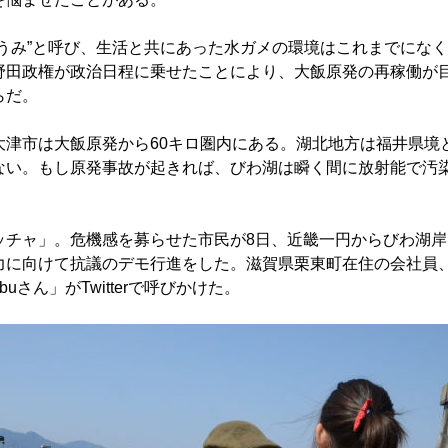
うみ”と呼び、生活と共にあった水ガメの環境はこれまでにな
野田政権が政治日程に乗せたことにより、大飯原発の再稼働が
らだ。
津市は大飯原発から60キロ圏内にある。湖北地方は福井県境
ない。もし原発事故が起きれば、びわ湖は瞬く間に放射能で汚
チャ」。危機感を募らせた市民が8日、近畿一円からびわ湖岸
力に向けて抗議のデモ行進をした。滋賀県栗東町在住の会社員
uさん」がTwitterで呼びかけた。