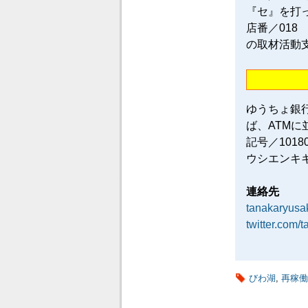
『セ』を打
店番／018
の取材活動
ゆうちょ銀
ば、ATM
記号／101
ウシエンキ
連絡先
tanakaryus
twitter.com/
びわ湖
,
再稼働