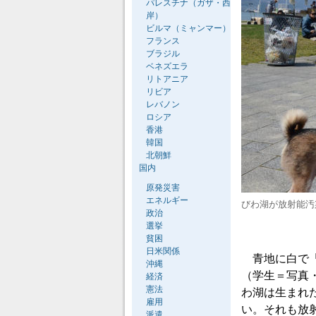
パレスチナ（ガザ・西
岸）
ビルマ（ミャンマー）
フランス
ブラジル
ベネズエラ
リトアニア
リビア
レバノン
ロシア
香港
韓国
北朝鮮
国内
原発災害
エネルギー
びわ湖が放射能汚
政治
選挙
貧困
日米関係
青地に白で「
沖縄
（学生＝写真
経済
憲法
わ湖は生まれ
雇用
い。それも放
派遣