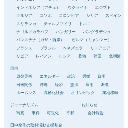
インドネシア（アチェ）
ウクライナ
エジプト
グルジア
コソボ
コロンビア
シリア
スペイン
スリランカ
チェルノブイリ
トルコ
ナゴルノカラバフ
ハンガリー
バングラデシュ
パレスチナ（ガザ・西岸）
ビルマ（ミャンマー）
フランス
ブラジル
ベネズエラ
リトアニア
リビア
レバノン
ロシア
香港
韓国
北朝鮮
国内
原発災害
エネルギー
政治
選挙
貧困
日米関係
沖縄
経済
憲法
雇用
派遣
ホームレス
高齢化社会
オリンピック
築地移転
ジャーナリズム
お知らせ
写真
事件
可視化
平和
会計報告
田中龍作の取材活動支援基金