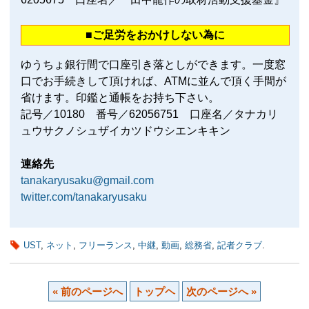
■ご足労をおかけしない為に
ゆうちょ銀行間で口座引き落としができます。一度窓
口でお手続きして頂ければ、ATMに並んで頂く手間が
省けます。印鑑と通帳をお持ち下さい。
記号／10180 番号／62056751 口座名／タナカリ
ュウサクノシュザイカツドウシエンキキン
連絡先
tanakaryusaku@gmail.com
twitter.com/tanakaryusaku
UST
,
ネット
,
フリーランス
,
中継
,
動画
,
総務省
,
記者クラブ
.
« 前のページへ
トップヘ
次のページへ »