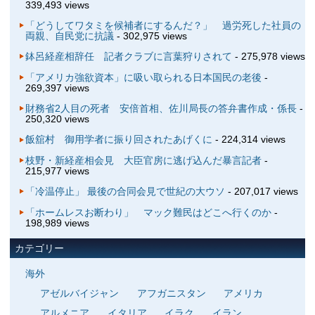
339,493 views
「どうしてワタミを候補者にするんだ？」 過労死した社員の
両親、自民党に抗議
- 302,975 views
鉢呂経産相辞任 記者クラブに言葉狩りされて
- 275,978 views
「アメリカ強欲資本」に吸い取られる日本国民の老後
-
269,397 views
財務省2人目の死者 安倍首相、佐川局長の答弁書作成・係長
-
250,320 views
飯舘村 御用学者に振り回されたあげくに
- 224,314 views
枝野・新経産相会見 大臣官房に逃げ込んだ暴言記者
-
215,977 views
「冷温停止」 最後の合同会見で世紀の大ウソ
- 207,017 views
「ホームレスお断わり」 マック難民はどこへ行くのか
-
198,989 views
カテゴリー
海外
アゼルバイジャン
アフガニスタン
アメリカ
アルメニア
イタリア
イラク
イラン