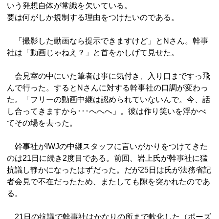
いう発想自体が常識を欠いている。
要は何がしか規制する理由をつけたいのである。
「撮影した動画なら提示できますけど」とNさん。幹事
社は「動画じゃねえ？」と首をかしげて見せた。
会見室の中にいた筆者は事に気付き、入り口まですっ飛
んで行った。するとNさんに対する幹事社の口調が変わっ
た。「フリーの動画中継は認められていないんで。今、話
し合ってきますから･･･へへへ」。彼は作り笑いを浮かべ
てその場を去った。
幹事社がIWJの中継スタッフに言いがかりをつけてきた
のは21日に続き2度目である。前回、岩上氏が幹事社に猛
抗議し静かになったはずだった。だが25日は氏が法務省記
者会見で不在だったため、またしても隙を突かれたのであ
る。
21日の抗議で幹事社はかなりの所まで軟化した（ポーズ