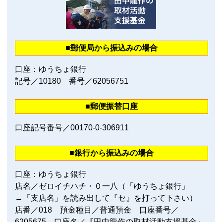
■郵便局から振込みの場合
口座：ゆうちょ銀行
記号／10180 番号／62056751
■郵便振替口座
口座記号番号／00170‐0‐306911
■銀行から振込みの場合
口座：ゆうちょ銀行
店名／ゼロイチハチ・０一八（「ゆうちょ銀行」
→「支店名」を読み出して『セ』を打って下さい）
店番／018 預金種目／普通預金 口座番号／
6205675 口座名／『田中龍作の取材活動支援基金』