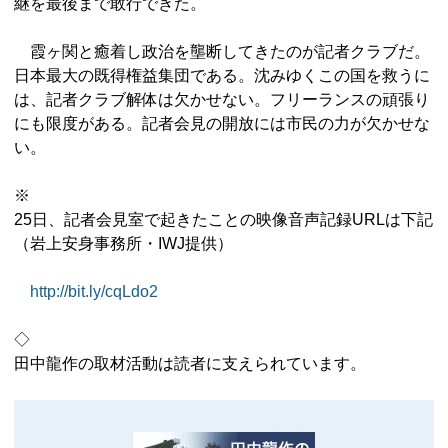
継を最後まで敢行できた。
霞ヶ関と癒着し政治を壟断してきたのが記者クラブだ。
日本最大の既得権益集団である。沈みゆくこの国を救うに
は、記者クラブ解体は欠かせない。フリーランスの頑張り
にも限度がある。記者会見の開放には市民の力が欠かせな
い。
※
25日、記者会見室で起きたことの映像音声記録URLは下記
（岩上安身事務所・IWJ提供）
http://bit.ly/cqLdo2
◇
田中龍作の取材活動は読者に支えられています。