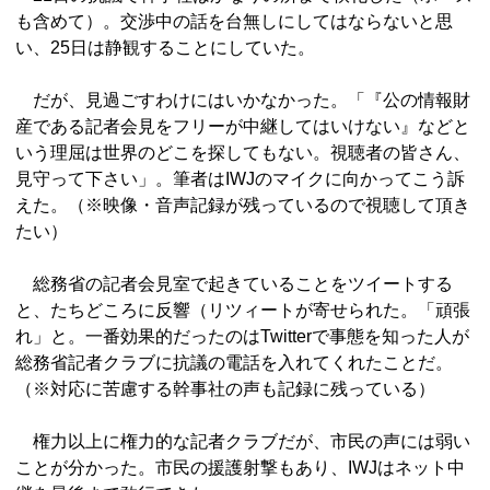
も含めて）。交渉中の話を台無しにしてはならないと思
い、25日は静観することにしていた。
だが、見過ごすわけにはいかなかった。「『公の情報財
産である記者会見をフリーが中継してはいけない』などと
いう理屈は世界のどこを探してもない。視聴者の皆さん、
見守って下さい」。筆者はIWJのマイクに向かってこう訴
えた。（※映像・音声記録が残っているので視聴して頂き
たい）
総務省の記者会見室で起きていることをツイートする
と、たちどころに反響（リツィートが寄せられた。「頑張
れ」と。一番効果的だったのはTwitterで事態を知った人が
総務省記者クラブに抗議の電話を入れてくれたことだ。
（※対応に苦慮する幹事社の声も記録に残っている）
権力以上に権力的な記者クラブだが、市民の声には弱い
ことが分かった。市民の援護射撃もあり、IWJはネット中