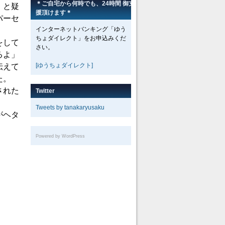
＊ご自宅から何時でも、24時間 御支
、と疑
援頂けます＊
パーセ
インターネットバンキング「ゆう
ちょダイレクト」をお申込みくだ
をして
さい。
るよ」
[ゆうちょダイレクト]
伝えて
た。
された
Twitter
Tweets by tanakaryusaku
がヘタ
Powered by WordPress