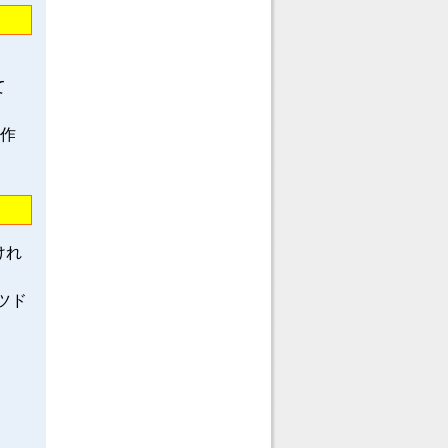
て
龍作
けれ
ツド