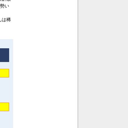
の勢い
んは稀