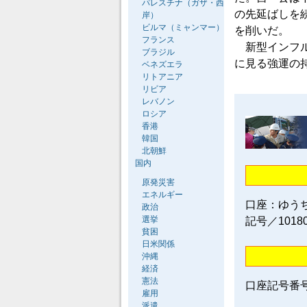
パレスチナ（ガザ・西
の先延ばしを
岸）
ビルマ（ミャンマー）
を削いだ。
フランス
新型インフル
ブラジル
に見る強運の
ベネズエラ
リトアニア
リビア
レバノン
ロシア
香港
韓国
北朝鮮
国内
原発災害
エネルギー
口座：ゆう
政治
選挙
記号／1018
貧困
日米関係
沖縄
経済
憲法
口座記号番号／0
雇用
派遣