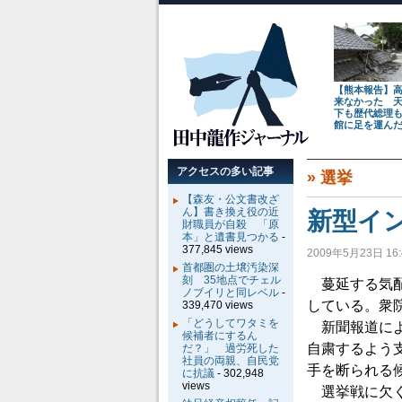
【熊本報告】
来なかった 
下も歴代総理
館に足を運ん
アクセスの多い記事
»
選挙
【森友・公文書改ざ
ん】書き換え役の近
新型イ
財職員が自殺 「原
本」と遺書見つかる
-
377,845 views
2009年5月23日 16:
首都圏の土壌汚染深
刻 35地点でチェル
蔓延する気配
ノブイリと同レベル
-
している。衆
339,470 views
「どうしてワタミを
新聞報道によ
候補者にするん
自粛するよう
だ？」 過労死した
社員の両親、自民党
手を断られる
に抗議
- 302,948
views
選挙戦に欠く