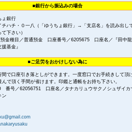
■銀行から振込みの場合
ちょ銀行
イチハチ・０一八（「ゆうちょ銀行」→「支店名」を読み出し
って下さい）
 預金種目／普通預金 口座番号／6205675 口座名／『田中
支援基金』
■ご足労をおかけしない為に
行間で口座引き落としができます。一度窓口でお手続きして頂
に並んで頂く手間が省けます。印鑑と通帳をお持ち下さい。
80 番号／62056751 口座名／タナカリュウサクノシュザイカ
キン
aku@gmail.com
tanakaryusaku