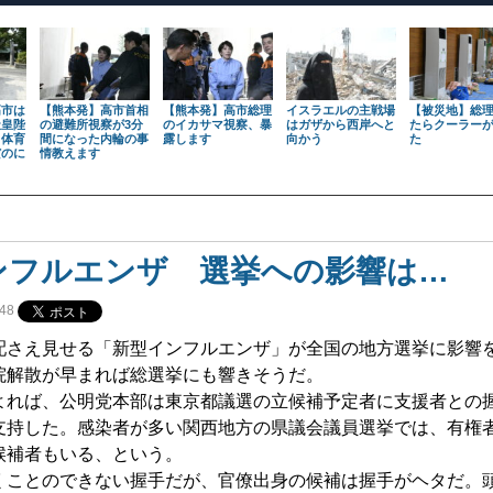
高市は
【熊本発】高市首相
【熊本発】高市総理
イスラエルの主戦場
【被災地】総
天皇陛
の避難所視察が3分
のイカサマ視察、暴
はガザから西岸へと
たらクーラー
も体育
間になった内輪の事
露します
向かう
た
だのに
情教えます
ンフルエンザ 選挙への影響は…
48
さえ見せる「新型インフルエンザ」が全国の地方選挙に影響
院解散が早まれば総選挙にも響きそうだ。
れば、公明党本部は東京都議選の立候補予定者に支援者との
支持した。感染者が多い関西地方の県議会議員選挙では、有権
候補者もいる、という。
ことのできない握手だが、官僚出身の候補は握手がヘタだ。