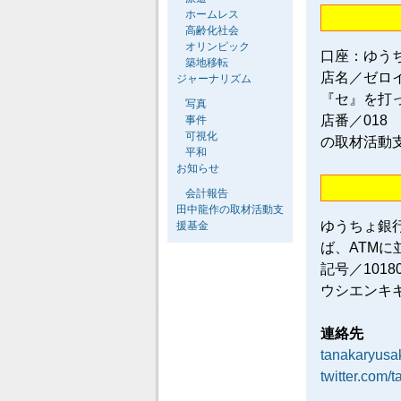
ホームレス
高齢化社会
オリンピック
口座：ゆう
築地移転
店名／ゼロ
ジャーナリズム
『セ』を打
写真
店番／018
事件
可視化
の取材活動
平和
お知らせ
会計報告
田中龍作の取材活動支
ゆうちょ銀
援基金
ば、ATM
記号／101
ウシエンキ
連絡先
tanakaryus
twitter.com/