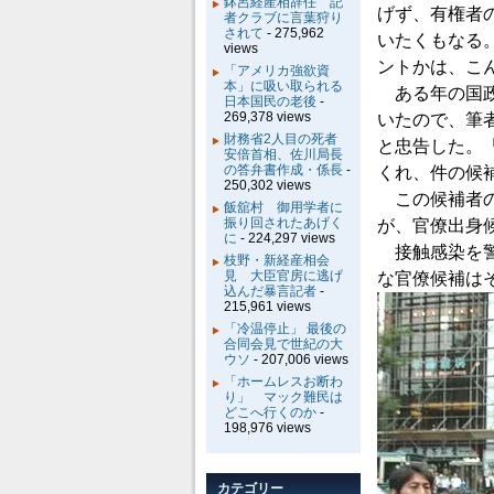
鉢呂経産相辞任 記
げず、有権者
者クラブに言葉狩り
されて
- 275,962
いたくもなる
views
ントかは、こ
「アメリカ強欲資
本」に吸い取られる
ある年の国政
日本国民の老後
-
269,378 views
いたので、筆
財務省2人目の死者
と忠告した。
安倍首相、佐川局長
の答弁書作成・係長
-
くれ、件の候
250,302 views
この候補者の
飯舘村 御用学者に
振り回されたあげく
が、官僚出身
に
- 224,297 views
接触感染を警
枝野・新経産相会
見 大臣官房に逃げ
な官僚候補は
込んだ暴言記者
-
215,961 views
「冷温停止」 最後の
合同会見で世紀の大
ウソ
- 207,006 views
「ホームレスお断わ
り」 マック難民は
どこへ行くのか
-
198,976 views
カテゴリー