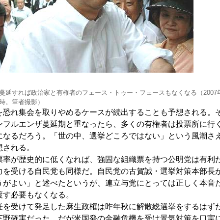
蔓延すれば政治家と有権者のフェース・トゥー・フェースもなくなる（2007
時。筆者撮影）
恐れ集会を取りやめるケースが続出することも予想される。
ンフルエンザ蔓延期と重なったら、多くの有権者は投票所に行
になるだろう。「世の中、選挙どころではない」という風潮さ
想される。
率が歴史的に低くなれば、強固な組織票を持つ公明党は有利
力を受ける自民党も同様だ。自民党の古賀誠・選挙対策本部長
うがよい」と述べたというが、連立与党にとっては正しく本音
渡す必要もなくなる。
を受けて発足した麻生政権は昨年秋に解散総選挙をするはず
下野確実だった。だが米国発の金融危機を受け景気対策を口実