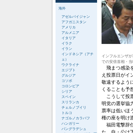
海外
アゼルバイジャン
アフガニスタン
アメリカ
アルメニア
イタリア
イラク
イラン
インドネシア（アチ
インフルエンザが
ェ）
での安倍首相・当
ウクライナ
飛まつ感染を
エジプト
え投票日がイ
グルジア
コソボ
敬遠するよう
コロンビア
くることも予
シリア
こうして投票
スペイン
スリランカ
明党の選挙協
チェルノブイリ
票率は低いほ
トルコ
権の座を明け
ナゴルノカラバフ
ハンガリー
福田電撃辞任
バングラデシュ
た。自・公は