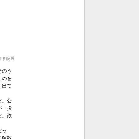
年参院選
そのう
くのを
え出て
だ。公
が「投
だ。政
だっ
に解散