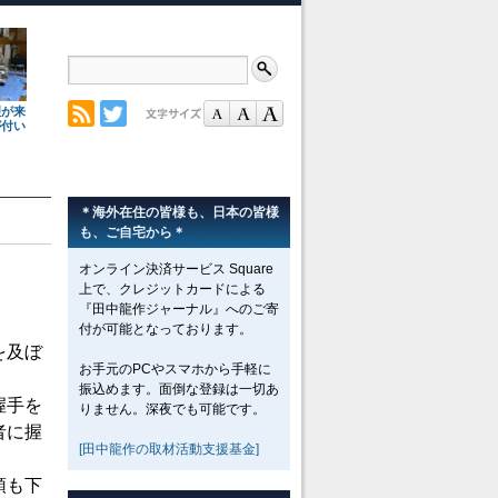
理が来
が付い
＊海外在住の皆様も、日本の皆様
も、ご自宅から＊
オンライン決済サービス Square
上で、クレジットカードによる
『田中龍作ジャーナル』へのご寄
付が可能となっております。
を及ぼ
お手元のPCやスマホから手軽に
振込めます。面倒な登録は一切あ
握手を
りません。深夜でも可能です。
者に握
[田中龍作の取材活動支援基金]
頭も下