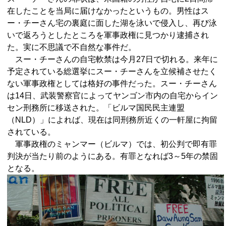
在したことを当局に届けなかったというもの。男性はス
ー・チーさん宅の裏庭に面した湖を泳いで侵入し、再び泳
いで返ろうとしたところを軍事政権に見つかり逮捕され
た。実に不思議で不自然な事件だ。
スー・チーさんの自宅軟禁は今月27日で切れる。来年に
予定されている総選挙にスー・チーさんを立候補させたく
ない軍事政権としては格好の事件だった。スー・チーさん
は14日、武装警察官によってヤンゴン市内の自宅からイン
セン刑務所に移送された。「ビルマ国民民主連盟
（NLD）」によれば、現在は同刑務所近くの一軒屋に拘留
されている。
軍事政権のミャンマー（ビルマ）では、初公判で即有罪
判決が当たり前のようにある。有罪となれば3～5年の禁固
となる。