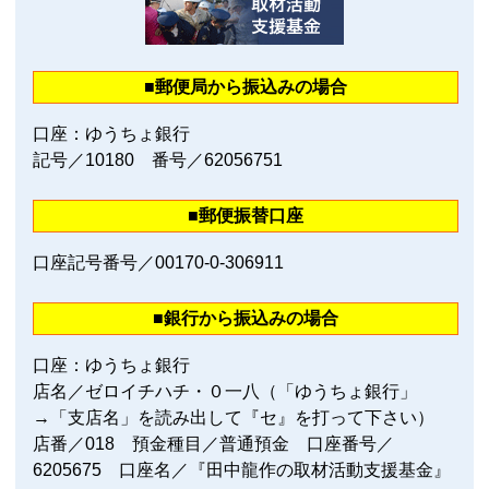
■郵便局から振込みの場合
口座：ゆうちょ銀行
記号／10180 番号／62056751
■郵便振替口座
口座記号番号／00170‐0‐306911
■銀行から振込みの場合
口座：ゆうちょ銀行
店名／ゼロイチハチ・０一八（「ゆうちょ銀行」
→「支店名」を読み出して『セ』を打って下さい）
店番／018 預金種目／普通預金 口座番号／
6205675 口座名／『田中龍作の取材活動支援基金』