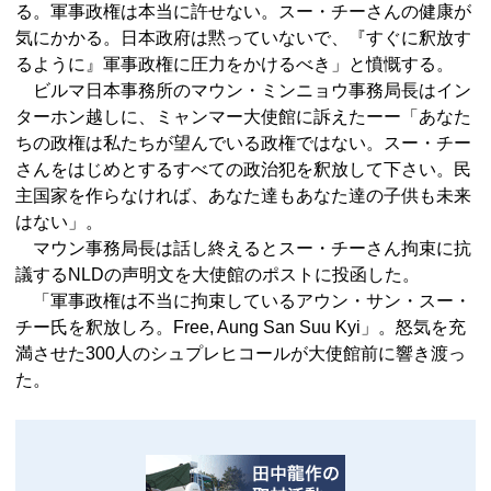
る。軍事政権は本当に許せない。スー・チーさんの健康が
気にかかる。日本政府は黙っていないで、『すぐに釈放す
るように』軍事政権に圧力をかけるべき」と憤慨する。
ビルマ日本事務所のマウン・ミンニョウ事務局長はイン
ターホン越しに、ミャンマー大使館に訴えたーー「あなた
ちの政権は私たちが望んでいる政権ではない。スー・チー
さんをはじめとするすべての政治犯を釈放して下さい。民
主国家を作らなければ、あなた達もあなた達の子供も未来
はない」。
マウン事務局長は話し終えるとスー・チーさん拘束に抗
議するNLDの声明文を大使館のポストに投函した。
「軍事政権は不当に拘束しているアウン・サン・スー・
チー氏を釈放しろ。Free, Aung San Suu Kyi」。怒気を充
満させた300人のシュプレヒコールが大使館前に響き渡っ
た。