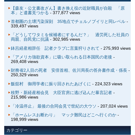
【森友・公文書改ざん】書き換え役の近財職員が自殺 「原
本」と遺書見つかる
- 377,877 views
首都圏の土壌汚染深刻 35地点でチェルノブイリと同レベル
-
339,497 views
「どうしてワタミを候補者にするんだ？」 過労死した社員の
両親、自民党に抗議
- 302,985 views
鉢呂経産相辞任 記者クラブに言葉狩りされて
- 275,993 views
「アメリカ強欲資本」に吸い取られる日本国民の老後
-
269,408 views
財務省2人目の死者 安倍首相、佐川局長の答弁書作成・係長
-
250,329 views
飯舘村 御用学者に振り回されたあげくに
- 224,323 views
枝野・新経産相会見 大臣官房に逃げ込んだ暴言記者
-
215,986 views
「冷温停止」 最後の合同会見で世紀の大ウソ
- 207,024 views
「ホームレスお断わり」 マック難民はどこへ行くのか
-
198,999 views
カテゴリー