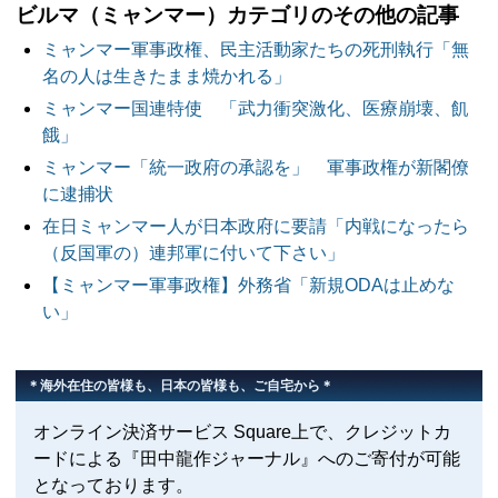
ビルマ（ミャンマー）カテゴリのその他の記事
ミャンマー軍事政権、民主活動家たちの死刑執行「無
名の人は生きたまま焼かれる」
ミャンマー国連特使 「武力衝突激化、医療崩壊、飢
餓」
ミャンマー「統一政府の承認を」 軍事政権が新閣僚
に逮捕状
在日ミャンマー人が日本政府に要請「内戦になったら
（反国軍の）連邦軍に付いて下さい」
【ミャンマー軍事政権】外務省「新規ODAは止めな
い」
＊海外在住の皆様も、日本の皆様も、ご自宅から＊
オンライン決済サービス Square上で、クレジットカ
ードによる『田中龍作ジャーナル』へのご寄付が可能
となっております。