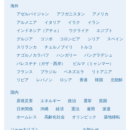
海外
アゼルバイジャン
アフガニスタン
アメリカ
アルメニア
イタリア
イラク
イラン
インドネシア（アチェ）
ウクライナ
エジプト
グルジア
コソボ
コロンビア
シリア
スペイン
スリランカ
チェルノブイリ
トルコ
ナゴルノカラバフ
ハンガリー
バングラデシュ
パレスチナ（ガザ・西岸）
ビルマ（ミャンマー）
フランス
ブラジル
ベネズエラ
リトアニア
リビア
レバノン
ロシア
香港
韓国
北朝鮮
国内
原発災害
エネルギー
政治
選挙
貧困
日米関係
沖縄
経済
憲法
雇用
派遣
ホームレス
高齢化社会
オリンピック
築地移転
ジャーナリズム
お知らせ