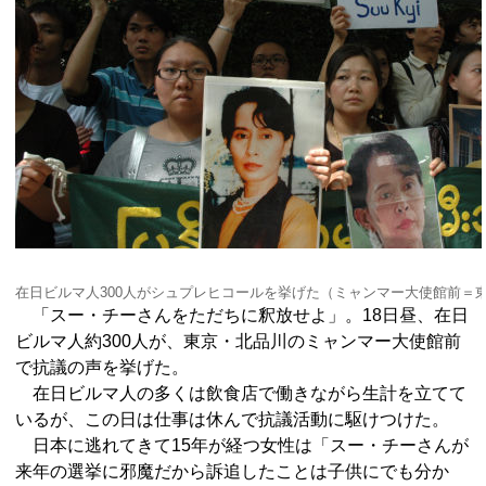
在日ビルマ人300人がシュプレヒコールを挙げた（ミャンマー大使館前＝
「スー・チーさんをただちに釈放せよ」。18日昼、在日
ビルマ人約300人が、東京・北品川のミャンマー大使館前
で抗議の声を挙げた。
在日ビルマ人の多くは飲食店で働きながら生計を立てて
いるが、この日は仕事は休んで抗議活動に駆けつけた。
日本に逃れてきて15年が経つ女性は「スー・チーさんが
来年の選挙に邪魔だから訴追したことは子供にでも分か