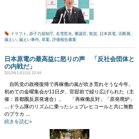
ドラフト
,
原子力規制庁
,
名雪哲夫
,
審議官
,
敦賀
,
日本原電
,
活断層
,
漏えい
,
漏えい事件
,
草案
,
評価報告書案
日本原電の最高益に怒りの声 「反社会団体と
の内戦だ」
2013年1月11日 22:44
自民党の政権復帰で再稼働の嵐が吹き荒れそうな今年、
初めての金曜集会が11日夕、官邸前で繰り広げられた（主
催：首都圏反原発連合）。 「再稼働反対」「原発廃炉」
…ドラム隊のリズムに乗ったシュプレヒコールと共に無数
のプラカ …
続きを読む»