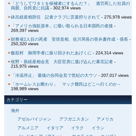
「どうしてワタミを候補者にするんだ？」 過労死した社員の
両親、自民党に抗議
- 302,974 views
鉢呂経産相辞任 記者クラブに言葉狩りされて
- 275,978 views
「アメリカ強欲資本」に吸い取られる日本国民の老後
-
269,397 views
財務省2人目の死者 安倍首相、佐川局長の答弁書作成・係長
-
250,320 views
飯舘村 御用学者に振り回されたあげくに
- 224,314 views
枝野・新経産相会見 大臣官房に逃げ込んだ暴言記者
-
215,975 views
「冷温停止」 最後の合同会見で世紀の大ウソ
- 207,017 views
「ホームレスお断わり」 マック難民はどこへ行くのか
-
198,989 views
カテゴリー
海外
アゼルバイジャン
アフガニスタン
アメリカ
アルメニア
イタリア
イラク
イラン