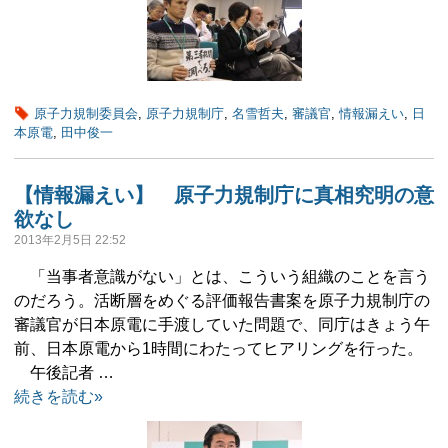
原子力規制委員会
,
原子力規制庁
,
名雪哲夫
,
審議官
,
情報漏えい
,
日
本原電
,
田中俊一
【情報漏えい】 原子力規制庁に真相究明の意
欲なし
2013年2月5日 22:52
「当事者意識がない」とは、こういう組織のことを言う
のだろう。活断層をめぐる評価報告書案を原子力規制庁の
審議官が日本原電に手渡していた問題で、同庁はきょう午
前、日本原電から1時間にわたってヒアリングを行った。
午後記者 …
続きを読む»