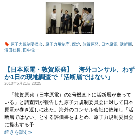
原子力規制委員会
,
原子力規制庁
,
廃炉
,
敦賀原発
,
日本原電
,
活断層
,
濱田社長
,
田中俊一
【日本原電・敦賀原発】 海外コンサル、わず
か1日の現地調査で「活断層ではない」
2013年5月21日 23:25
「敦賀原発（日本原電）の2号機直下に活断層が走って
いる」と調査団が報告した原子力規制委員会に対して日本
原電が巻き返しに出た。海外のコンサル会社に依頼し「活
断層ではない」とする評価書をまとめ、原子力規制委員会
に提出する予 …
続きを読む»