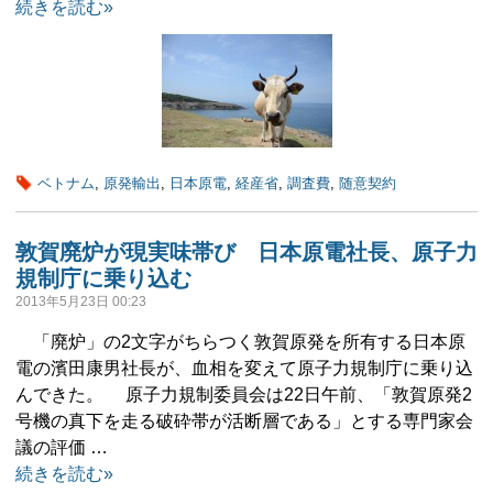
続きを読む»
ベトナム
,
原発輸出
,
日本原電
,
経産省
,
調査費
,
随意契約
敦賀廃炉が現実味帯び 日本原電社長、原子力
規制庁に乗り込む
2013年5月23日 00:23
「廃炉」の2文字がちらつく敦賀原発を所有する日本原
電の濱田康男社長が、血相を変えて原子力規制庁に乗り込
んできた。 原子力規制委員会は22日午前、「敦賀原発2
号機の真下を走る破砕帯が活断層である」とする専門家会
議の評価 …
続きを読む»