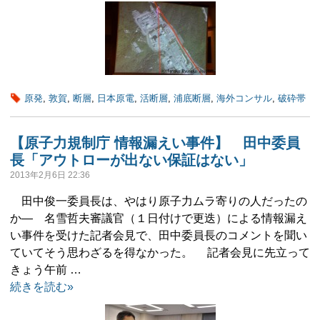
原発
,
敦賀
,
断層
,
日本原電
,
活断層
,
浦底断層
,
海外コンサル
,
破砕帯
【原子力規制庁 情報漏えい事件】 田中委員
長「アウトローが出ない保証はない」
2013年2月6日 22:36
田中俊一委員長は、やはり原子力ムラ寄りの人だったの
か― 名雪哲夫審議官（１日付けで更迭）による情報漏え
い事件を受けた記者会見で、田中委員長のコメントを聞い
ていてそう思わざるを得なかった。 記者会見に先立って
きょう午前 …
続きを読む»