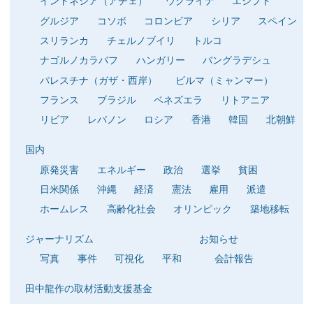
インドネシア（アチェ）
ウクライナ
エジプト
グルジア
コソボ
コロンビア
シリア
スペイン
スリランカ
チェルノブイリ
トルコ
ナゴルノカラバフ
ハンガリー
バングラデシュ
パレスチナ（ガザ・西岸）
ビルマ（ミャンマー）
フランス
ブラジル
ベネズエラ
リトアニア
リビア
レバノン
ロシア
香港
韓国
北朝鮮
国内
原発災害
エネルギー
政治
選挙
貧困
日米関係
沖縄
経済
憲法
雇用
派遣
ホームレス
高齢化社会
オリンピック
築地移転
ジャーナリズム
お知らせ
写真
事件
可視化
平和
会計報告
田中龍作の取材活動支援基金