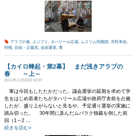
アラブの春
,
エジプト
,
タハリール広場
,
ムスリム同胞団
,
市民革命
,
特権
,
自由・正義党
,
自由選挙
,
軍
【カイロ蜂起・第2幕】 まだ浅きアラブの
春 ～上～
2011年11月30日 02:07
軍は今回もしたたかだった。議会選挙の延期を求めて学
生をはじめ若者たちがタハリール広場や政府庁舎前を占拠
したが、盛り上がらないと見るや、予定通り選挙の実施に
踏み切った。 30年間に及んだムバラク独裁を倒した前
回（1～2 …
続きを読む»