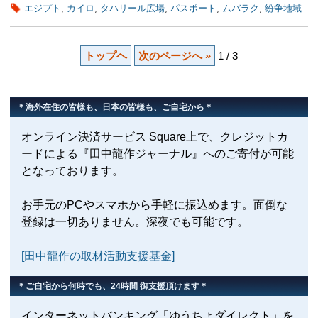
エジプト
,
カイロ
,
タハリール広場
,
パスポート
,
ムバラク
,
紛争地域
トップヘ
次のページへ »
1 / 3
＊海外在住の皆様も、日本の皆様も、ご自宅から＊
オンライン決済サービス Square上で、クレジットカ
ードによる『田中龍作ジャーナル』へのご寄付が可能
となっております。
お手元のPCやスマホから手軽に振込めます。面倒な
登録は一切ありません。深夜でも可能です。
[田中龍作の取材活動支援基金]
＊ご自宅から何時でも、24時間 御支援頂けます＊
インターネットバンキング「ゆうちょダイレクト」を