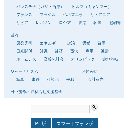
パレスチナ（ガザ・西岸）
ビルマ（ミャンマー）
フランス
ブラジル
ベネズエラ
リトアニア
リビア
レバノン
ロシア
香港
韓国
北朝鮮
国内
原発災害
エネルギー
政治
選挙
貧困
日米関係
沖縄
経済
憲法
雇用
派遣
ホームレス
高齢化社会
オリンピック
築地移転
ジャーナリズム
お知らせ
写真
事件
可視化
平和
会計報告
田中龍作の取材活動支援基金
PC版
スマートフォン版