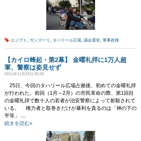
エジプト
,
ガンズーリ
,
タハリール広場
,
議会選挙
,
軍事政権
【カイロ蜂起・第2幕】 金曜礼拝に1万人超
軍、警察は姿見せず
2011年11月26日 00:36
25日、今回のタハリール広場占拠後、初めての金曜礼拝
が行われた。前回（1月～2月）の市民革命の際、第1回目
の金曜礼拝で数十人の若者が治安警察によって射殺されて
いる。 権力者と取巻きだけが暴利を貪るのは「神の下の
平等」 …
続きを読む»