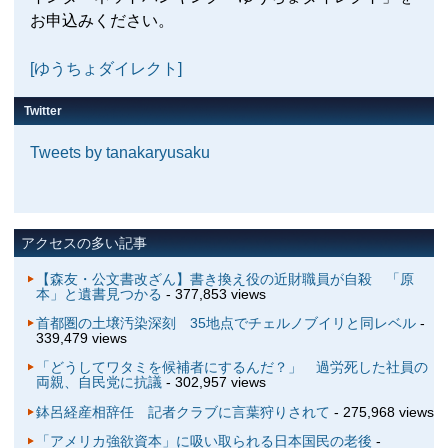
お申込みください。
[ゆうちょダイレクト]
Twitter
Tweets by tanakaryusaku
アクセスの多い記事
【森友・公文書改ざん】書き換え役の近財職員が自殺 「原
本」と遺書見つかる
- 377,853 views
首都圏の土壌汚染深刻 35地点でチェルノブイリと同レベル
-
339,479 views
「どうしてワタミを候補者にするんだ？」 過労死した社員の
両親、自民党に抗議
- 302,957 views
鉢呂経産相辞任 記者クラブに言葉狩りされて
- 275,968 views
「アメリカ強欲資本」に吸い取られる日本国民の老後
-