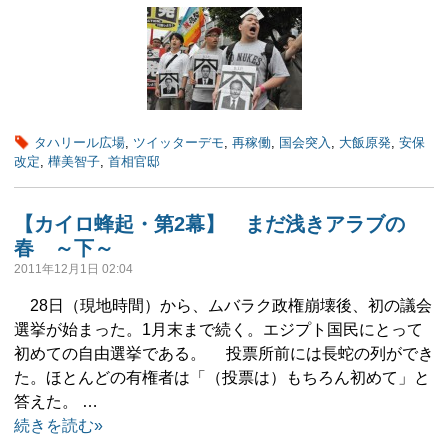
タハリール広場
,
ツイッターデモ
,
再稼働
,
国会突入
,
大飯原発
,
安保
改定
,
樺美智子
,
首相官邸
【カイロ蜂起・第2幕】 まだ浅きアラブの
春 ～下～
2011年12月1日 02:04
28日（現地時間）から、ムバラク政権崩壊後、初の議会
選挙が始まった。1月末まで続く。エジプト国民にとって
初めての自由選挙である。 投票所前には長蛇の列ができ
た。ほとんどの有権者は「（投票は）もちろん初めて」と
答えた。 …
続きを読む»