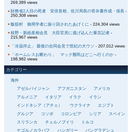
269,389 views
財務省2人目の死者 安倍首相、佐川局長の答弁書作成・係長
-
250,308 views
飯舘村 御用学者に振り回されたあげくに
- 224,304 views
枝野・新経産相会見 大臣官房に逃げ込んだ暴言記者
-
215,967 views
「冷温停止」 最後の合同会見で世紀の大ウソ
- 207,012 views
「ホームレスお断わり」 マック難民はどこへ行くのか
-
198,982 views
カテゴリー
海外
アゼルバイジャン
アフガニスタン
アメリカ
アルメニア
イタリア
イラク
イラン
インドネシア（アチェ）
ウクライナ
エジプト
グルジア
コソボ
コロンビア
シリア
スペイン
スリランカ
チェルノブイリ
トルコ
ナゴルノカラバフ
ハンガリー
バングラデシュ