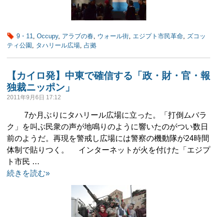
9・11
,
Occupy
,
アラブの春
,
ウォール街
,
エジプト市民革命
,
ズコッ
ティ公園
,
タハリール広場
,
占拠
【カイロ発】中東で確信する「政・財・官・報
独裁ニッポン」
2011年9月6日 17:12
7か月ぶりにタハリール広場に立った。「打倒ムバラ
ク」を叫ぶ民衆の声が地鳴りのように響いたのがつい数日
前のようだ。再現を警戒し広場には警察の機動隊が24時間
体制で貼りつく。 インターネットが火を付けた「エジプ
ト市民 …
続きを読む»