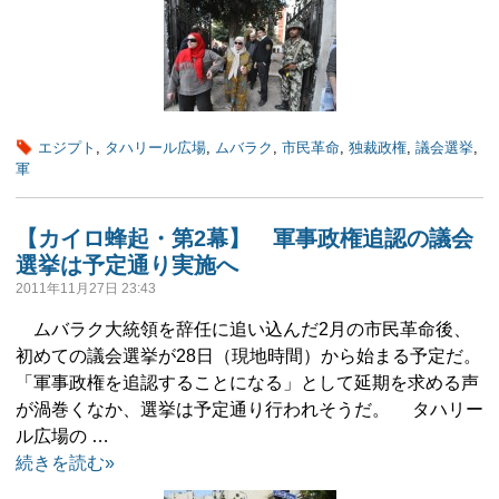
エジプト
,
タハリール広場
,
ムバラク
,
市民革命
,
独裁政権
,
議会選挙
,
軍
【カイロ蜂起・第2幕】 軍事政権追認の議会
選挙は予定通り実施へ
2011年11月27日 23:43
ムバラク大統領を辞任に追い込んだ2月の市民革命後、
初めての議会選挙が28日（現地時間）から始まる予定だ。
「軍事政権を追認することになる」として延期を求める声
が渦巻くなか、選挙は予定通り行われそうだ。 タハリー
ル広場の …
続きを読む»