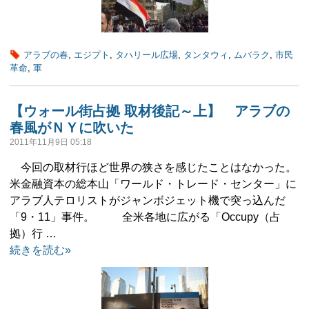
アラブの春
,
エジプト
,
タハリール広場
,
タンタウィ
,
ムバラク
,
市民
革命
,
軍
【ウォール街占拠 取材後記～上】 アラブの
春風がＮＹに吹いた
2011年11月9日 05:18
今回の取材行ほど世界の狭さを感じたことはなかった。
米金融資本の総本山「ワールド・トレード・センター」に
アラブ人テロリストがジャンボジェット機で突っ込んだ
「9・11」事件。 全米各地に広がる「Occupy（占
拠）行 …
続きを読む»