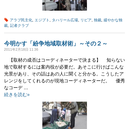
アラブ民主化
,
エジプト
,
タハリール広場
,
リビア
,
独裁
,
緩やかな独
裁
,
記者クラブ
今明かす「紛争地域取材術」～その２～
2011年2月18日 11:36
【取材の成否はコーディネーターで決まる】 知らない
地で取材するには案内役が必要だ。あそこに行けばこんな
光景があり、その話はあの人に聞くと分かる。こうしたア
レンジをしてくれるのが現地コーディネーターだ。 優秀
なコーデ …
続きを読む»