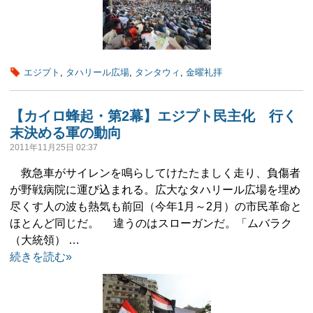
エジプト
,
タハリール広場
,
タンタウィ
,
金曜礼拝
【カイロ蜂起・第2幕】エジプト民主化 行く
末決める軍の動向
2011年11月25日 02:37
救急車がサイレンを鳴らしてけたたましく走り、負傷者
が野戦病院に運び込まれる。広大なタハリール広場を埋め
尽くす人の波も熱気も前回（今年1月～2月）の市民革命と
ほとんど同じだ。 違うのはスローガンだ。「ムバラク
（大統領） …
続きを読む»