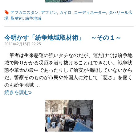
アフガニスタン
,
アフガン
,
カイロ
,
コーディネーター
,
タハリール広
場
,
取材術
,
紛争地域
今明かす「紛争地域取材術」 ～その１～
2011年2月16日 22:25
筆者は生来悪運の強いタチなのだが、運だけでは紛争地
域で降りかかる災厄を潜り抜けることはできない。戦争状
態や革命の最中であったりして治安が機能していないから
だ。警察そのものが市民や外国人に対して「悪さ」を働く
のも紛争地域 …
続きを読む»