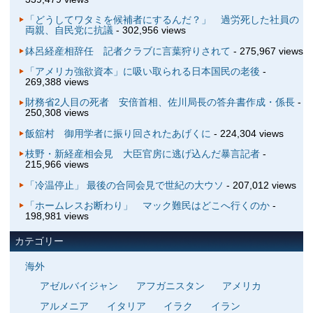
「どうしてワタミを候補者にするんだ？」 過労死した社員の
両親、自民党に抗議
- 302,956 views
鉢呂経産相辞任 記者クラブに言葉狩りされて
- 275,967 views
「アメリカ強欲資本」に吸い取られる日本国民の老後
-
269,388 views
財務省2人目の死者 安倍首相、佐川局長の答弁書作成・係長
-
250,308 views
飯舘村 御用学者に振り回されたあげくに
- 224,304 views
枝野・新経産相会見 大臣官房に逃げ込んだ暴言記者
-
215,966 views
「冷温停止」 最後の合同会見で世紀の大ウソ
- 207,012 views
「ホームレスお断わり」 マック難民はどこへ行くのか
-
198,981 views
カテゴリー
海外
アゼルバイジャン
アフガニスタン
アメリカ
アルメニア
イタリア
イラク
イラン