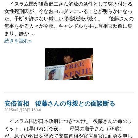
イスラム国が後藤健二さん解放の条件として突き付ける
女性死刑囚が、今なおヨルダンにいることが明らかになっ
た。予断を許さない厳しい膠着状態が続く。 後藤さんの
無事を祈る人々が今夜、キャンドルを手に首相官邸前に集
まり、静か …
続きを読む»
安倍首相 後藤さんの母親との面談断る
2015年1月28日 16:44
イスラム国が日本政府につきつけた「後藤さんの命のリ
ミット」は早ければ今夜。 母親の順子さん（78歳）
が、息子の救出を求めて安倍首相や官房長官に面会を申し