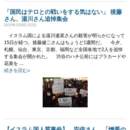
「国民はテロとの戦いをする気はない」 後藤
さん、湯川さん追悼集会
2015年2月8日 22:01
イスラム国による湯川遙菜さんの殺害が明らかになって
15日が経つ。後藤健二さんはちょうど1週間だ。 今夕、
札幌、仙台、東京、京都、福岡など全国各地で2人を追悼
する集会が開かれた。 渋谷のハチ公前にはプラカードや
花束を …
続きを読む»
【イスラム国人質事件】 安倍さん、「憎悪の