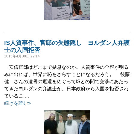
IS人質事件、官邸の失態隠し ヨルダン人弁護
士の入国拒否
2015年4月30日 22:14
安倍官邸はどこまで姑息なのか。人質事件の全容が明る
みに出れば、世界に恥をさらすことになるだろう。 後藤
健二さんの遺骨の返還をめぐってISとの間で交渉にあたっ
てきたヨルダンの弁護士が、日本政府から入国を拒否され
ているこ …
続きを読む»