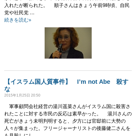
入れたが断られた。 順子さんはきょう午前9時頃、自民
党や社民党 …
続きを読む»
【イスラム国人質事件】 I’m not Abe 殺す
な
2015年1月25日 20:50
軍事顧問会社経営の湯川遥菜さんがイスラム国に殺害さ
れたことに対する市民の反応は素早かった。 湯川さんの
死亡がきょう未明判明すると、夕方には官邸前に大勢の
人々が集まった。フリージャーナリストの後藤健二さんを
も見殺しにし …