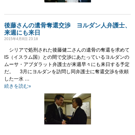
後藤さんの遺骨奪還交渉 ヨルダン人弁護士、
来週にも来日
2015年4月8日 23:18
シリアで処刑された後藤健二さんの遺骨の奪還を求めて
IS（イスラム国）との間で交渉にあたっているヨルダンの
ムーサ・アブダラット弁護士が来週早々にも来日する予定
だ。 3月にヨルダンを訪問し同弁護士に奪還交渉を依頼
した一水 …
続きを読む»