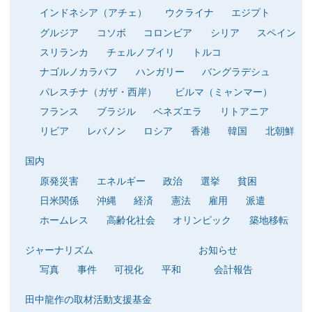
インドネシア（アチェ）
ウクライナ
エジプト
グルジア
コソボ
コロンビア
シリア
スペイン
スリランカ
チェルノブイリ
トルコ
ナゴルノカラバフ
ハンガリー
バングラデシュ
パレスチナ（ガザ・西岸）
ビルマ（ミャンマー）
フランス
ブラジル
ベネズエラ
リトアニア
リビア
レバノン
ロシア
香港
韓国
北朝鮮
国内
原発災害
エネルギー
政治
選挙
貧困
日米関係
沖縄
経済
憲法
雇用
派遣
ホームレス
高齢化社会
オリンピック
築地移転
ジャーナリズム
お知らせ
写真
事件
可視化
平和
会計報告
田中龍作の取材活動支援基金