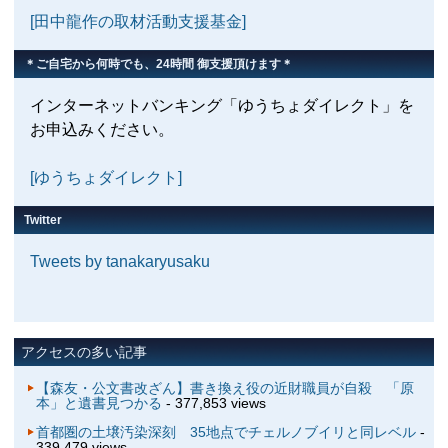
[田中龍作の取材活動支援基金]
＊ご自宅から何時でも、24時間 御支援頂けます＊
インターネットバンキング「ゆうちょダイレクト」を
お申込みください。
[ゆうちょダイレクト]
Twitter
Tweets by tanakaryusaku
アクセスの多い記事
【森友・公文書改ざん】書き換え役の近財職員が自殺 「原
本」と遺書見つかる
- 377,853 views
首都圏の土壌汚染深刻 35地点でチェルノブイリと同レベル
-
339,479 views