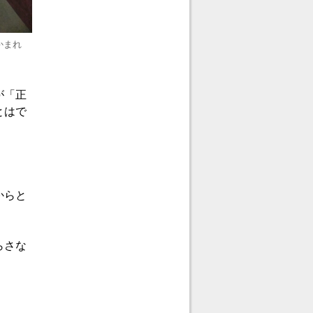
かまれ
が「正
とはで
。
からと
らさな