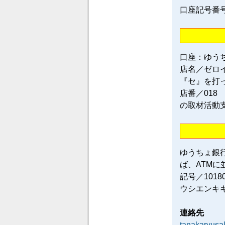
口座記号番号／0
口座：ゆう
店名／ゼロ
『セ』を打
店番／018
の取材活動
ゆうちょ銀
ば、ATM
記号／101
ウシエンキ
連絡先
tanakaryus