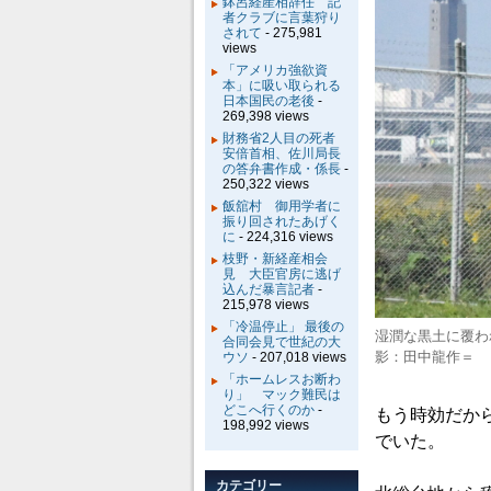
鉢呂経産相辞任 記
者クラブに言葉狩り
されて
- 275,981
views
「アメリカ強欲資
本」に吸い取られる
日本国民の老後
-
269,398 views
財務省2人目の死者
安倍首相、佐川局長
の答弁書作成・係長
-
250,322 views
飯舘村 御用学者に
振り回されたあげく
に
- 224,316 views
枝野・新経産相会
見 大臣官房に逃げ
込んだ暴言記者
-
215,978 views
「冷温停止」 最後の
湿潤な黒土に覆わ
合同会見で世紀の大
影：田中龍作＝
ウソ
- 207,018 views
「ホームレスお断わ
り」 マック難民は
どこへ行くのか
-
もう時効だか
198,992 views
でいた。
カテゴリー