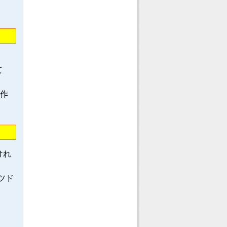
て
龍作
けれ
ツド