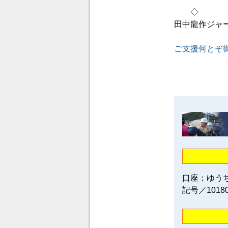
◇
田中龍作ジャ
ご支援何とぞ
口座：ゆう
記号／1018