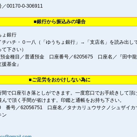
0170‐0‐306911
■銀行から振込みの場合
ちょ銀行
イチハチ・０一八（「ゆうちょ銀行」→「支店名」を読み出し
って下さい）
 預金種目／普通預金 口座番号／6205675 口座名／『田中
支援基金』
■ご足労をおかけしない為に
行間で口座引き落としができます。一度窓口でお手続きして頂
に並んで頂く手間が省けます。印鑑と通帳をお持ち下さい。
80 番号／62056751 口座名／タナカリュウサクノシュザイカ
キン
aku@gmail.com