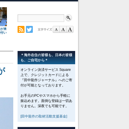
理が来
が付い
＊海外在住の皆様も、日本の皆様
も、ご自宅から＊
が
オンライン決済サービス Square
上で、クレジットカードによる
『田中龍作ジャーナル』へのご寄
付が可能となっております。
お手元のPCやスマホから手軽に
振込めます。面倒な登録は一切あ
りません。深夜でも可能です。
[田中龍作の取材活動支援基金]