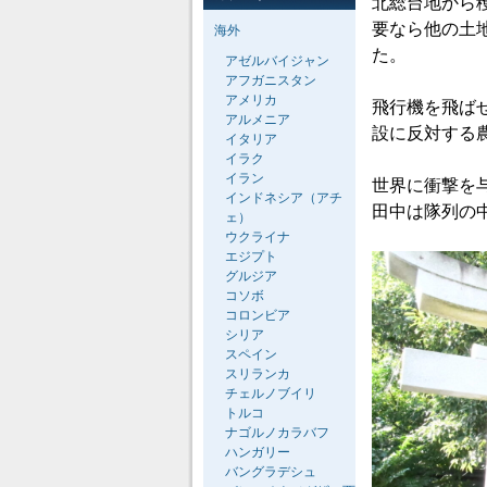
北総台地から
要なら他の土
海外
た。
アゼルバイジャン
アフガニスタン
アメリカ
飛行機を飛ば
アルメニア
設に反対する
イタリア
イラク
イラン
世界に衝撃を
インドネシア（アチ
田中は隊列の
ェ）
ウクライナ
エジプト
グルジア
コソボ
コロンビア
シリア
スペイン
スリランカ
チェルノブイリ
トルコ
ナゴルノカラバフ
ハンガリー
バングラデシュ