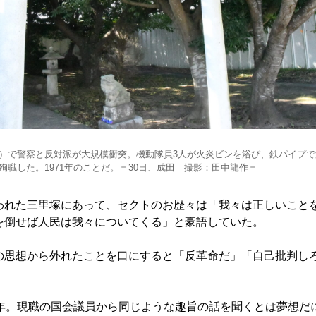
）で警察と反対派が大規模衝突。機動隊員3人が火炎ビンを浴び、鉄パイプで
殉職した。1971年のことだ。＝30日、成田 撮影：田中龍作＝
われた三里塚にあって、セクトのお歴々は「我々は正しいこと
を倒せば人民は我々についてくる」と豪語していた。
の思想から外れたことを口にすると「反革命だ」「自己批判し
数年。現職の国会議員から同じような趣旨の話を聞くとは夢想だ