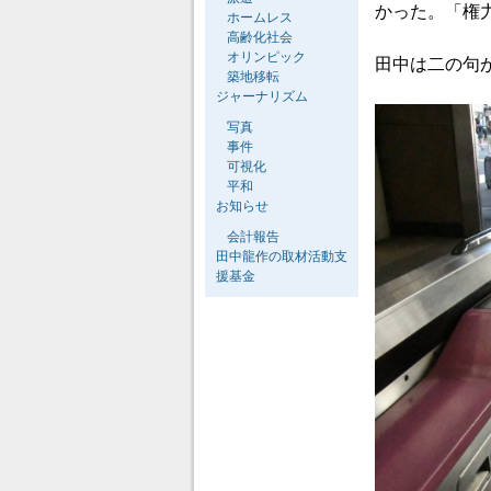
かった。「権
ホームレス
高齢化社会
オリンピック
田中は二の句
築地移転
ジャーナリズム
写真
事件
可視化
平和
お知らせ
会計報告
田中龍作の取材活動支
援基金