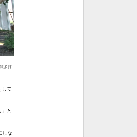
滅多打
をして
ろ」と
にしな