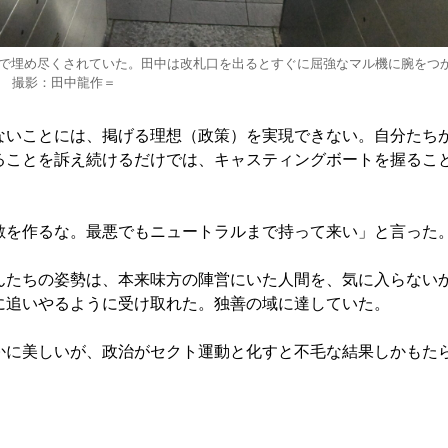
で埋め尽くされていた。田中は改札口を出るとすぐに屈強なマル機に腕をつ
田 撮影：田中龍作＝
ないことには、掲げる理想（政策）を実現できない。自分たち
ることを訴え続けるだけでは、キャスティングボートを握るこ
敵を作るな。最悪でもニュートラルまで持って来い」と言った
んたちの姿勢は、本来味方の陣営にいた人間を、気に入らない
に追いやるように受け取れた。独善の域に達していた。
かに美しいが、政治がセクト運動と化すと不毛な結果しかもた