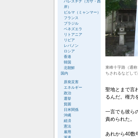
パレスチナ（ガザ・西
岸）
ビルマ（ミャンマー）
フランス
ブラジル
ベネズエラ
リトアニア
リビア
レバノン
ロシア
香港
韓国
東峰十字路（通称
北朝鮮
ちされるなどして
国内
原発災害
エネルギー
聖地とまで言
政治
るんだ。権力
選挙
貧困
日米関係
一言でも彼ら
沖縄
責められた。
経済
憲法
雇用
あれから40
派遣