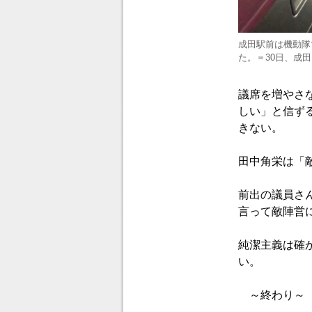
成田駅前は機動隊
た。＝30日、成
議席を増やさ
しい」と信ず
きない。
田中角栄は「
前出の議員さ
言って敵陣営
純潔主義は確
い。
～終わり～