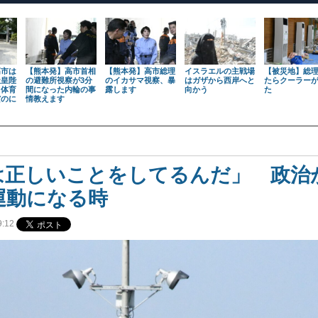
高市は
【熊本発】高市首相
【熊本発】高市総理
イスラエルの主戦場
【被災地】総
天皇陛
の避難所視察が3分
のイカサマ視察、暴
はガザから西岸へと
たらクーラー
も体育
間になった内輪の事
露します
向かう
た
だのに
情教えます
は正しいことをしてるんだ」 政治
運動になる時
:12