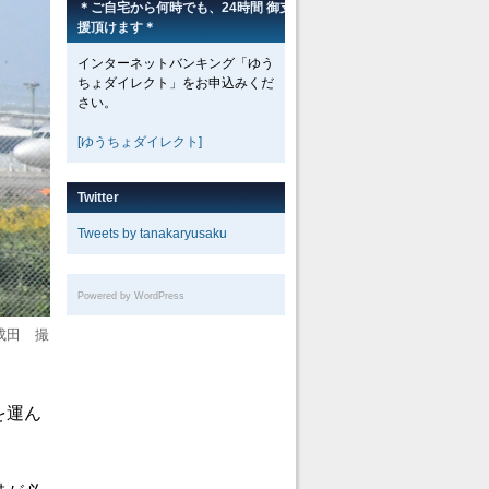
＊ご自宅から何時でも、24時間 御支
援頂けます＊
インターネットバンキング「ゆう
ちょダイレクト」をお申込みくだ
さい。
[ゆうちょダイレクト]
Twitter
Tweets by tanakaryusaku
Powered by WordPress
成田 撮
を運ん