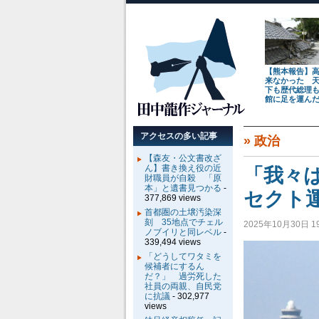
【熊本報告】
来なかった 
下も歴代総理
館に足を運ん
アクセスの多い記事
»
政治
【森友・公文書改ざ
ん】書き換え役の近
「我々
財職員が自殺 「原
本」と遺書見つかる
-
セクト
377,869 views
首都圏の土壌汚染深
刻 35地点でチェル
2025年10月30日 19
ノブイリと同レベル
-
339,494 views
「どうしてワタミを
候補者にするん
だ？」 過労死した
社員の両親、自民党
に抗議
- 302,977
views