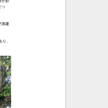
港が必
だっ
空港建
あり、