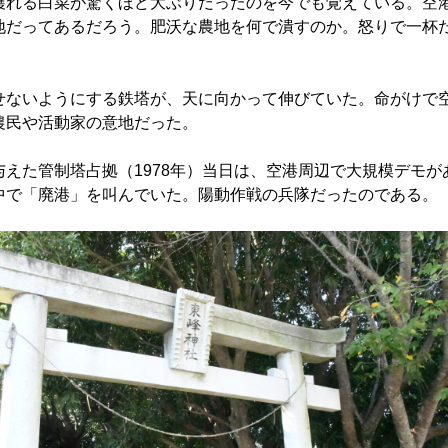
穫れる白菜が驚くほど大ぶりだったのを今でも覚えている。空
地だってあるだろう。肥沃な農地を何で潰すのか。怒りで一杯
せないようにする鉄塔が、天に向かって伸びていた。命がけで
農民や活動家の意地だった。
与えた管制塔占拠（1978年）当日は、空港周辺で大規模デモが
中で「廃港」を叫んでいた。陽動作戦の兵隊だったのである。