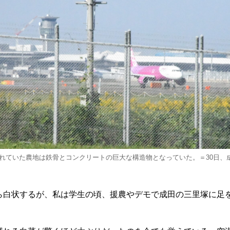
れていた農地は鉄骨とコンクリートの巨大な構造物となっていた。＝30日、
ら白状するが、私は学生の頃、援農やデモで成田の三里塚に足