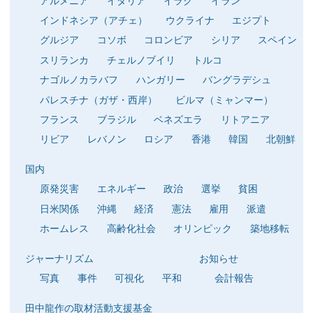
アルメニア
イタリア
イラク
イラン
インドネシア（アチェ）
ウクライナ
エジプト
グルジア
コソボ
コロンビア
シリア
スペイン
スリランカ
チェルノブイリ
トルコ
ナゴルノカラバフ
ハンガリー
バングラデシュ
パレスチナ（ガザ・西岸）
ビルマ（ミャンマー）
フランス
ブラジル
ベネズエラ
リトアニア
リビア
レバノン
ロシア
香港
韓国
北朝鮮
国内
原発災害
エネルギー
政治
選挙
貧困
日米関係
沖縄
経済
憲法
雇用
派遣
ホームレス
高齢化社会
オリンピック
築地移転
ジャーナリズム
お知らせ
写真
事件
可視化
平和
会計報告
田中龍作の取材活動支援基金