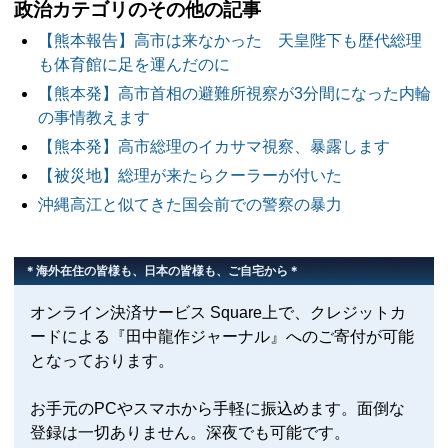
政治カテゴリのその他の記事
【熊本報告】高市は来なかった 天皇陛下も歴代総理
も体育館に足を運んだのに
【熊本発】高市首相の避難所視察が3分間になった内輪
の事情教えます
【熊本発】高市総理のイカサマ視察、暴露します
【被災地】総理が来たらクーラーが付いた
沖縄高江と似てきた国会前での警察の暴力
＊海外在住の皆様も、日本の皆様も、ご自宅から＊
オンライン決済サービス Square上で、クレジットカ
ードによる『田中龍作ジャーナル』へのご寄付が可能
となっております。
お手元のPCやスマホから手軽に振込めます。面倒な
登録は一切ありません。深夜でも可能です。