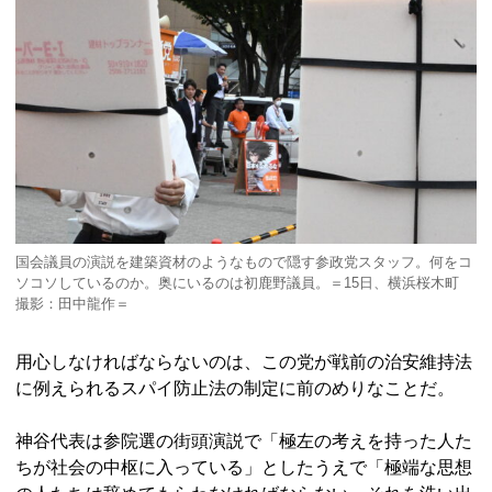
国会議員の演説を建築資材のようなもので隠す参政党スタッフ。何をコ
ソコソしているのか。奥にいるのは初鹿野議員。＝15日、横浜桜木町
撮影：田中龍作＝
用心しなければならないのは、この党が戦前の治安維持法
に例えられるスパイ防止法の制定に前のめりなことだ。
神谷代表は参院選の街頭演説で「極左の考えを持った人た
ちが社会の中枢に入っている」としたうえで「極端な思想