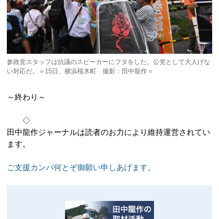
参政党スタッフは抗議のスピーカーにフタをした。公党として大人げな
い対応だ。＝15日、横浜桜木町 撮影：田中龍作＝
～終わり～
◇
田中龍作ジャーナルは読者のお力により維持運営されてい
ます。
ご支援カンパ何とぞ御願い申しあげます。