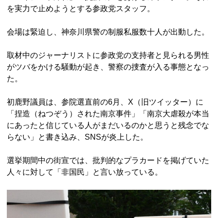
を実力で止めようとする参政党スタッフ。
会場は緊迫し、神奈川県警の制服私服数十人が出動した。
取材中のジャーナリストに参政党の支持者と見られる男性
がツバをかける騒動が起き、警察の捜査が入る事態となっ
た。
初鹿野議員は、参院選直前の6月、X（旧ツイッター）に
「捏造（ねつぞう）された南京事件」「南京大虐殺が本当
にあったと信じている人がまだいるのかと思うと残念でな
らない」と書き込み、SNSが炎上した。
選挙期間中の街宣では、批判的なプラカードを掲げていた
人々に対して「非国民」と言い放っている。