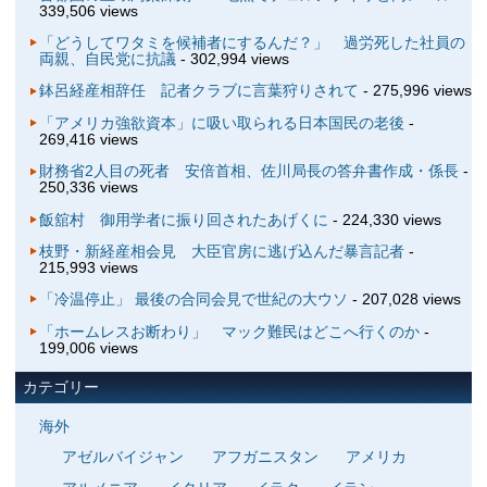
339,506 views
「どうしてワタミを候補者にするんだ？」 過労死した社員の
両親、自民党に抗議
- 302,994 views
鉢呂経産相辞任 記者クラブに言葉狩りされて
- 275,996 views
「アメリカ強欲資本」に吸い取られる日本国民の老後
-
269,416 views
財務省2人目の死者 安倍首相、佐川局長の答弁書作成・係長
-
250,336 views
飯舘村 御用学者に振り回されたあげくに
- 224,330 views
枝野・新経産相会見 大臣官房に逃げ込んだ暴言記者
-
215,993 views
「冷温停止」 最後の合同会見で世紀の大ウソ
- 207,028 views
「ホームレスお断わり」 マック難民はどこへ行くのか
-
199,006 views
カテゴリー
海外
アゼルバイジャン
アフガニスタン
アメリカ