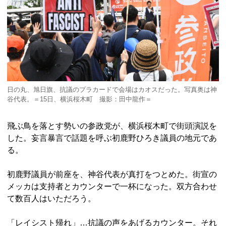
日の丸、旭日旗、抗議のプラカードで会場はカオスだった。写真奥は神
谷代表。＝15日、横浜桜木町 撮影：田中龍作＝
飛ぶ鳥を落とす勢いの参政党が、横浜桜木町で街頭演説を
した。妄言暴言で話題を呼ぶ初鹿野ひろき議員の地元であ
る。
初鹿野議員が前座を、神谷代表が真打をつとめた。街宣の
メッカは支持者とカウンターで一杯になった。双方合わせ
て数百人はいただろう。
「レイシスト帰れ」…抗議の声をあげるカウンター。それ