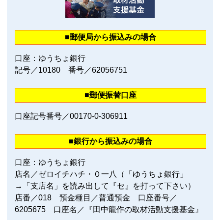
■郵便局から振込みの場合
口座：ゆうちょ銀行
記号／10180 番号／62056751
■郵便振替口座
口座記号番号／00170‐0‐306911
■銀行から振込みの場合
口座：ゆうちょ銀行
店名／ゼロイチハチ・０一八（「ゆうちょ銀行」
→「支店名」を読み出して『セ』を打って下さい）
店番／018 預金種目／普通預金 口座番号／
6205675 口座名／『田中龍作の取材活動支援基金』