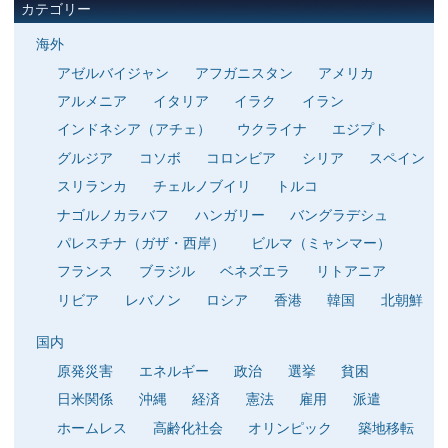
カテゴリー
海外
アゼルバイジャン
アフガニスタン
アメリカ
アルメニア
イタリア
イラク
イラン
インドネシア（アチェ）
ウクライナ
エジプト
グルジア
コソボ
コロンビア
シリア
スペイン
スリランカ
チェルノブイリ
トルコ
ナゴルノカラバフ
ハンガリー
バングラデシュ
パレスチナ（ガザ・西岸）
ビルマ（ミャンマー）
フランス
ブラジル
ベネズエラ
リトアニア
リビア
レバノン
ロシア
香港
韓国
北朝鮮
国内
原発災害
エネルギー
政治
選挙
貧困
日米関係
沖縄
経済
憲法
雇用
派遣
ホームレス
高齢化社会
オリンピック
築地移転