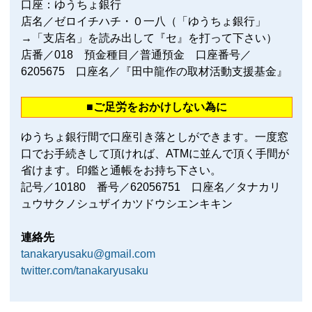
口座：ゆうちょ銀行
店名／ゼロイチハチ・０一八（「ゆうちょ銀行」
→「支店名」を読み出して『セ』を打って下さい）
店番／018 預金種目／普通預金 口座番号／
6205675 口座名／『田中龍作の取材活動支援基金』
■ご足労をおかけしない為に
ゆうちょ銀行間で口座引き落としができます。一度窓
口でお手続きして頂ければ、ATMに並んで頂く手間が
省けます。印鑑と通帳をお持ち下さい。
記号／10180 番号／62056751 口座名／タナカリ
ュウサクノシュザイカツドウシエンキキン
連絡先
tanakaryusaku@gmail.com
twitter.com/tanakaryusaku