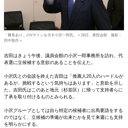
「勝算あり」のVサインを示す小沢一郎氏。＝26日、衆院会館 撮影：
田中龍作＝
吉田はきょう午後、議員会館の小沢一郎事務所を訪れ、代
表選に立候補する意欲のあることを伝えた。
小沢氏との会談を終えた吉田は「推薦人20人のハードルが
あるが、挑戦するという気持ちはあります」と意欲を示し
た。吉田氏はこのあと地元（杉並区）に帰って支持者らに
了承を取り付けるものとみられる。
小沢グループとしては自ら特定の候補者に出馬要請をする
のではなく、立候補の準備が出来たかを見て来週にも支持
を明らかにする。