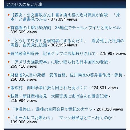
アクセスの多い記事
【森友・公文書改ざん】書き換え役の近財職員が自殺 「原
本」と遺書見つかる
- 377,894 views
首都圏の土壌汚染深刻 35地点でチェルノブイリと同レベル
-
339,509 views
「どうしてワタミを候補者にするんだ？」 過労死した社員の
両親、自民党に抗議
- 302,995 views
鉢呂経産相辞任 記者クラブに言葉狩りされて
- 275,997 views
「アメリカ強欲資本」に吸い取られる日本国民の老後
-
269,416 views
財務省2人目の死者 安倍首相、佐川局長の答弁書作成・係長
-
250,338 views
飯舘村 御用学者に振り回されたあげくに
- 224,331 views
枝野・新経産相会見 大臣官房に逃げ込んだ暴言記者
-
215,994 views
「冷温停止」 最後の合同会見で世紀の大ウソ
- 207,028 views
「ホームレスお断わり」 マック難民はどこへ行くのか
-
199,006 views