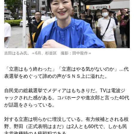
吉田はるみ氏。＝6月、杉並区 撮影：田中龍作＝
「立憲はもう終わった」「立憲はやる気がないのか」…代
表選挙をめぐって諦めの声がＳＮＳ上に溢れた。
自民党の総裁選挙でメディアはもちきりだ。TVは電波ジ
ャックされた感がある。コバホークや進次郎と言った40代
が話題をさらっている。
対する立憲は明らかに埋没している。有力候補とされる枝
野、野田（正式表明はまだ）は2人とも60代で、しかも民
主党政権時のＡ級戦犯である。