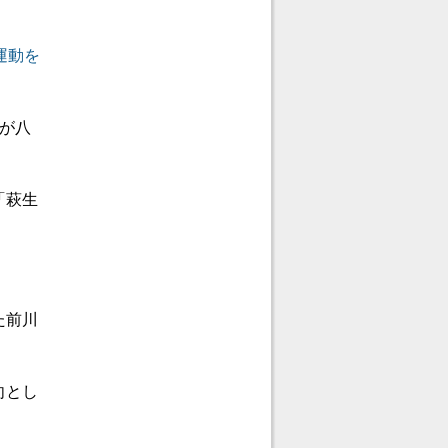
運動を
が八
「萩生
た前川
向とし