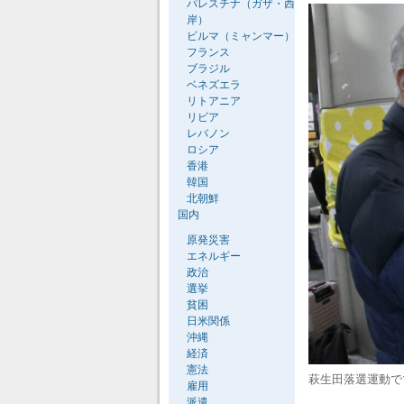
パレスチナ（ガザ・西
岸）
ビルマ（ミャンマー）
フランス
ブラジル
ベネズエラ
リトアニア
リビア
レバノン
ロシア
香港
韓国
北朝鮮
国内
原発災害
エネルギー
政治
選挙
貧困
日米関係
沖縄
経済
憲法
萩生田落選運動で
雇用
派遣