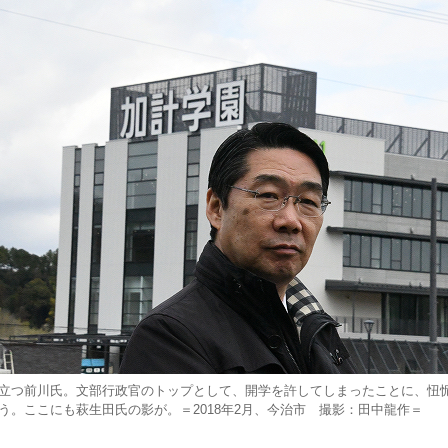
立つ前川氏。文部行政官のトップとして、開学を許してしまったことに、忸
う。ここにも萩生田氏の影が。＝2018年2月、今治市 撮影：田中龍作＝