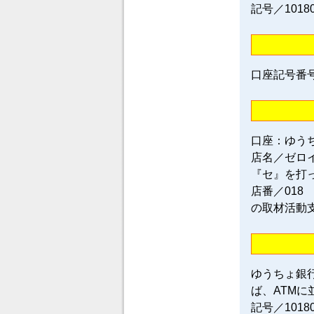
記号／1018
口座記号番号／0
口座：ゆう
店名／ゼロ
『セ』を打
店番／018
の取材活動
ゆうちょ銀
ば、ATM
記号／101