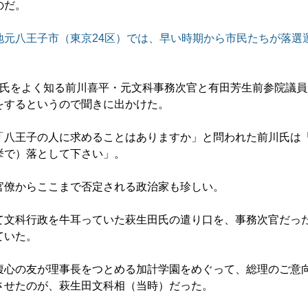
のだ。
地元八王子市（東京24区）では、早い時期から市民たちが落選
。
氏をよく知る前川喜平・元文科事務次官と有田芳生前参院議員
をするというので聞きに出かけた。
八王子の人に求めることはありますか」と問われた前川氏は
挙で）落として下さい」。
僚からここまで否定される政治家も珍しい。
文科行政を牛耳っていた萩生田氏の遣り口を、事務次官だっ
ていた。
心の友が理事長をつとめる加計学園をめぐって、総理のご意
させたのが、萩生田文科相（当時）だった。