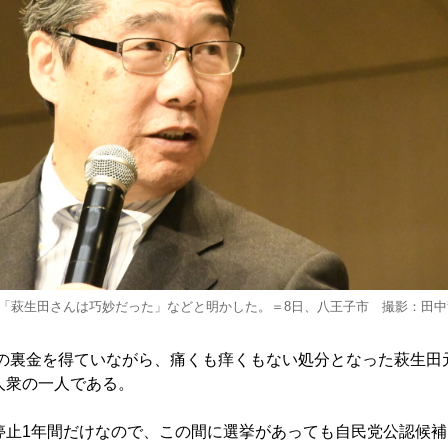
「萩生田さんは巧妙だった」などと明かした。＝8日、八王子市 撮影：田中
もの裏金を得ていながら、痛くも痒くもない処分となった萩生田
人衆の一人である。
止1年間だけなので、この間に選挙があっても自民党公認候補