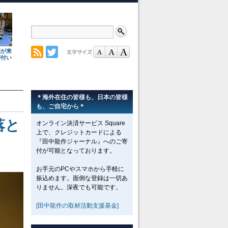
理が来
が付い
＊海外在住の皆様も、日本の皆様
も、ご自宅から＊
落と
オンライン決済サービス Square
上で、クレジットカードによる
『田中龍作ジャーナル』へのご寄
付が可能となっております。
お手元のPCやスマホから手軽に
振込めます。面倒な登録は一切あ
りません。深夜でも可能です。
[田中龍作の取材活動支援基金]