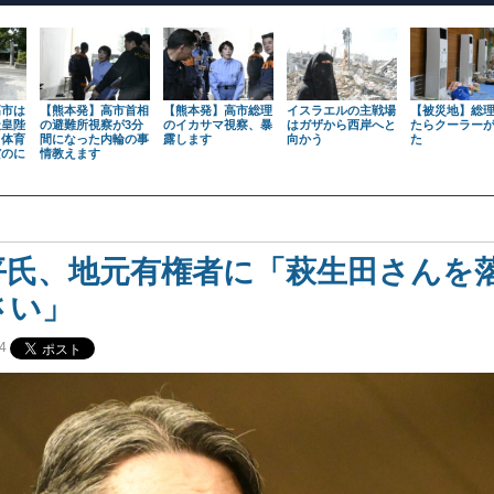
高市は
【熊本発】高市首相
【熊本発】高市総理
イスラエルの主戦場
【被災地】総
天皇陛
の避難所視察が3分
のイカサマ視察、暴
はガザから西岸へと
たらクーラー
も体育
間になった内輪の事
露します
向かう
た
だのに
情教えます
平氏、地元有権者に「萩生田さんを
さい」
4