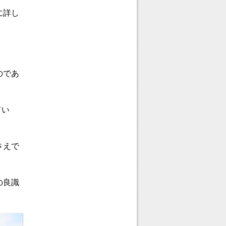
に詳し
のであ
てい
さえで
の良識