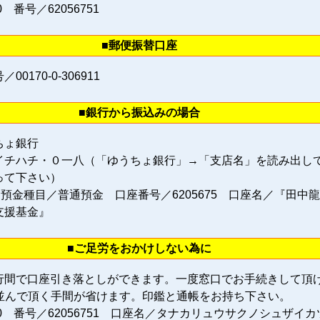
0 番号／62056751
■郵便振替口座
0170‐0‐306911
■銀行から振込みの場合
ちょ銀行
イチハチ・０一八（「ゆうちょ銀行」→「支店名」を読み出し
って下さい）
 預金種目／普通預金 口座番号／6205675 口座名／『田中
支援基金』
■ご足労をおかけしない為に
行間で口座引き落としができます。一度窓口でお手続きして頂
に並んで頂く手間が省けます。印鑑と通帳をお持ち下さい。
80 番号／62056751 口座名／タナカリュウサクノシュザイカ