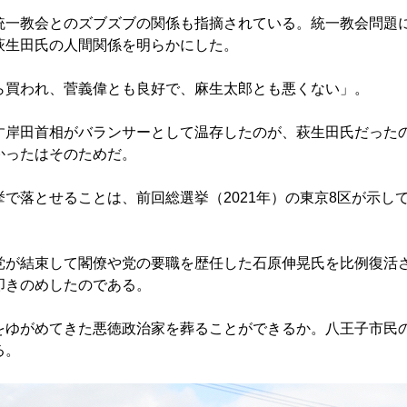
一教会とのズブズブの関係も指摘されている。統一教会問題
萩生田氏の人間関係を明らかにした。
買われ、菅義偉とも良好で、麻生太郎とも悪くない」。
岸田首相がバランサーとして温存したのが、萩生田氏だった
かったはそのためだ。
で落とせることは、前回総選挙（2021年）の東京8区が示し
が結束して閣僚や党の要職を歴任した石原伸晃氏を比例復活
叩きのめしたのである。
ゆがめてきた悪徳政治家を葬ることができるか。八王子市民
る。