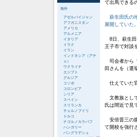
て出馬できる
海外
萩生田氏の
アゼルバイジャン
アフガニスタン
展開していた
アメリカ
アルメニア
8日、萩生田
イタリア
イラク
王子市で対談
イラン
インドネシア（アチ
司会者から「
ェ）
ウクライナ
田さんを（選
エジプト
グルジア
仕えていた官
コソボ
コロンビア
シリア
文教族として
スペイン
氏は間近で見
スリランカ
チェルノブイリ
トルコ
安倍晋三の腹
ナゴルノカラバフ
て開校を強行
ハンガリー
バングラデシュ