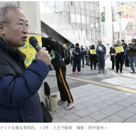
マイクを握る有田氏。＝2月、八王子駅前 撮影：田中龍作＝