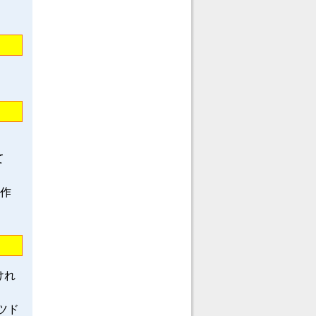
て
龍作
けれ
ツド