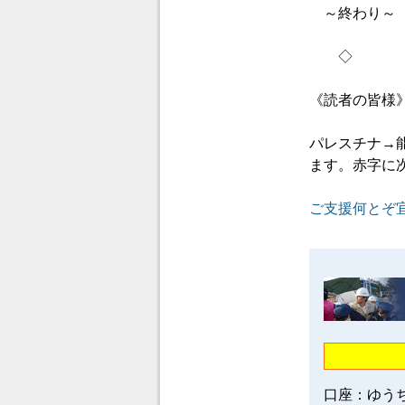
～終わり～
◇
《読者の皆様
パレスチナ→
ます。赤字に
ご支援何とぞ
口座：ゆう