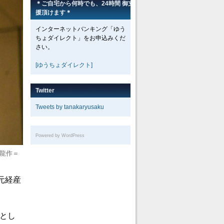
＊ご自宅から何時でも、24時間 御支
援頂けます＊
インターネットバンキング「ゆう
ちょダイレクト」をお申込みくだ
さい。
[ゆうちょダイレクト]
Twitter
Tweets by tanakaryusaku
Powered by WordPress
龍作＝
元経産
とし