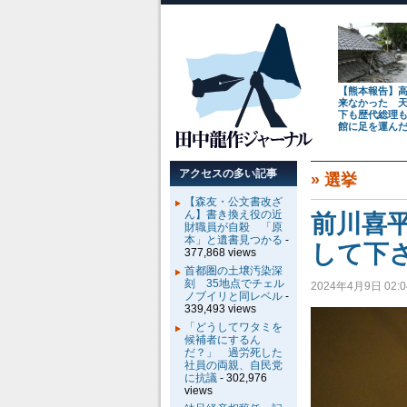
【熊本報告】
来なかった 
下も歴代総理
館に足を運ん
アクセスの多い記事
»
選挙
【森友・公文書改ざ
ん】書き換え役の近
前川喜
財職員が自殺 「原
本」と遺書見つかる
-
して下
377,868 views
首都圏の土壌汚染深
刻 35地点でチェル
2024年4月9日 02:0
ノブイリと同レベル
-
339,493 views
「どうしてワタミを
候補者にするん
だ？」 過労死した
社員の両親、自民党
に抗議
- 302,976
views