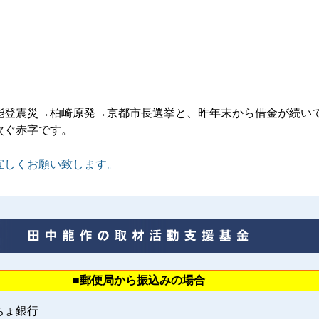
》
能登震災→柏崎原発→京都市長選挙と、昨年末から借金が続い
次ぐ赤字です。
宜しくお願い致します。
■郵便局から振込みの場合
ちょ銀行