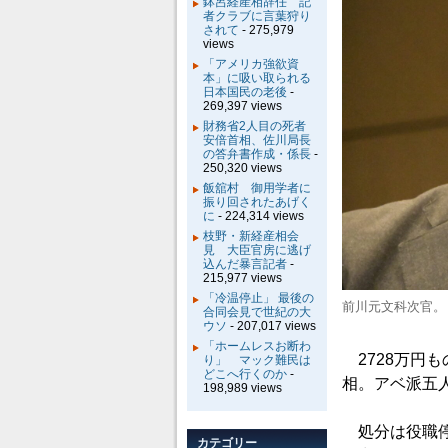
鉢呂経産相辞任 記
者クラブに言葉狩り
されて
- 275,979
views
「アメリカ強欲資
本」に吸い取られる
日本国民の老後
-
269,397 views
財務省2人目の死者
安倍首相、佐川局長
の答弁書作成・係長
-
250,320 views
飯舘村 御用学者に
振り回されたあげく
に
- 224,314 views
枝野・新経産相会
見 大臣官房に逃げ
込んだ暴言記者
-
215,977 views
「冷温停止」 最後の
前川元文科次官。
合同会見で世紀の大
ウソ
- 207,017 views
「ホームレスお断わ
2728万円
り」 マック難民は
どこへ行くのか
-
相。アベ派五
198,989 views
処分は役職停
カテゴリー