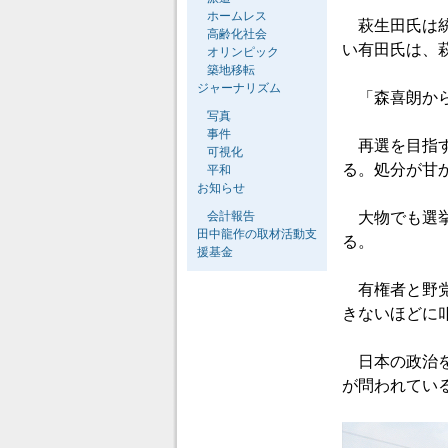
ホームレス
萩生田氏は統
高齢化社会
い有田氏は、
オリンピック
築地移転
ジャーナリズム
「森喜朗から
写真
事件
再選を目指す
可視化
る。処分が甘
平和
お知らせ
大物でも選挙
会計報告
田中龍作の取材活動支
る。
援基金
有権者と野党
きないほどに
日本の政治を
が問われてい