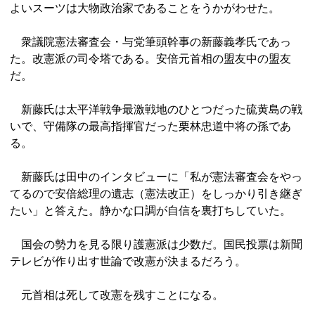
よいスーツは大物政治家であることをうかがわせた。
衆議院憲法審査会・与党筆頭幹事の新藤義孝氏であっ
た。改憲派の司令塔である。安倍元首相の盟友中の盟友
だ。
新藤氏は太平洋戦争最激戦地のひとつだった硫黄島の戦
いで、守備隊の最高指揮官だった栗林忠道中将の孫であ
る。
新藤氏は田中のインタビューに「私が憲法審査会をやっ
てるので安倍総理の遺志（憲法改正）をしっかり引き継ぎ
たい」と答えた。静かな口調が自信を裏打ちしていた。
国会の勢力を見る限り護憲派は少数だ。国民投票は新聞
テレビが作り出す世論で改憲が決まるだろう。
元首相は死して改憲を残すことになる。