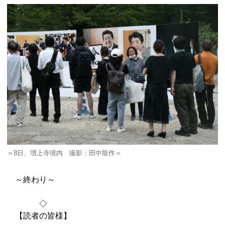
＝8日、増上寺境内 撮影：田中龍作＝
～終わり～
◇
【読者の皆様】