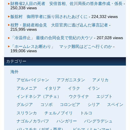
財務省2人目の死者 安倍首相、佐川局長の答弁書作成・係長
-
250,338 views
飯舘村 御用学者に振り回されたあげくに
- 224,332 views
枝野・新経産相会見 大臣官房に逃げ込んだ暴言記者
-
215,995 views
「冷温停止」 最後の合同会見で世紀の大ウソ
- 207,028 views
「ホームレスお断わり」 マック難民はどこへ行くのか
-
199,006 views
カテゴリー
海外
アゼルバイジャン
アフガニスタン
アメリカ
アルメニア
イタリア
イラク
イラン
インドネシア（アチェ）
ウクライナ
エジプト
グルジア
コソボ
コロンビア
シリア
スペイン
スリランカ
チェルノブイリ
トルコ
ナゴルノカラバフ
ハンガリー
バングラデシュ
パレスチナ（ガザ・西岸）
ビルマ（ミャンマー）