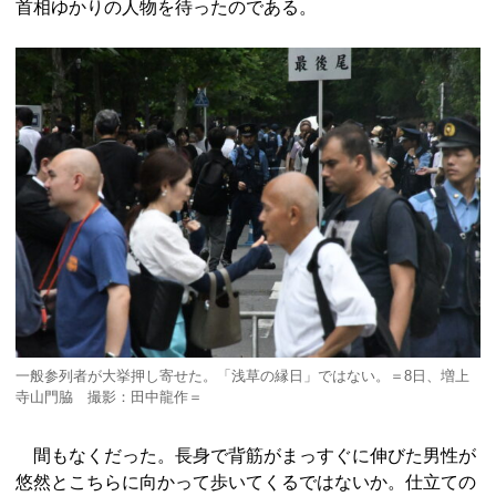
首相ゆかりの人物を待ったのである。
一般参列者が大挙押し寄せた。「浅草の縁日」ではない。＝8日、増上
寺山門脇 撮影：田中龍作＝
間もなくだった。長身で背筋がまっすぐに伸びた男性が
悠然とこちらに向かって歩いてくるではないか。仕立ての