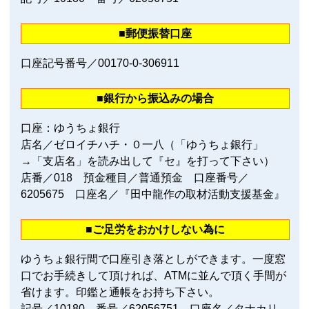
■郵便振替口座
口座記号番号／00170‐0‐306911
■銀行から振込みの場合
口座：ゆうちょ銀行
店名／ゼロイチハチ・０一八（「ゆうちょ銀行」
→「支店名」を読み出して『セ』を打って下さい）
店番／018 預金種目／普通預金 口座番号／
6205675 口座名／『田中龍作の取材活動支援基金』
■ご足労をおかけしない為に
ゆうちょ銀行間で口座引き落としができます。一度窓
口でお手続きして頂ければ、ATMに並んで頂く手間が
省けます。印鑑と通帳をお持ち下さい。
記号／10180 番号／62056751 口座名／タナカリ