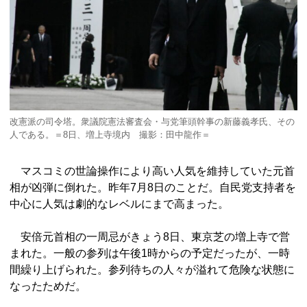
改憲派の司令塔。衆議院憲法審査会・与党筆頭幹事の新藤義孝氏、その
人である。＝8日、増上寺境内 撮影：田中龍作＝
マスコミの世論操作により高い人気を維持していた元首
相が凶弾に倒れた。昨年7月8日のことだ。自民党支持者を
中心に人気は劇的なレベルにまで高まった。
安倍元首相の一周忌がきょう8日、東京芝の増上寺で営
まれた。一般の参列は午後1時からの予定だったが、一時
間繰り上げられた。参列待ちの人々が溢れて危険な状態に
なったためだ。