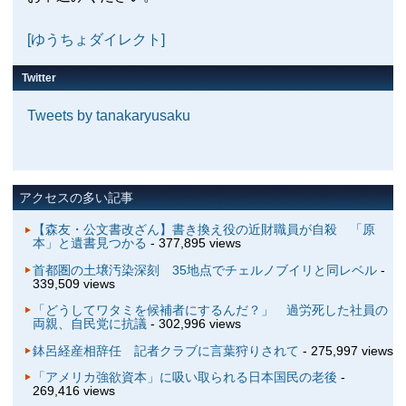
[ゆうちょダイレクト]
Twitter
Tweets by tanakaryusaku
アクセスの多い記事
【森友・公文書改ざん】書き換え役の近財職員が自殺 「原
本」と遺書見つかる
- 377,895 views
首都圏の土壌汚染深刻 35地点でチェルノブイリと同レベル
-
339,509 views
「どうしてワタミを候補者にするんだ？」 過労死した社員の
両親、自民党に抗議
- 302,996 views
鉢呂経産相辞任 記者クラブに言葉狩りされて
- 275,997 views
「アメリカ強欲資本」に吸い取られる日本国民の老後
-
269,416 views