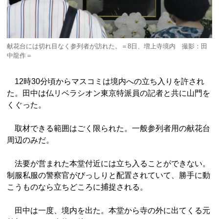
献花台には切れ目なく参列者が訪れた。＝8日、増上寺境内 撮影：田
中龍作＝
12時30分頃からマスコミは境内への立ち入りを許され
た。田中は仏リベラシオン東京特派員の記者と共に山門を
くぐった。
取材できる範囲はごく限られた。一般参列者用の献花台
周辺のみだ。
法要が営まれた本堂付近には立ち入ることができない。
制服私服の警察官がびっしりと配置されていて、勝手に動
こうものなら立ちどころに捕捉される。
田中は一度、境内を出た。本堂から寺の外に出てくる元