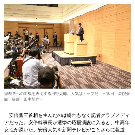
総裁選への出馬を表明する河野太郎。人気はトップだ。＝10日、衆院会
館 撮影：田中龍作＝
安倍晋三首相を生んだのは紛れもなく記者クラブメディ
アだった。安倍幹事長が選挙の応援演説に入ると、中高年
女性が湧いた。安倍人気を新聞テレビがことさらに報道