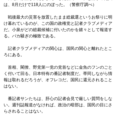
は、8月だけで118人にのぼった。（警察庁調べ）
戦後最大の災害を放置したまま総裁選というお祭りに明
け暮れているのが、この国の政権党と記者クラブメディア
だ。小泉がどの総裁候補に付いたのかを嬉々として報道す
る。バカ騒ぎの極致である。
記者クラブメディアの関心は、国民の関心と離れたとこ
ろにある。
首相、閣僚、野党第一党の党首などに金魚のフンのごと
く付いて回る。日本特有の番記者制度だ。帯同しながら情
報は取れるだろうが、オフレコだ。国民に還元されること
はない。
番記者サンたちは、肝心の記者会見で厳しい質問をしな
い。週刊誌報道がなければ、政治の暗部は、国民の目にさ
らされることはない。