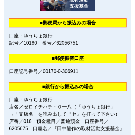
■郵便局から振込みの場合
口座：ゆうちょ銀行
記号／10180 番号／62056751
■郵便振替口座
口座記号番号／00170‐0‐306911
■銀行から振込みの場合
口座：ゆうちょ銀行
店名／ゼロイチハチ・０一八（「ゆうちょ銀行」
→「支店名」を読み出して『セ』を打って下さい）
店番／018 預金種目／普通預金 口座番号／
6205675 口座名／『田中龍作の取材活動支援基金』