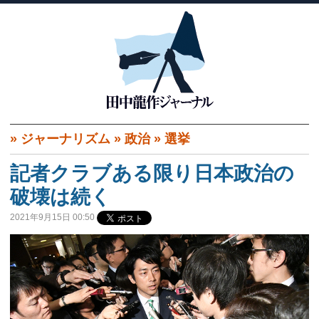
»
ジャーナリズム
»
政治
»
選挙
記者クラブある限り日本政治の
破壊は続く
2021年9月15日 00:50