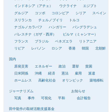
インドネシア（アチェ）
ウクライナ
エジプト
グルジア
コソボ
コロンビア
シリア
スペイン
スリランカ
チェルノブイリ
トルコ
ナゴルノカラバフ
ハンガリー
バングラデシュ
パレスチナ（ガザ・西岸）
ビルマ（ミャンマー）
フランス
ブラジル
ベネズエラ
リトアニア
リビア
レバノン
ロシア
香港
韓国
北朝鮮
国内
原発災害
エネルギー
政治
選挙
貧困
日米関係
沖縄
経済
憲法
雇用
派遣
ホームレス
高齢化社会
オリンピック
築地移転
ジャーナリズム
お知らせ
写真
事件
可視化
平和
会計報告
田中龍作の取材活動支援基金