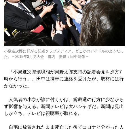
小泉進次郎に群がる記者クラブメディア。どこかのアイドルのようだっ
た。＝2018年3月党大会 都内 撮影：田中龍作＝
「小泉進次郎環境相が河野太郎支持の記者会見を夕方7
時から行う」。田中は携帯に連絡を受けたが、取材には行
かなかった。
人気者の小泉が誰に付くかは、総裁選の行方に少なから
ず影響を与える。新聞テレビは大ハシャギだ。新聞は見出
しが立ち、テレビは視聴率が取れる。
自宅に放置されたまま死亡した後でコロナと分かった人