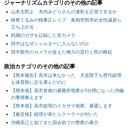
ジャーナリズムカテゴリのその他の記事
山本太郎よ 木内みどりさんの遺影を正視できるか
検察ぐるみの検事正レイプ 真相究明求め女性議員ら
立ち上がる
戦禍のガザを記録した安カメラ
田中はなぜシェルターに入らないのか
田中龍作のカメラが捉えた権力の蛮行と民の蜂起
政治カテゴリのその他の記事
【熊本報告】高市は来なかった 天皇陛下も歴代総理
も体育館に足を運んだのに
【熊本発】高市首相の避難所視察が3分間になった内輪
の事情教えます
【熊本発】高市総理のイカサマ視察、暴露します
【被災地】総理が来たらクーラーが付いた
沖縄高江と似てきた国会前での警察の暴力