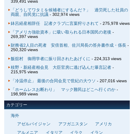
339,491 views
「どうしてワタミを候補者にするんだ？」 過労死した社員の
両親、自民党に抗議
- 302,974 views
鉢呂経産相辞任 記者クラブに言葉狩りされて
- 275,978 views
「アメリカ強欲資本」に吸い取られる日本国民の老後
-
269,397 views
財務省2人目の死者 安倍首相、佐川局長の答弁書作成・係長
-
250,320 views
飯舘村 御用学者に振り回されたあげくに
- 224,313 views
枝野・新経産相会見 大臣官房に逃げ込んだ暴言記者
-
215,975 views
「冷温停止」 最後の合同会見で世紀の大ウソ
- 207,016 views
「ホームレスお断わり」 マック難民はどこへ行くのか
-
198,989 views
カテゴリー
海外
アゼルバイジャン
アフガニスタン
アメリカ
アルメニア
イタリア
イラク
イラン