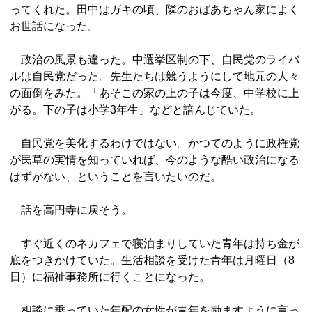
ってくれた。田中はガキの頃、隣のおばあちゃん家によく
お世話になった。
政治の風景も違った。中選挙区制の下、自民党のライバ
ルは自民党だった。先生たちは競うようにして地元の人々
の面倒をみた。「あそこの家の上の子は今度、中学校に上
がる。下の子は小学3年生」などと諳んじていた。
自民党を美化するわけではない。かつてのように政権党
が民草の実情を知っていれば、今のような酷い政治になる
はずがない、ということを言いたいのだ。
話を高円寺に戻そう。
すぐ近くのネカフェで寝泊まりしていた青年は持ち金が
底をつきかけていた。生活相談を受けた青年は月曜日（8
日）に福祉事務所に行くことになった。
相談に乗っていた年配の女性が青年を励ますように言っ