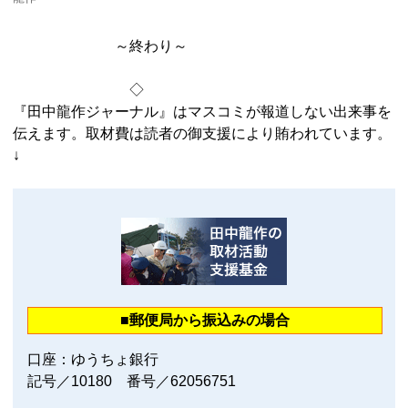
～終わり～
◇
『田中龍作ジャーナル』はマスコミが報道しない出来事を
伝えます。取材費は読者の御支援により賄われています。
↓
■郵便局から振込みの場合
口座：ゆうちょ銀行
記号／10180 番号／62056751