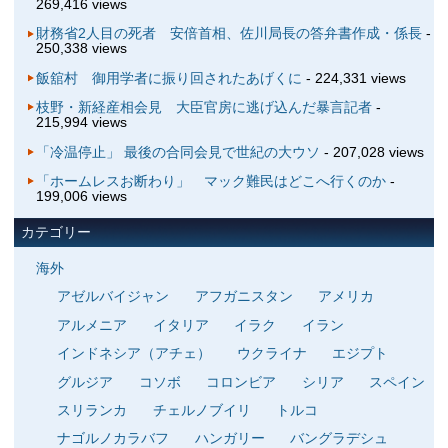
269,416 views
財務省2人目の死者 安倍首相、佐川局長の答弁書作成・係長
-
250,338 views
飯舘村 御用学者に振り回されたあげくに
- 224,331 views
枝野・新経産相会見 大臣官房に逃げ込んだ暴言記者
-
215,994 views
「冷温停止」 最後の合同会見で世紀の大ウソ
- 207,028 views
「ホームレスお断わり」 マック難民はどこへ行くのか
-
199,006 views
カテゴリー
海外
アゼルバイジャン
アフガニスタン
アメリカ
アルメニア
イタリア
イラク
イラン
インドネシア（アチェ）
ウクライナ
エジプト
グルジア
コソボ
コロンビア
シリア
スペイン
スリランカ
チェルノブイリ
トルコ
ナゴルノカラバフ
ハンガリー
バングラデシュ