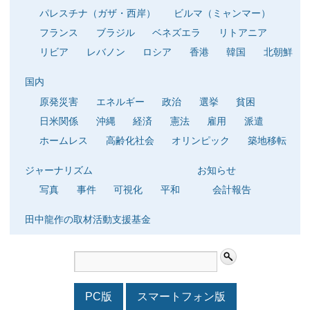
パレスチナ（ガザ・西岸）
ビルマ（ミャンマー）
フランス
ブラジル
ベネズエラ
リトアニア
リビア
レバノン
ロシア
香港
韓国
北朝鮮
国内
原発災害
エネルギー
政治
選挙
貧困
日米関係
沖縄
経済
憲法
雇用
派遣
ホームレス
高齢化社会
オリンピック
築地移転
ジャーナリズム
お知らせ
写真
事件
可視化
平和
会計報告
田中龍作の取材活動支援基金
PC版
スマートフォン版