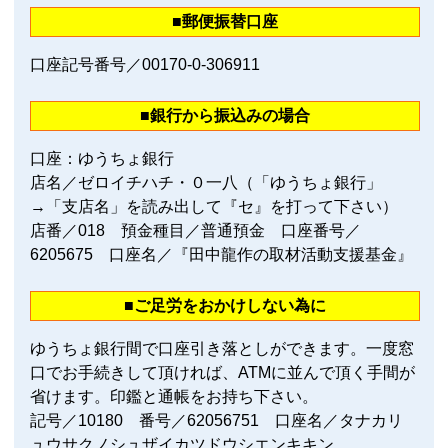
■郵便振替口座
口座記号番号／00170‐0‐306911
■銀行から振込みの場合
口座：ゆうちょ銀行
店名／ゼロイチハチ・０一八（「ゆうちょ銀行」
→「支店名」を読み出して『セ』を打って下さい）
店番／018 預金種目／普通預金 口座番号／
6205675 口座名／『田中龍作の取材活動支援基金』
■ご足労をおかけしない為に
ゆうちょ銀行間で口座引き落としができます。一度窓
口でお手続きして頂ければ、ATMに並んで頂く手間が
省けます。印鑑と通帳をお持ち下さい。
記号／10180 番号／62056751 口座名／タナカリ
ュウサクノシュザイカツドウシエンキキン