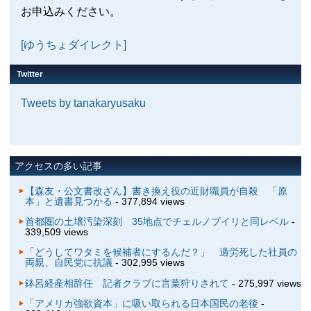
お申込みください。
[ゆうちょダイレクト]
Twitter
Tweets by tanakaryusaku
アクセスの多い記事
【森友・公文書改ざん】書き換え役の近財職員が自殺 「原
本」と遺書見つかる
- 377,894 views
首都圏の土壌汚染深刻 35地点でチェルノブイリと同レベル
-
339,509 views
「どうしてワタミを候補者にするんだ？」 過労死した社員の
両親、自民党に抗議
- 302,995 views
鉢呂経産相辞任 記者クラブに言葉狩りされて
- 275,997 views
「アメリカ強欲資本」に吸い取られる日本国民の老後
-