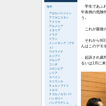
学生であふれ
海外
中条例の危険
アゼルバイジャン
う。
アフガニスタン
アメリカ
アルメニア
これが最後の
イタリア
イラク
イラン
それから9日
インドネシア（アチ
んはこのデモ
ェ）
ウクライナ
エジプト
起訴され裁判
グルジア
るいは1月に
コソボ
コロンビア
シリア
スペイン
スリランカ
チェルノブイリ
トルコ
ナゴルノカラバフ
ハンガリー
バングラデシュ