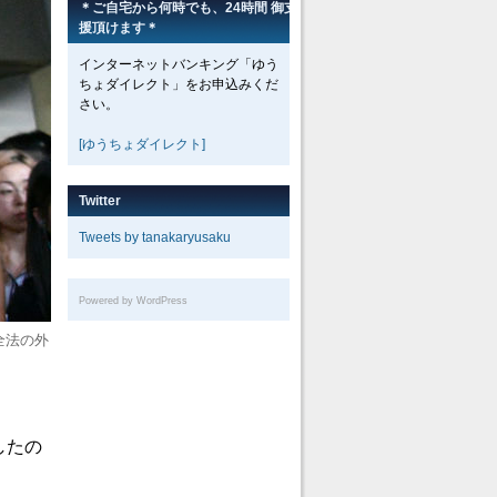
＊ご自宅から何時でも、24時間 御支
援頂けます＊
インターネットバンキング「ゆう
ちょダイレクト」をお申込みくだ
さい。
[ゆうちょダイレクト]
Twitter
Tweets by tanakaryusaku
Powered by WordPress
全法の外
したの