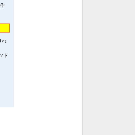
龍作
けれ
ツド