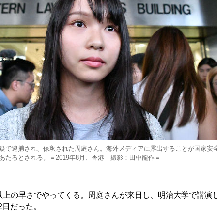
疑で逮捕され、保釈された周庭さん。海外メディアに露出することが国家安
あたるとされる。＝2019年8月、香港 撮影：田中龍作＝
上の早さでやってくる。周庭さんが来日し、明治大学で講演
12日だった。