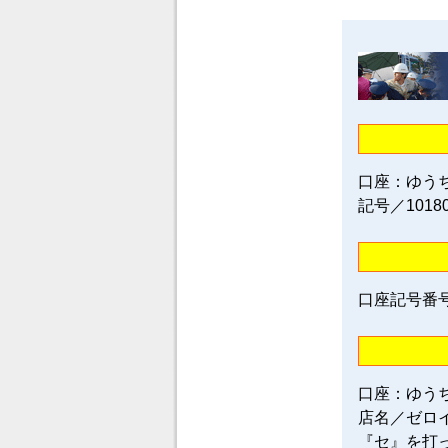
口座：ゆう
記号／1018
口座記号番号／0
口座：ゆう
店名／ゼロ
『セ』を打