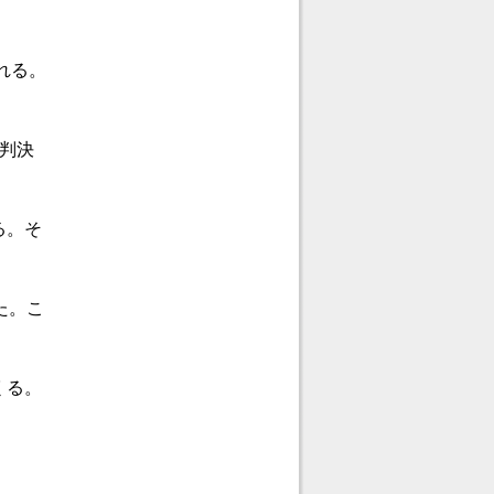
れる。
判決
る。そ
た。こ
くる。