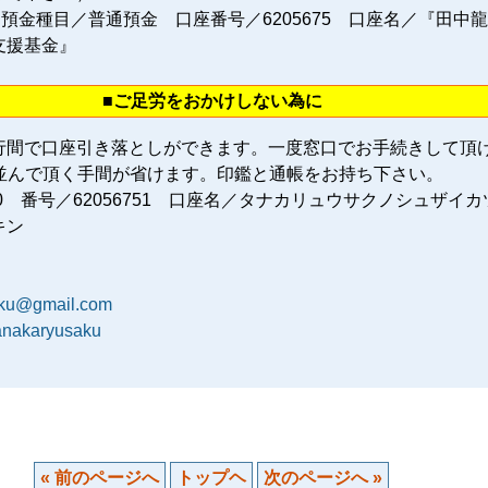
 預金種目／普通預金 口座番号／6205675 口座名／『田中
支援基金』
■ご足労をおかけしない為に
行間で口座引き落としができます。一度窓口でお手続きして頂
に並んで頂く手間が省けます。印鑑と通帳をお持ち下さい。
80 番号／62056751 口座名／タナカリュウサクノシュザイカ
キン
aku@gmail.com
tanakaryusaku
« 前のページへ
トップヘ
次のページへ »