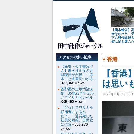
【熊本報告】
来なかった 
下も歴代総理
館に足を運ん
アクセスの多い記事
»
香港
【森友・公文書改ざ
ん】書き換え役の近
【香港
財職員が自殺 「原
本」と遺書見つかる
-
は思い
377,868 views
首都圏の土壌汚染深
刻 35地点でチェル
2020年8月12日 18:
ノブイリと同レベル
-
339,493 views
「どうしてワタミを
候補者にするん
だ？」 過労死した
社員の両親、自民党
に抗議
- 302,976
views