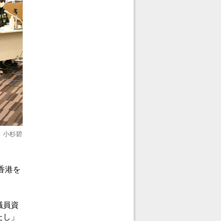
：小杉碧
香港を
議員資
たし」