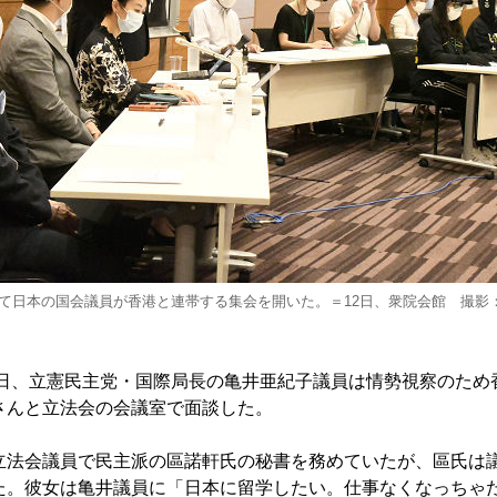
て日本の国会議員が香港と連帯する集会を開いた。＝12日、衆院会館 撮影
9日、立憲民主党・国際局長の亀井亜紀子議員は情勢視察のため
さんと立法会の会議室で面談した。
法会議員で民主派の區諾軒氏の秘書を務めていたが、區氏は
た。彼女は亀井議員に「日本に留学したい。仕事なくなっちゃ