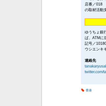
店番／018
の取材活動
ゆうちょ銀
ば、ATM
記号／101
ウシエンキ
連絡先
tanakaryus
twitter.com/
香港