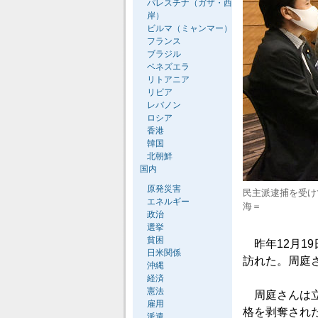
パレスチナ（ガザ・西
岸）
ビルマ（ミャンマー）
フランス
ブラジル
ベネズエラ
リトアニア
リビア
レバノン
ロシア
香港
韓国
北朝鮮
国内
原発災害
民主派逮捕を受け
エネルギー
海＝
政治
選挙
貧困
昨年12月1
日米関係
訪れた。周庭
沖縄
経済
憲法
周庭さんは立
雇用
格を剥奪され
派遣