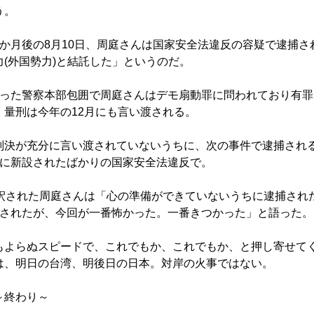
う。
か月後の8月10日、周庭さんは国家安全法違反の容疑で逮捕さ
(外国勢力)と結託した」というのだ。
った警察本部包囲で周庭さんはデモ扇動罪に問われており有罪
、量刑は今年の12月にも言い渡される。
決が充分に言い渡されていないうちに、次の事件で逮捕され
末に新設されたばかりの国家安全法違反で。
釈された周庭さんは「心の準備ができていないうちに逮捕され
捕されたが、今回が一番怖かった。一番きつかった」と語った。
よらぬスピードで、これでもか、これでもか、と押し寄せて
は、明日の台湾、明後日の日本。対岸の火事ではない。
り～