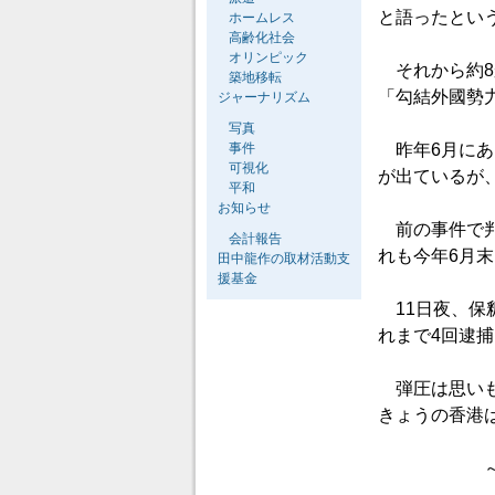
と語ったとい
ホームレス
高齢化社会
オリンピック
それから約8
築地移転
「勾結外國勢力
ジャーナリズム
写真
事件
昨年6月にあ
可視化
が出ているが
平和
お知らせ
前の事件で判
会計報告
れも今年6月
田中龍作の取材活動支
援基金
11日夜、保
れまで4回逮
弾圧は思いも
きょうの香港
～終わ