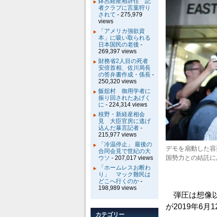
鉢呂経産相辞任 記
者クラブに言葉狩り
されて
- 275,979
views
「アメリカ強欲資
本」に吸い取られる
日本国民の老後
-
269,397 views
財務省2人目の死者
安倍首相、佐川局長
の答弁書作成・係長
-
250,320 views
飯舘村 御用学者に
振り回されたあげく
に
- 224,314 views
枝野・新経産相会
見 大臣官房に逃げ
込んだ暴言記者
-
215,977 views
「冷温停止」 最後の
デモを扇動した容
合同会見で世紀の大
国勢力との結託に
ウソ
- 207,017 views
「ホームレスお断わ
り」 マック難民は
どこへ行くのか
-
198,989 views
弾圧は想像以
が2019年6月
カテゴリー