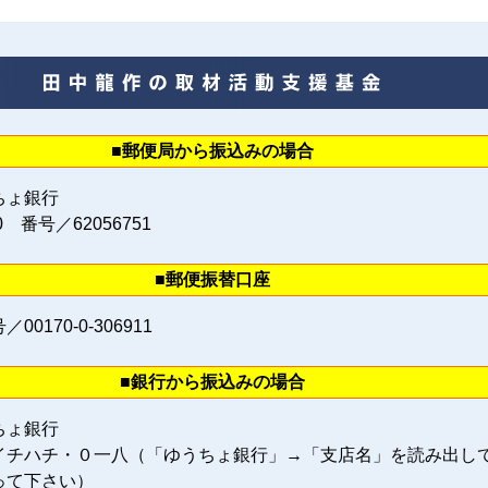
■郵便局から振込みの場合
ちょ銀行
0 番号／62056751
■郵便振替口座
0170‐0‐306911
■銀行から振込みの場合
ちょ銀行
イチハチ・０一八（「ゆうちょ銀行」→「支店名」を読み出し
って下さい）