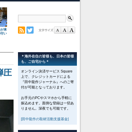
理が来
が付い
＊海外在住の皆様も、日本の皆様
も、ご自宅から＊
弾圧
オンライン決済サービス Square
上で、クレジットカードによる
『田中龍作ジャーナル』へのご寄
付が可能となっております。
お手元のPCやスマホから手軽に
振込めます。面倒な登録は一切あ
りません。深夜でも可能です。
[田中龍作の取材活動支援基金]