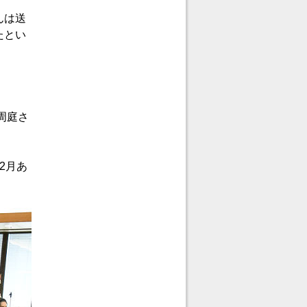
んは送
たとい
。
周庭さ
2月あ