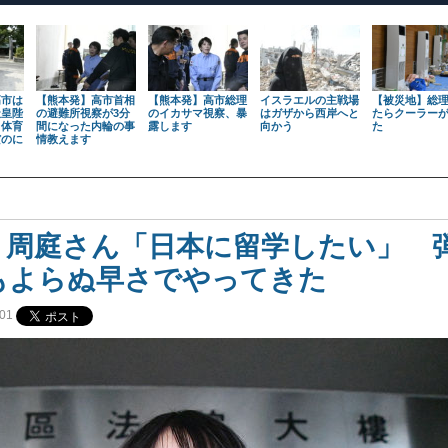
高市は
【熊本発】高市首相
【熊本発】高市総理
イスラエルの主戦場
【被災地】総
天皇陛
の避難所視察が3分
のイカサマ視察、暴
はガザから西岸へと
たらクーラー
も体育
間になった内輪の事
露します
向かう
た
だのに
情教えます
】周庭さん「日本に留学したい」 
もよらぬ早さでやってきた
01